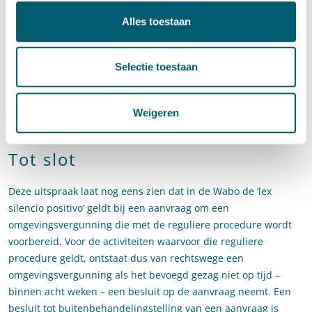
het college de beslistermijn met zes weken verlengd, als
Alles toestaan
bedoeld in artikel 3.9, tweede lid, van de Wabo. Dat betekent
dat het college uiterlijk op 14 september 2016 een besluit had
moeten nemen op de aanvraag. Nu het college bij besluit van
Selectie toestaan
7 september 2016 de aanvraag buiten behandeling heeft
gelaten is gewoon tijdig een besluit genomen, zodat geen
omgevingsvergunning van rechtswege is gegeven. Een
Weigeren
buitenbehandelingstelling is immers ook een besluit!
Tot slot
Deze uitspraak laat nog eens zien dat in de Wabo de ‘lex
silencio positivo’ geldt bij een aanvraag om een
omgevingsvergunning die met de reguliere procedure wordt
voorbereid. Voor de activiteiten waarvoor die reguliere
procedure geldt, ontstaat dus van rechtswege een
omgevingsvergunning als het bevoegd gezag niet op tijd –
binnen acht weken – een besluit op de aanvraag neemt. Een
besluit tot buitenbehandelingstelling van een aanvraag is