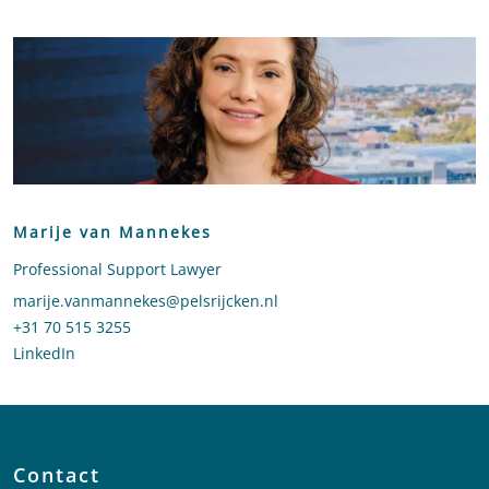
Marije van Mannekes
Professional Support Lawyer
Stuur een e-mail naar Marije van Mannekes
marije.vanmannekes@pelsrijcken.nl
Bel naar Marije van Mannekes
+31 70 515 3255
LinkedIn
profiel van Marije van Mannekes
Contact