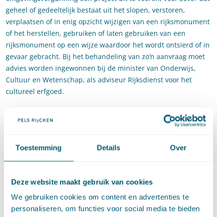
geheel of gedeeltelijk bestaat uit het slopen, verstoren,
verplaatsen of in enig opzicht wijzigen van een rijksmonument
of het herstellen, gebruiken of laten gebruiken van een
rijksmonument op een wijze waardoor het wordt ontsierd of in
gevaar gebracht. Bij het behandeling van zo’n aanvraag moet
advies worden ingewonnen bij de minister van Onderwijs,
Cultuur en Wetenschap, als adviseur Rijksdienst voor het
cultureel erfgoed.
Deze mening deelt de eigenaar niet. Voor de aangevraagde
wijziging hoeft het pand immers niet verbouwd of op een
andere manier gewijzigd te worden. Hij heeft gewoon een
aanvraag ingediend om een omgevingsvergunning voor de
Toestemming
Details
Over
activiteit als bedoeld in artikel 2.1, eerste lid, onder c, van de
Wabo.
Deze website maakt gebruik van cookies
Nadat de gang naar de rechtbank de eigenaar niets oplevert
We gebruiken cookies om content en advertenties te
gaat hij in hoger beroep bij de Afdeling.
personaliseren, om functies voor social media te bieden