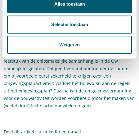
verwachting zal in veel gevallen nog slechts één (of géén) van
Alles toestaan
de vergunningen voor het realiseren van bouwwerken nodig
zijn. Dat scheelt in het aanleveren van gegevens en dus in
administratieve lasten. Daarnaast biedt het nieuwe stelsel
Selectie toestaan
initiatiefnemers meer flexibiliteit. Als toch voor beide
activiteiten een vergunning nodig is, dan kunnen die uiteraard
Weigeren
(zoals ook nu het geval is onder de wabo) in één keer worden
aangevraagd. De aanvraag kan ook worden opgesplitst. Het
leerstuk van de onlosmakelijke samenhang is in de Ow
namelijk losgelaten. Dat geeft een initiatiefnemer de ruimte
om bijvoorbeeld eerst zekerheid te krijgen over een
omgevingsplanactiviteit: voldoet het bouwplan aan de regels
uit het omgevingsplan? Daarna kan de omgevingsvergunning
voor de bouwactiviteit worden voorbereid (door het maken van
(veelal dure) technische bouwtekeningen).
Deel dit artikel via
LinkedIn
en
e-mail