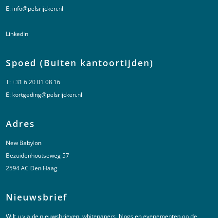
E:
info@pelsrijcken.nl
Linkedin
Spoed (Buiten kantoortijden)
T:
+31 6 20 01 08 16
E:
kortgeding@pelsrijcken.nl
Adres
New Babylon
Bezuidenhoutseweg 57
2594 AC Den Haag
Nieuwsbrief
Wilt u via de nieuwsbrieven, whitepapers, blogs en evenementen op de