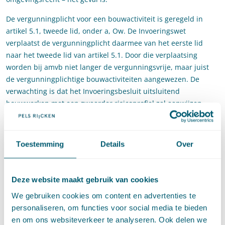
De vergunningplicht voor een bouwactiviteit is geregeld in
artikel 5.1, tweede lid, onder a, Ow. De Invoeringswet
verplaatst de vergunningplicht daarmee van het eerste lid
naar het tweede lid van artikel 5.1. Door die verplaatsing
worden bij amvb niet langer de vergunningsvrije, maar juist
de vergunningplichtige bouwactiviteiten aangewezen. De
verwachting is dat het Invoeringsbesluit uitsluitend
bouwwerken met een zwaarder risicoprofiel zal aanwijzen.
De vernieuwde opzet van de vergunningplicht voor
bouwactiviteiten sluit daarnaast goed aan bij de Wet
Toestemming
Details
Over
kwaliteitsborging voor het bouwen. Door die wet is het niet
langer de gemeente die toetst of een bouwplan voldoet aan
het Bouwbesluit 2012, maar een onafhankelijke
Deze website maakt gebruik van cookies
kwaliteitsborger. Het stelsel voor kwaliteitsborging wordt
gefaseerd ingevoerd. Eerst gevolgklasse 1, later gevolgklasse 2
We gebruiken cookies om content en advertenties te
en 3. Gebouwen met laatstgenoemde gevolgklassen hebben
personaliseren, om functies voor social media te bieden
een zwaarder risicoprofiel waarvoor voorlopig nog een
en om ons websiteverkeer te analyseren. Ook delen we