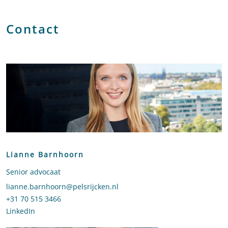
Contact
Lianne Barnhoorn
Senior advocaat
Stuur een e-mail naar Lianne Barnhoorn
lianne.barnhoorn@pelsrijcken.nl
Bel naar Lianne Barnhoorn
+31 70 515 3466
LinkedIn
profiel van Lianne Barnhoorn