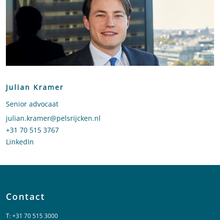
Julian Kramer
Senior advocaat
Stuur een e-mail naar Julian Kramer
julian.kramer@pelsrijcken.nl
Bel naar Julian Kramer
+31 70 515 3767
LinkedIn
profiel van Julian Kramer
Contact
T:
+31 70 515 3000