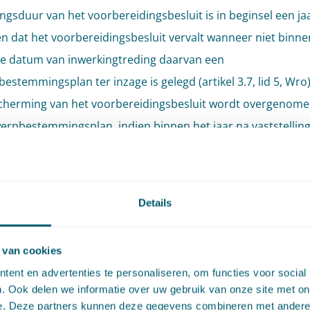
ngsduur van het voorbereidingsbesluit is in beginsel een ja
en dat het voorbereidingsbesluit vervalt wanneer niet binn
de datum van inwerkingtreding daarvan een
estemmingsplan ter inzage is gelegd (artikel 3.7, lid 5, Wro
herming van het voorbereidingsbesluit wordt overgenome
erpbestemmingsplan, indien binnen het jaar na vaststelling
idingsbesluit wél een ontwerpbestemmingsplan ter inzage
Details
 was het tot op heden ond
Omgevingswet geregeld?
 van cookies
ent en advertenties te personaliseren, om functies voor social
oot aan bij de hierboven beschreven systematiek van de W
. Ook delen we informatie over uw gebruik van onze site met on
t bestuursorgaan dat bevoegd is tot wijziging van het
e. Deze partners kunnen deze gegevens combineren met andere i