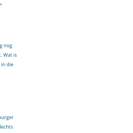
r
ag nog
. Wat is
in die
burger
lechts