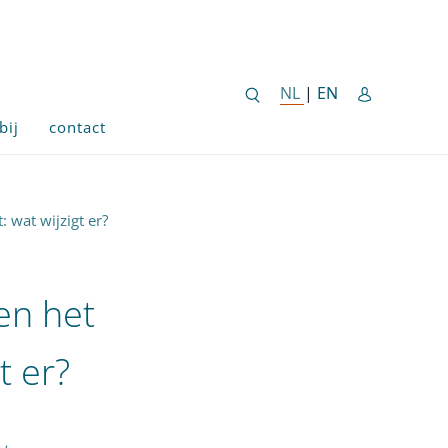
ENGLISH SITE 
NL
NEDERLANDSE SITE
|
EN
bij
contact
 wat wijzigt er?
en het
t er?