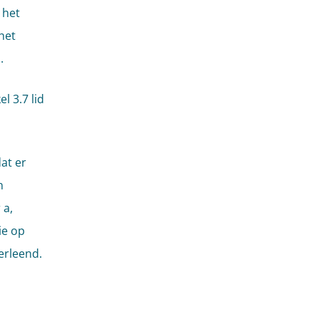
 het
het
.
l 3.7 lid
at er
n
 a,
ie op
erleend.