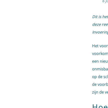
6 j
Dit is h
deze ree
Invoering
Het voor
voorkomi
een nieu
onmisbaa
op de sc
de voorb
zijn de 
Hoe