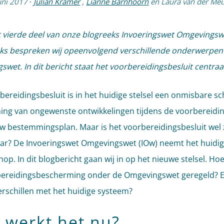
uni 2017
·
Julian Kramer
,
Lianne Barnhoorn
en
Laura van der Me
et vierde deel van onze blogreeks Invoeringswet Omgevingswe
ks bespreken wij opeenvolgend verschillende onderwerpen
swet. In dit bericht staat het voorbereidingsbesluit centraal
bereidingsbesluit is in het huidige stelsel een onmisbare sc
ng van ongewenste ontwikkelingen tijdens de voorbereidi
w bestemmingsplan. Maar is het voorbereidingsbesluit wel 
r? De Invoeringswet Omgevingswet (IOw) neemt het huidige
hop. In dit blogbericht gaan wij in op het nieuwe stelsel. Ho
ereidingsbescherming onder de Omgevingswet geregeld? 
verschillen met het huidige systeem?
 werkt het nu?