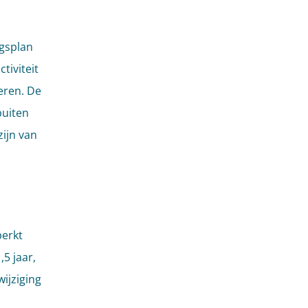
gsplan
tiviteit
eren. De
buiten
zijn van
perkt
5 jaar,
wijziging