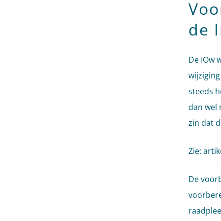
Voo
de 
De IOw w
wijzigin
steeds h
dan wel 
zin dat
Zie: artik
De voorb
voorbere
raadplee