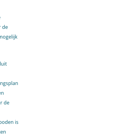
e
r de
mogelijk
uit
ingsplan
en
r de
boden is
ken