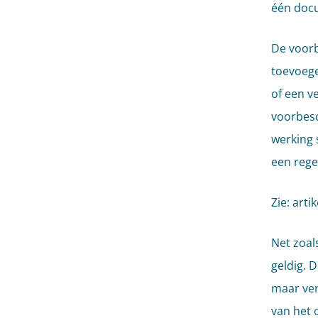
één doc
De voorb
toevoege
of een v
voorbesc
werking 
een reg
Zie: artik
Net zoal
geldig. 
maar verv
van het 