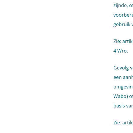
zijnde, 
voorbere
gebruik 
Zie: arti
4 Wro.
Gevolg v
een aanh
omgeving
Wabo) of 
basis v
Zie: arti