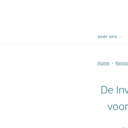
over ons
Home
›
Kenni
De In
voor