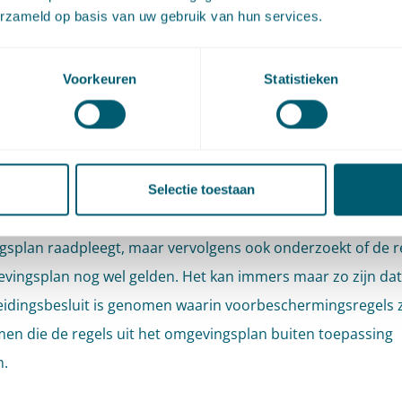
erzameld op basis van uw gebruik van hun services.
splan, het stellen van instructieregels (bij provinciale vero
 of instructiebesluiten, kan een voorbereidingsbesluit vasts
Voorkeuren
Statistieken
beschermingsregels. In aanloop naar de inwerkingtreding 
eeld een wijziging van het omgevingsplan kunnen op deze 
te activiteiten worden voorkomen.
el van deze systematiek is dat van een burger – voor de vra
Selectie toestaan
lde activiteit is toegestaan – wordt verwacht dat hij niet a
splan raadpleegt, maar vervolgens ook onderzoekt of de re
vingsplan nog wel gelden. Het kan immers maar zo zijn dat
idingsbesluit is genomen waarin voorbeschermingsregels z
n die de regels uit het omgevingsplan buiten toepassing
n.