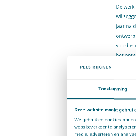
De werki
wil zegg
jaar na 
ontwerpb
voorbesc
het ontw
voorbere
gelegd.
Toestemming
Hoe
de 
Deze website maakt gebruik
We gebruiken cookies om cont
De Ow sl
websiteverkeer te analyseren
Wabo. He
media, adverteren en analys