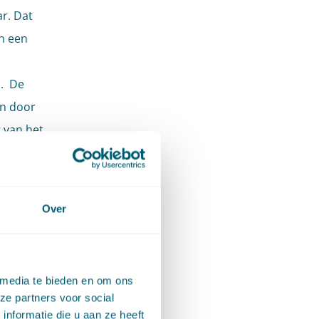
ar. Dat
en een
). De
n door
 van het
 wordt
Over
er
 media te bieden en om ons
ro en de
ze partners voor social
nformatie die u aan ze heeft