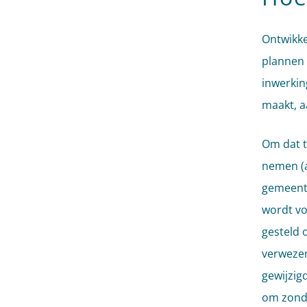
Ontwikke
plannen 
inwerkin
maakt, a
Om dat t
nemen (ar
gemeente
wordt vo
gesteld 
verwezen
gewijzig
om zond