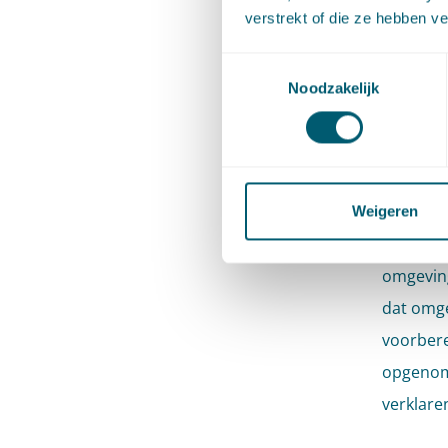
verstrekt of die ze hebben v
omgeving
of amvb)
Toestemmingsselectie
Noodzakelijk
met voor
bijvoorb
ongewens
Een nade
Weigeren
een bepaa
omgeving
dat omge
voorbere
opgenome
verklare