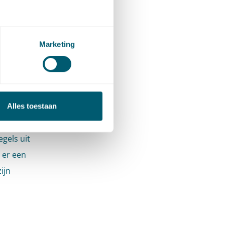
rdening
tellen
Marketing
van
manier
ag of
Alles toestaan
lleen het
gels uit
 er een
ijn