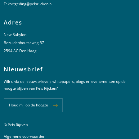
E:
kortgeding@pelsrijcken.nl
Adres
New Babylon
Bezuidenhoutseweg 57
2594 AC Den Haag
Nieuwsbrief
Wilt u via de nieuwsbrieven, whitepapers, blogs en evenementen op de
hoogte blijven van Pels Rijcken?
Houd mij op de hoogte
© Pels Rijcken
Juridische informatie
Algemene voorwaarden