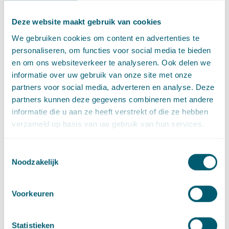
een secundair gevolg. Behandeling van stoornissen valt
volgens de rechtbank niet onder de reikwijdte van de Wmo
Deze website maakt gebruik van cookies
2015. Impliciet oordeelt de rechtbank daarmee dat de
We gebruiken cookies om content en advertenties te
hulphond door deze doelstelling onder de
personaliseren, om functies voor social media te bieden
Zorgverzekeringswet valt en niet onder de Wmo 2015.
en om ons websiteverkeer te analyseren. Ook delen we
Bron: Rb Oost-Brabant 30 januari 2019,
informatie over uw gebruik van onze site met onze
ECLI:NL:RBOBR:2019:478
partners voor social media, adverteren en analyse. Deze
partners kunnen deze gegevens combineren met andere
Rechtbank Gelderland:
informatie die u aan ze heeft verstrekt of die ze hebben
Zorgverzekeringswet
verzameld op basis van uw gebruik van hun services.
voorliggend op de Jeugdwet
Toestemmingsselectie
Noodzakelijk
De rechtbank Gelderland heeft een uitspraak gedaan over de
aanvraag tot vergoeding van de opleiding van een
(autisme)hulphond onder de Jeugdwet ten behoeve van een
Voorkeuren
minderjarig kind. Het college heeft die aanvraag afgewezen.
Volgens de rechtbank is een hulphond voor een minderjarig
kind met een autisme spectrum stoornis er primair op gericht
Statistieken