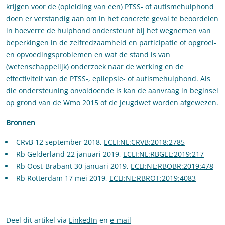
krijgen voor de (opleiding van een) PTSS- of autismehulphond
doen er verstandig aan om in het concrete geval te beoordelen
in hoeverre de hulphond ondersteunt bij het wegnemen van
beperkingen in de zelfredzaamheid en participatie of opgroei-
en opvoedingsproblemen en wat de stand is van
(wetenschappelijk) onderzoek naar de werking en de
effectiviteit van de PTSS-, epilepsie- of autismehulphond. Als
die ondersteuning onvoldoende is kan de aanvraag in beginsel
op grond van de Wmo 2015 of de Jeugdwet worden afgewezen.
Bronnen
CRvB 12 september 2018,
ECLI:NL:CRVB:2018:2785
Rb Gelderland 22 januari 2019,
ECLI:NL:RBGEL:2019:217
Rb Oost-Brabant 30 januari 2019,
ECLI:NL:RBOBR:2019:478
Rb Rotterdam 17 mei 2019,
ECLI:NL:RBROT:2019:4083
Deel dit artikel via
LinkedIn
en
e-mail