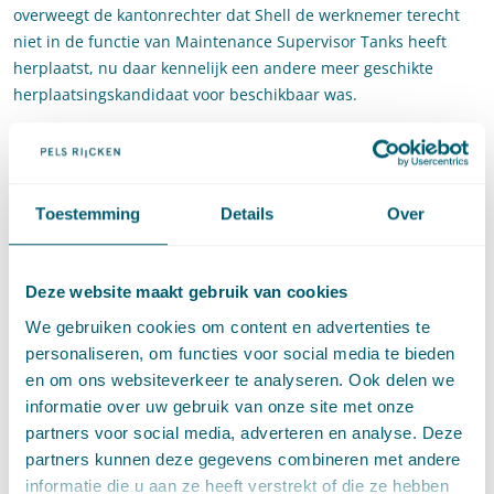
overweegt de kantonrechter dat Shell de werknemer terecht
niet in de functie van Maintenance Supervisor Tanks heeft
herplaatst, nu daar kennelijk een andere meer geschikte
herplaatsingskandidaat voor beschikbaar was.
Herplaatsing in het buitenland
Over de herplaatsingsmogelijkheden in het buitenland
overweegt de kantonrechter het volgende:
Toestemming
Details
Over
“
Ten aanzien van mogelijke functies in het buitenland geeft
[naam] aan dat dit dan een functie als expat zou betreffen en
Deze website maakt gebruik van cookies
zeer waarschijnlijk bij een joint venture. Joint ventures nemen
We gebruiken cookies om content en advertenties te
volgens haar geen expats aan met een IPF lager dan 1.0 zoals
personaliseren, om functies voor social media te bieden
[verweerder]
.
en om ons websiteverkeer te analyseren. Ook delen we
Noot FvH: IPF verwijst naar het begrip Individual Performance
informatie over uw gebruik van onze site met onze
Factor. Dit is een relatieve beoordeling van het functioneren
partners voor social media, adverteren en analyse. Deze
van de medewerkers ten opzichte van directe collega’s met
partners kunnen deze gegevens combineren met andere
vergelijkbare functies. De score kan zijn gelegen tussen 0 en
informatie die u aan ze heeft verstrekt of die ze hebben