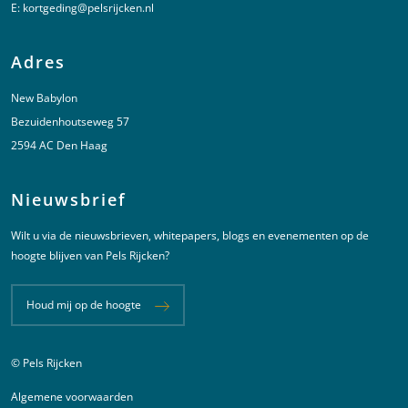
E:
kortgeding@pelsrijcken.nl
Adres
New Babylon
Bezuidenhoutseweg 57
2594 AC Den Haag
Nieuwsbrief
Wilt u via de nieuwsbrieven, whitepapers, blogs en evenementen op de
hoogte blijven van Pels Rijcken?
Houd mij op de hoogte
© Pels Rijcken
Juridische informatie
Algemene voorwaarden