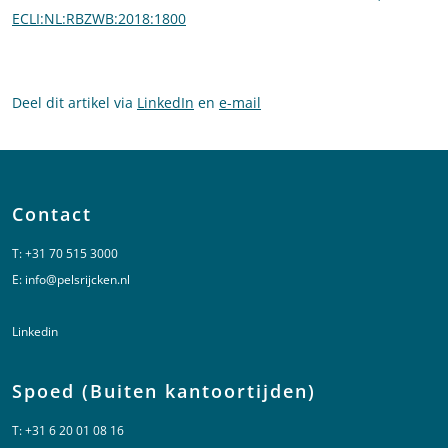
ECLI:NL:RBZWB:2018:1800
Deel dit artikel via
LinkedIn
en
e-mail
Contact
T:
+31 70 515 3000
E:
info@pelsrijcken.nl
Linkedin
Spoed (Buiten kantoortijden)
T:
+31 6 20 01 08 16