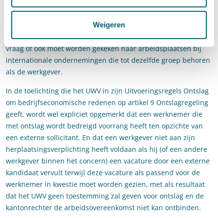
arbeidsplaatsen bij andere ondernemingen die tot dezelfde
groep behoren moet worden gekeken om te kunnen
Weigeren
beoordelen of de werknemer in een passende functie kan
worden herplaatst. De Ontslagregeling zegt niets over de
vraag of ook moet worden gekeken naar arbeidsplaatsen bij
internationale ondernemingen die tot dezelfde groep behoren
als de werkgever.
In de toelichting die het UWV in zijn Uitvoeringsregels Ontslag
om bedrijfseconomische redenen op artikel 9 Ontslagregeling
geeft, wordt wel expliciet opgemerkt dat een werknemer die
met ontslag wordt bedreigd voorrang heeft ten opzichte van
een externe sollicitant. En dat een werkgever niet aan zijn
herplaatsingsverplichting heeft voldaan als hij (of een andere
werkgever binnen het concern) een vacature door een externe
kandidaat vervult terwijl deze vacature als passend voor de
werknemer in kwestie moet worden gezien, met als resultaat
dat het UWV geen toestemming zal geven voor ontslag en de
kantonrechter de arbeidsovereenkomst niet kan ontbinden.