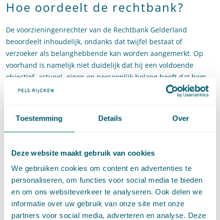
Hoe oordeelt de rechtbank?
De voorzieningenrechter van de Rechtbank Gelderland
beoordeelt inhoudelijk, ondanks dat twijfel bestaat of
verzoeker als belanghebbende kan worden aangemerkt. Op
voorhand is namelijk niet duidelijk dat hij een voldoende
objectief, actueel, eigen en persoonlijk belang heeft dat hem
in voldoende mate onderscheidt van anderen die menen dat
Zwarte Piet een onderdeel moet vormen van de
Sinterklaasintocht.
Toestemming
Details
Over
De voorzieningenrechter ziet geen aanleiding de
evenementenvergunning te schorsen. Daaraan ligt ten
Deze website maakt gebruik van cookies
grondslag dat de burgemeester de gevraagde
evenementenvergunning gelet op artikel 1:8 van de APV alleen
We gebruiken cookies om content en advertenties te
kan weigeren in het belang van de openbare orde, de
personaliseren, om functies voor social media te bieden
openbare veiligheid, de volksgezondheid of de bescherming
en om ons websiteverkeer te analyseren. Ook delen we
van het milieu. En geen van deze aspecten is onvoldoende
informatie over uw gebruik van onze site met onze
gewaarborgd of in acht genomen, aldus de
partners voor social media, adverteren en analyse. Deze