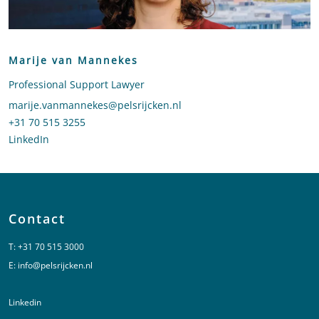
Marije van Mannekes
Professional Support Lawyer
Stuur een e-mail naar Marije van Mannekes
marije.vanmannekes@pelsrijcken.nl
Bel naar Marije van Mannekes
+31 70 515 3255
LinkedIn
profiel van Marije van Mannekes
Contact
T:
+31 70 515 3000
E:
info@pelsrijcken.nl
Linkedin