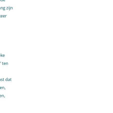
ng zijn
keer
eke
’ ten
st dat
en,
en,