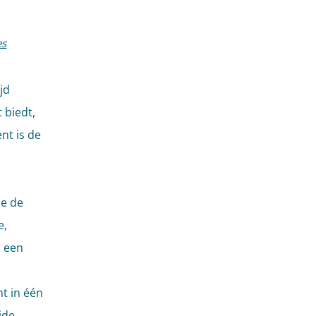
es
jd
 biedt,
nt is de
ie de
e,
r een
t in één
ide