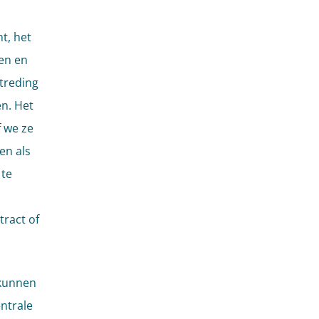
ht, het
gen en
gtreding
n. Het
f we ze
en als
 te
tract of
 kunnen
ntrale