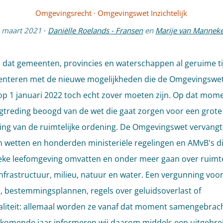
Omgevingsrecht
·
Omgevingswet Inzichtelijk
 maart 2021
·
Daniëlle Roelands - Fransen
en
Marije van Mannek
dat gemeenten, provincies en waterschappen al geruime ti
nteren met de nieuwe mogelijkheden die de Omgevingswet
op 1 januari 2022 toch echt zover moeten zijn. Op dat mome
gtreding beoogd van de wet die gaat zorgen voor een grote
g van de ruimtelijke ordening. De Omgevingswet vervangt
en wetten en honderden ministeriële regelingen en AMvB's d
ieke leefomgeving omvatten en onder meer gaan over ruimt
nfrastructuur, milieu, natuur en water. Een vergunning voo
, bestemmingsplannen, regels over geluidsoverlast of
liteit: allemaal worden ze vanaf dat moment samengebrach
 komende jaar informeren wij daarom middels een uitgebre