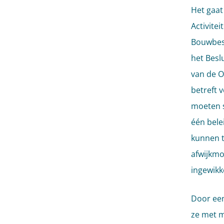
Het gaat
Activitei
Bouwbesl
het Besl
van de O
betreft 
moeten s
één bele
kunnen t
afwijkmo
ingewikk
Door een
ze met m