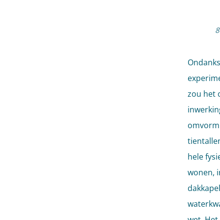
8
Ondanks 
experime
zou het 
inwerkin
omvormin
tientall
hele fys
wonen, i
dakkapel
waterkwa
wet. Het