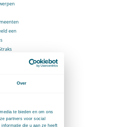
rwerpen
emeenten
eeld een
is
Straks
emeenten
gime
Over
n naar
ovincie
de
 media te bieden en om ons
ze partners voor social
nformatie die u aan ze heeft