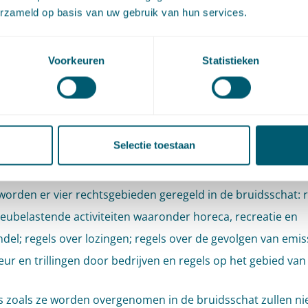
erzameld op basis van uw gebruik van hun services.
idsschatregels
Voorkeuren
Statistieken
regels van het Rijk naar gemeenten overgaan moet een
ing getroffen worden om te voorkomen dat deze regels ver
de gemeente vergelijkbare of vervangende regels heeft ku
 De tijdelijke oplossing hiervoor, bedoeld om een rechtsvac
Selectie toestaan
n, wordt de ‘bruidsschat’ genoemd.
worden er vier rechtsgebieden geregeld in de bruidsschat: 
ieubelastende activiteiten waaronder horeca, recreatie en
ndel; regels over lozingen; regels over de gevolgen van emis
geur en trillingen door bedrijven en regels op het gebied va
s zoals ze worden overgenomen in de bruidsschat zullen niet