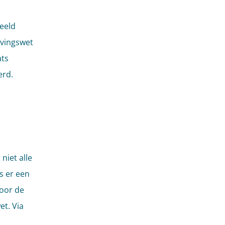
beeld
vingswet
ats
erd.
s
niet alle
s er een
oor de
t. Via