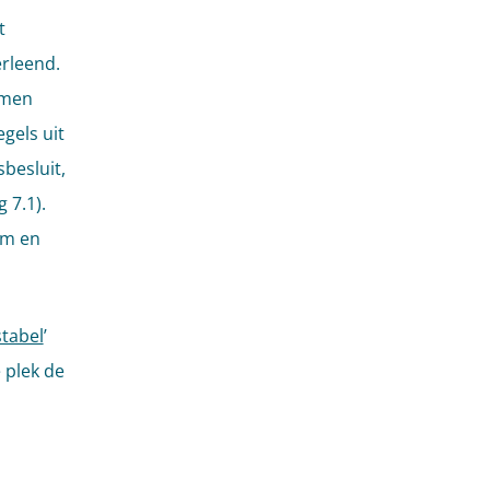
t
rleend.
emen
gels uit
sbesluit,
 7.1).
em en
stabel
’
 plek de