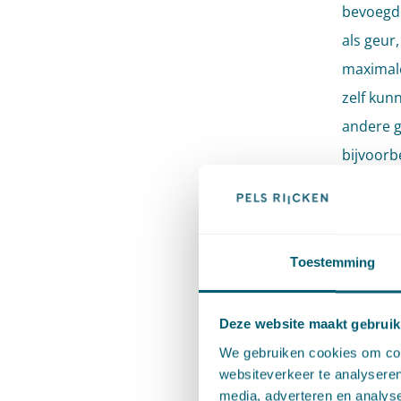
bevoegde
als geur,
maximal
zelf kun
andere g
bijvoorb
mag elke
kiezen o
gaan, af
Toestemming
Ook vers
een ande
Deze website maakt gebruik
naar ge
We gebruiken cookies om cont
websiteverkeer te analyseren
(chemisc
media, adverteren en analys