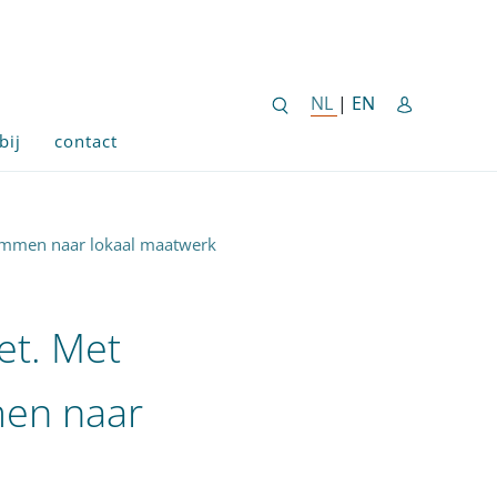
ENGLISH SITE 
NL
NEDERLANDSE SITE
|
EN
bij
contact
temmen naar lokaal maatwerk
et. Met
men naar