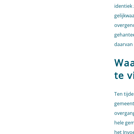
identiek 
gelijkwa
overgeno
gehanteer
daarvan 
Waa
te 
Ten tijd
gemeente
overgang
hele gem
het Invo