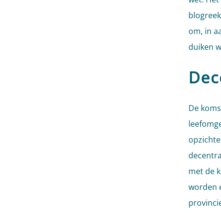
blogreek
om, in a
duiken w
Dec
De komst
leefomge
opzichte
decentra
met de k
worden e
provinci