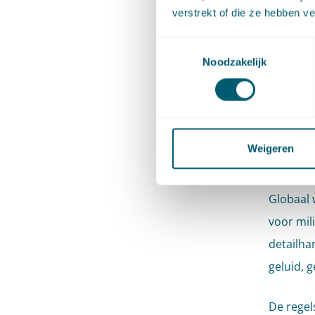
verstrekt of die ze hebben v
Bru
Toestemmingsselectie
Noodzakelijk
Wanneer 
voorzien
voordat 
stellen.
Weigeren
voorkome
Globaal 
voor mil
detailha
geluid, 
De regel