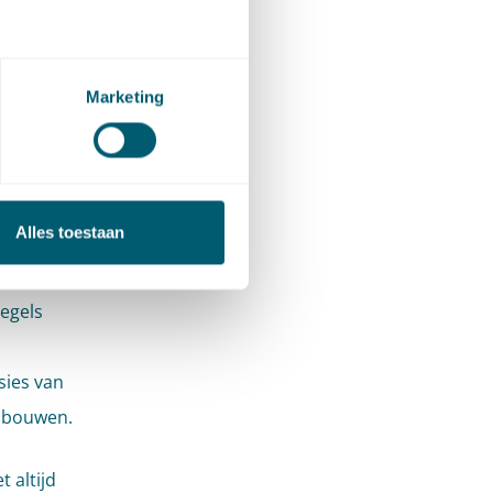
Marketing
vallen
nnen
uüm te
Alles toestaan
regels
sies van
n bouwen.
 altijd