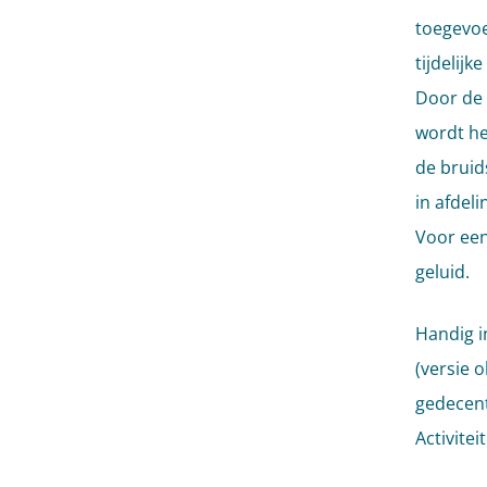
toegevoe
tijdelij
Door de 
wordt he
de bruids
in afdeli
Voor een
geluid.
Handig i
(versie o
gedecentr
Activitei