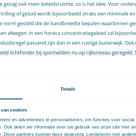
 gezag ook meer beleidsruimte, zo is het idee. Voor onde
 trilling of geluid wordt bijvoorbeeld straks een minimale en
e norm gesteld die de bandbreedte bepalen waarbinnen g
nen afwegen. In een horeca concentratiegebied zal bijvoorb
eluidsregel passend zijn dan in een rustige buitenwijk. Ook 
eeld lichthinder bij sportvelden nu op rijksniveau geregeld. 
 gemeente daar zelf een besluit over nemen. Zo kunnen g
f ze in specifieke gebieden voor een rigide of een soepel re
hankelijk van de kenmerken van het gebied.
Details
chuiven met de komst van de Omgevingswet bepaalde take
r decentraal niveau. Zo verschuiven de bodemtaken van pr
 van cookies
meente, waarmee de gemeente bevoegd gezag wordt voor 
ent en advertenties te personaliseren, om functies voor social
. Ook delen we informatie over uw gebruik van onze site met on
he) kwaliteit van bodem en ondergrond.
e. Deze partners kunnen deze gegevens combineren met andere i