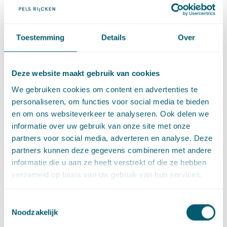
februari 1997
en
28 februari 2002
. In casu betreft de
beweerdelijk schadeveroorzakende handeling de feitelijke
uitvoering van de op 13 maart 2013 opgelegde last onder
Toestemming
Details
Over
bestuursdwang. De feitelijke uitvoering van een last onder
bestuursdwang is niet aan te merken als een
publiekrechtelijke rechtshandeling en is derhalve geen besluit
Deze website maakt gebruik van cookies
als bedoeld in
art. 1:3
Awb. Ingevolge
art. 8:1
Awb kan
We gebruiken cookies om content en advertenties te
hiertegen geen beroep bij de bestuursrechter worden
personaliseren, om functies voor social media te bieden
ingesteld. Tegen de afwijzing van het verzoek van appellant
en om ons websiteverkeer te analyseren. Ook delen we
staat dus geen beroep bij de bestuursrechter open (zie
informatie over uw gebruik van onze site met onze
bijvoorbeeld
AbRvS 9 december 2009
). Het College overweegt
partners voor social media, adverteren en analyse. Deze
ten slotte dat appellant wel een vordering kan indienen bij de
partners kunnen deze gegevens combineren met andere
burgerlijke rechter.
informatie die u aan ze heeft verstrekt of die ze hebben
verzameld op basis van uw gebruik van hun services.
Deze uitspraak van het CBb is in lijn met de vaste
jurisprudentie van de bestuursrechter ten aanzien van zuivere
schadebesluiten. Gelet op de (gedeeltelijke) invoering en
Toestemmingsselectie
Noodzakelijk
inwerkingtreding per 1 juli 2013 van de Wet
nadeelcompensatie en schadevergoeding bij onrechtmatige