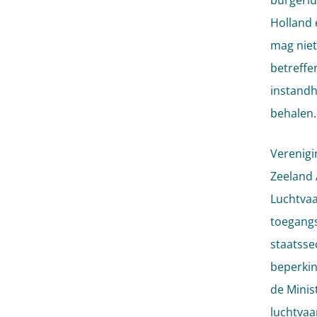
burgerlu
Holland 
mag niet
betreffe
instandh
behalen.
Verenigi
Zeeland 
Luchtvaa
toegangs
staatsse
beperkin
de Minis
luchtvaar