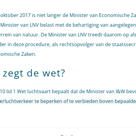
 oktober 2017 is niet langer de Minister van Economische Z
Minister van LNV belast met de behartiging van aangelege
errein van natuur. De Minister van LNV treedt daarom op al
er in deze procedure, als rechtsopvolger van de staatssecr
nomische Zaken.
 zegt de wet?
5.10 lid 1 Wet luchtvaart bepaalt dat de Minister van I&W bev
rluchtverkeer te beperken of te verbieden boven bepaalde
. Op grond van dit artikellid kan het burgerluchtverkeer w
om redenen van openbare orde en veiligheid of om andere
e redenen, waarbij het uitoefenen van de luchtvaart en