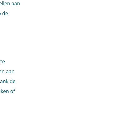
ellen aan
p de
te
den aan
bank de
ken of