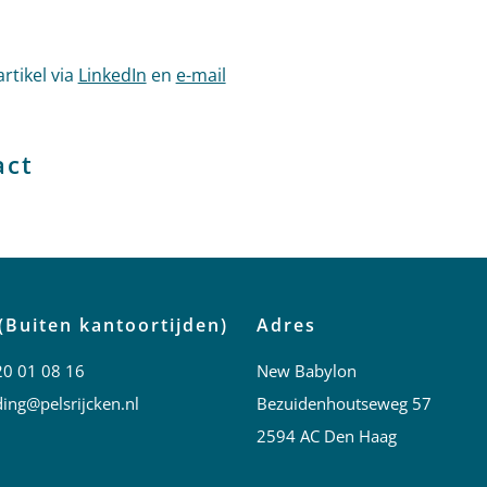
artikel via
LinkedIn
en
e-mail
act
(Buiten kantoortijden)
Adres
20 01 08 16
New Babylon
ing@pelsrijcken.nl
Bezuidenhoutseweg 57
2594 AC Den Haag