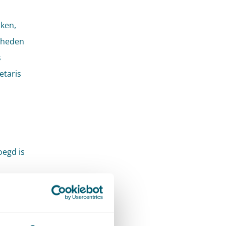
aken,
nheden
s
etaris
oegd is
orden