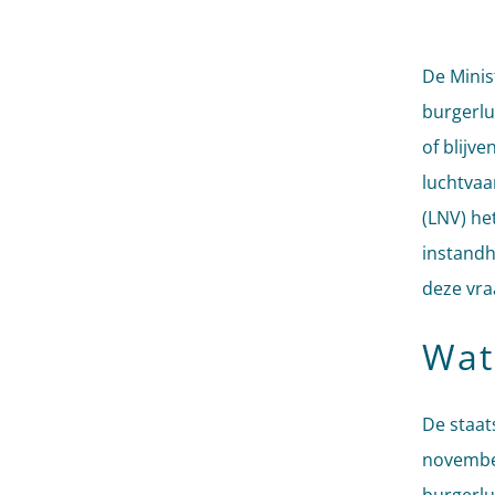
De Minis
burgerlu
of blijve
luchtvaa
(LNV) he
instandh
deze vra
Wat
De staat
november