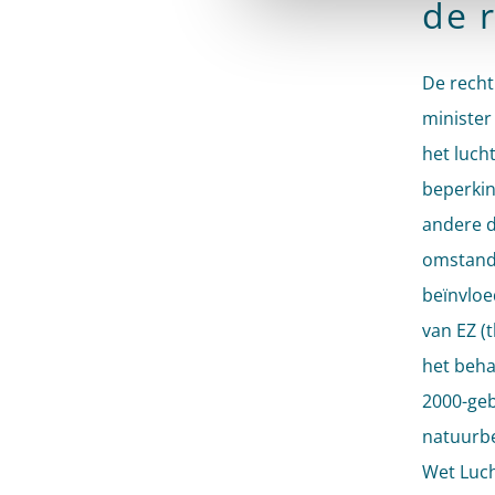
de 
De rechtb
minister
het luch
beperkin
andere d
omstandi
beïnvloe
van EZ (
het beha
2000-geb
natuurbe
Wet Luch