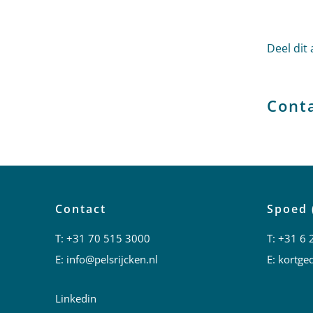
Deel dit 
Cont
Contact
Spoed 
T:
+31 70 515 3000
T:
+31 6 
E:
info@pelsrijcken.nl
E:
kortged
Linkedin