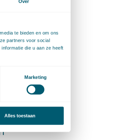
Over
unnen
rken
 media te bieden en om ons
ze partners voor social
 1 Wnb,
nformatie die u aan ze heeft
 grond
oor een
oegang
Marketing
ingen
, komt
Alles toestaan
n