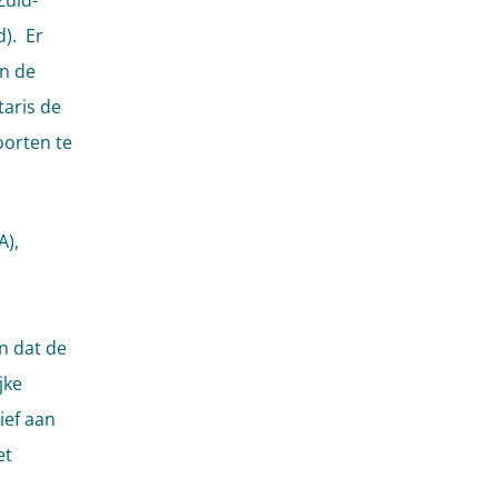
Zuid-
d). Er
en de
aris de
oorten te
A),
n dat de
jke
ief aan
et