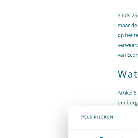
Sinds 26
maar de 
op het t
verweerd
van Eco
Wat
Artikel 
om burge
gebieden
beperkt 
dringend