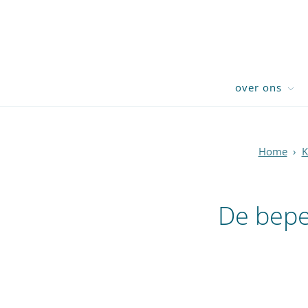
over ons
Home
›
K
De bepe