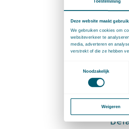
Toestemming
omstandi
beïnvloe
Deze website maakt gebruik
De Minis
We gebruiken cookies om cont
websiteverkeer te analyseren
vanwege 
media, adverteren en analys
in samen
verstrekt of die ze hebben v
van dit a
Toestemmingsselectie
Natura 2
Noodzakelijk
tot een 
noodzake
beantwoo
het bevo
Weigeren
Bel