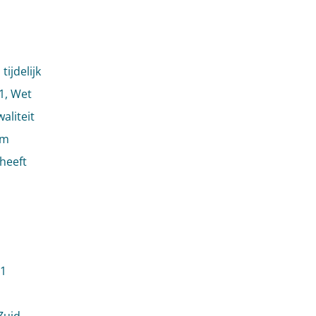
ijdelijk
 1, Wet
aliteit
om
heeft
11