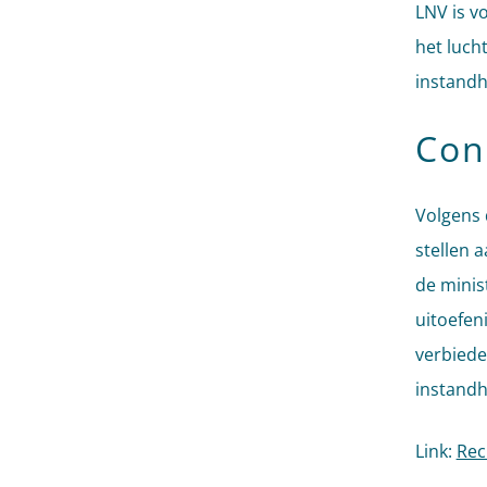
LNV is v
het luch
instandh
Con
Volgens 
stellen 
de minis
uitoefen
verbiede
instandh
Link:
Rec