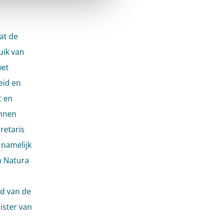
at de
uik van
wet
eid en
t en
unnen
retaris
 namelijk
n Natura
d van de
ister van