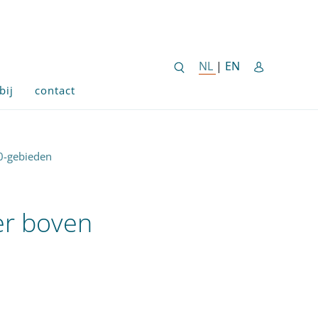
ENGLISH SITE 
NL
NEDERLANDSE SITE
|
EN
bij
contact
0-gebieden
er boven