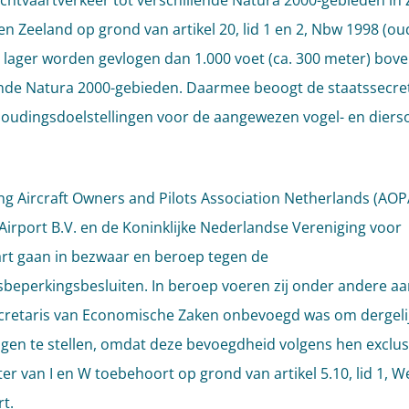
chtvaartverkeer tot verschillende Natura 2000-gebieden in 
en Zeeland op grond van artikel 20, lid 1 en 2, Nbw 1998 (ou
 lager worden gevlogen dan 1.000 voet (ca. 300 meter) bov
nde Natura 2000-gebieden. Daarmee beoogt de staatssecret
oudingsdoelstellingen voor de aangewezen vogel- en diers
ng Aircraft Owners and Pilots Association Netherlands (AOP
Airport B.V. en de Koninklijke Nederlandse Vereniging voor
rt gaan in bezwaar en beroep tegen de
beperkingsbesluiten. In beroep voeren zij onder andere aa
cretaris van Economische Zaken onbevoegd was om dergeli
gen te stellen, omdat deze bevoegdheid volgens hen exclus
ter van I en W toebehoort op grond van artikel 5.10, lid 1, W
t.