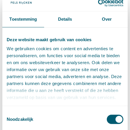
gehoor aan geven. Zorg er dus voor dat u een procedure
voor het melden van datalekken heeft. Houd hierbij
rekening met de
beleidsregels
van de Autoriteit
Toestemming
Details
Over
Persoonsgegevens.
Sinds 1 juli 2017 is bovendien de ‘
Wet cliëntenrechten bij
elektronische verwerking van gegevens
’ en het
‘Besluit
Deze website maakt gebruik van cookies
elektronische gegevensverwerking
’ in werking getreden. Als
We gebruiken cookies om content en advertenties te
zorgaanbieder moet u nu cliënten informeren over en
personaliseren, om functies voor social media te bieden
toestemming vragen voor het
elektronisch uitwisselen
van
en om ons websiteverkeer te analyseren. Ook delen we
cliëntgegevens, maar bijvoorbeeld ook:
informatie over uw gebruik van onze site met onze
een functionaris gegevensbescherming benoemen;
partners voor social media, adverteren en analyse. Deze
beleid en verantwoordelijkheden vastleggen ten aanzien
partners kunnen deze gegevens combineren met andere
van elektronische uitwisselingssystemen;
informatie die u aan ze heeft verstrekt of die ze hebben
ervoor zorgdragen dat de gebruikte systemen,
verzameld op basis van uw gebruik van hun services.
verbindingen en loggings van cliëntgegevens voldoen
aan de NEN-normen 7510-13.
Toestemmingsselectie
NEN 7510 tot en met NEN 7513 zijn in overleg met de
Noodzakelijk
zorgpartijen in de praktijk tot stand gekomen. Zij kunnen
daarmee als eigen gestelde normen worden beschouwd.