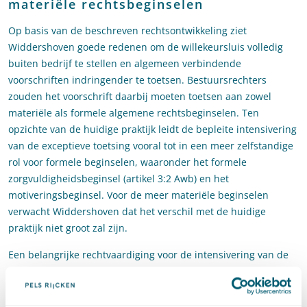
materiële rechtsbeginselen
Op basis van de beschreven rechtsontwikkeling ziet
Widdershoven goede redenen om de willekeursluis volledig
buiten bedrijf te stellen en algemeen verbindende
voorschriften indringender te toetsen. Bestuursrechters
zouden het voorschrift daarbij moeten toetsen aan zowel
materiële als formele algemene rechtsbeginselen. Ten
opzichte van de huidige praktijk leidt de bepleite intensivering
van de exceptieve toetsing vooral tot in een meer zelfstandige
rol voor formele beginselen, waaronder het formele
zorgvuldigheidsbeginsel (artikel 3:2 Awb) en het
motiveringsbeginsel. Voor de meer materiële beginselen
verwacht Widdershoven dat het verschil met de huidige
praktijk niet groot zal zijn.
Een belangrijke rechtvaardiging voor de intensivering van de
(exceptieve) toetsing ziet Widdershoven in het gegeven dat
veel algemeen verbindende voorschriften door het bestuur
worden vastgesteld, dat daartoe niet of in beperkte mate