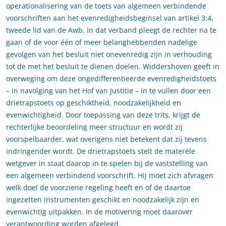
operationalisering van de toets van algemeen verbindende
voorschriften aan het evenredigheidsbeginsel van artikel 3:4,
tweede lid van de Awb. In dat verband pleegt de rechter na te
gaan of de voor één of meer belanghebbenden nadelige
gevolgen van het besluit niet onevenredig zijn in verhouding
tot de met het besluit te dienen doelen. Widdershoven geeft in
overweging om deze ongedifferentieerde evenredigheidstoets
– in navolging van het Hof van Justitie – in te vullen door een
drietrapstoets op geschiktheid, noodzakelijkheid en
evenwichtigheid. Door toepassing van deze trits, krijgt de
rechterlijke beoordeling meer structuur en wordt zij
voorspelbaarder, wat overigens niet betekent dat zij tevens
indringender wordt. De drietrapstoets stelt de materële
wetgever in staat daarop in te spelen bij de vaststelling van
een algemeen verbindend voorschrift. Hij moet zich afvragen
welk doel de voorziene regeling heeft en of de daartoe
ingezetten instrumenten geschikt en noodzakelijk zijn en
evenwichtig uitpakken. In de motivering moet daarover
verantwoording worden afgelegd.