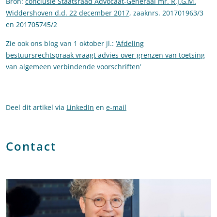
Bron:
conclusie Staatsraad Advocaat-Generaal mr. R.J.G.M.
Widdershoven d.d. 22 december 2017
, zaaknrs. 201701963/3
en 201705745/2
Zie ook ons blog van 1 oktober jl.:
‘Afdeling
bestuursrechtspraak vraagt advies over grenzen van toetsing
van algemeen verbindende voorschriften’
Deel dit artikel via
LinkedIn
en
e-mail
Contact