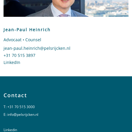
Jean-Paul Heinrich
Advocaat • Counsel
Stuur een e-mail naar Jean-Paul Heinrich
jean-paul.heinrich@pelsrijcken.nl
Bel naar Jean-Paul Heinrich
+31 70 515 3897
LinkedIn
profiel van Jean-Paul Heinrich
Contact
T:
+31 70 515 3000
E:
info@pelsrijcken.nl
Linkedin