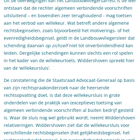
Uit de overwegingen van het Landbouwvliegersarrest is de leer
ontstaan dat de rechter algemeen verbindende voorschriften
uitsluitend – en bovendien zeer terughoudend - mag toetsen
aan het verbod van willekeur. Wat betreft andere algemene
rechtsbeginselen, zoals bijvoorbeeld het motiverings- of het
evenredigheidsbeginsel, geldt in de Landbouwvliegersleer dat
schending daarvan
op zichzelf
niet tot onverbindendheid kan
leiden. Dergelijke schendingen kunnen slechts een rol spelen
in het kader van de willekeurtoets. Widdershoven spreekt hier
van de ‘willekeursluis’.
De constatering die de Staatsraad Advocaat-Generaal op basis
van zijn rechtspraakonderzoek naar de heersende
rechtsopvatting doet, is dat deze willekeursluis in grote
onderdelen van de praktijk van (exceptieve) toetsing van
algemeen verbindende voorschriften al buiten bedrijf gesteld
is. Waar de sluis nog wel gebruikt wordt, neemt Widdershoven
relativeringen. Widdershoven ziet dat de willekeursluis voor
verschillende rechtsbeginselen (het gelijkheidsbeginsel, het