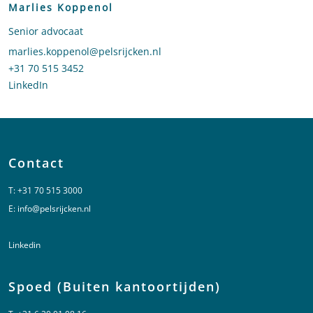
Marlies Koppenol
Senior advocaat
Stuur een e-mail naar Marlies Koppenol
marlies.koppenol@pelsrijcken.nl
Bel naar Marlies Koppenol
+31 70 515 3452
LinkedIn
profiel van Marlies Koppenol
Contact
T:
+31 70 515 3000
E:
info@pelsrijcken.nl
Linkedin
Spoed (Buiten kantoortijden)