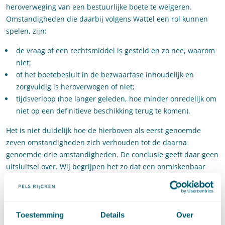
heroverweging van een bestuurlijke boete te weigeren.
Omstandigheden die daarbij volgens Wattel een rol kunnen
spelen, zijn:
de vraag of een rechtsmiddel is gesteld en zo nee, waarom
niet;
of het boetebesluit in de bezwaarfase inhoudelijk en
zorgvuldig is heroverwogen of niet;
tijdsverloop (hoe langer geleden, hoe minder onredelijk om
niet op een definitieve beschikking terug te komen).
Het is niet duidelijk hoe de hierboven als eerst genoemde
zeven omstandigheden zich verhouden tot de daarna
genoemde drie omstandigheden. De conclusie geeft daar geen
uitsluitsel over. Wij begrijpen het zo dat een onmiskenbaar
onjuiste boete volgens A-G Wattel in beginsel moet worden
heroverwogen, maar niet per definitie. De drie genoemde
omstandigheden kunnen enerzijds maken dat de evident
onjuiste boete ‘des te meer’ moet worden heroverwogen, maar
Toestemming
Details
Over