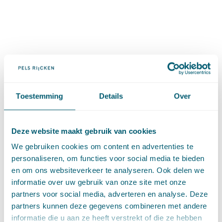
Hoge Raad 15 maart 2024,
ECLI:NL:HR:2024:389
Toestemming
Details
Over
Cassatievlog #092 is ook als
podcast
beschikbaar
Deze website maakt gebruik van cookies
We gebruiken cookies om content en advertenties te
Deel dit artikel via
LinkedIn
en
e-mail
personaliseren, om functies voor social media te bieden
en om ons websiteverkeer te analyseren. Ook delen we
informatie over uw gebruik van onze site met onze
Expertises
partners voor social media, adverteren en analyse. Deze
partners kunnen deze gegevens combineren met andere
informatie die u aan ze heeft verstrekt of die ze hebben