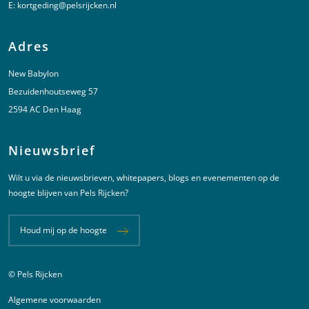
E:
kortgeding@pelsrijcken.nl
Adres
New Babylon
Bezuidenhoutseweg 57
2594 AC Den Haag
Nieuwsbrief
Wilt u via de nieuwsbrieven, whitepapers, blogs en evenementen op de
hoogte blijven van Pels Rijcken?
Houd mij op de hoogte
© Pels Rijcken
Juridische informatie
Algemene voorwaarden