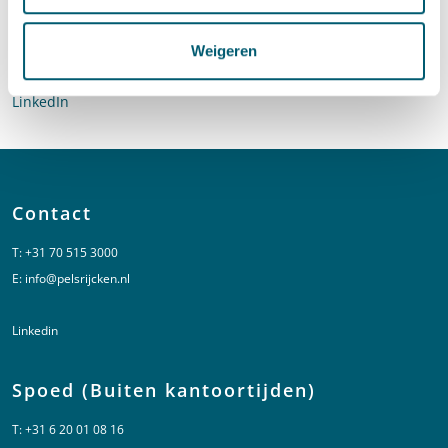
Advocaat
Weigeren
Stuur een e-mail naar Giel Wind
giel.wind@pelsrijcken.nl
Bel naar Giel Wind
+31 70 515 3710
LinkedIn
profiel van Giel Wind
Contact
T:
+31 70 515 3000
E:
info@pelsrijcken.nl
Linkedin
Spoed (Buiten kantoortijden)
T:
+31 6 20 01 08 16