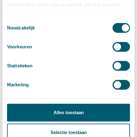
verzameld op basis van uw gebruik van hun services.
Cassatie
Toestemmingsselectie
Noodzakelijk
Vastgoedrecht
Voorkeuren
Contact
Statistieken
Marketing
Alles toestaan
Selectie toestaan
Giel Wind