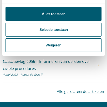
·
30 mei 2023
Hidde Volberda
Alles toestaan
Cassatie
Cassatievlog #057 |
Selectie toestaan
Proceskostenveroordelingen en familie
·
19 mei 2023
Ruben de Graaff
Weigeren
Cassatie
Cassatievlog #056 | Informeren van derden over
civiele procedures
·
4 mei 2023
Ruben de Graaff
Alle gerelateerde artikelen