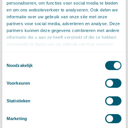
personaliseren, om functies voor social media te bieden
en om ons websiteverkeer te analyseren. Ook delen we
informatie over uw gebruik van onze site met onze
partners voor social media, adverteren en analyse. Deze
partners kunnen deze gegevens combineren met andere
Berend-Bram Heinen
informatie die u aan ze heeft verstrekt of die ze hebben
Senior advocaat
verzameld op basis van uw gebruik van hun services.
Stuur een e-mail naar Berend-Bram Heinen
berend-bram.heinen@pelsrijcken.nl
Bel naar Berend-Bram Heinen
+31 70 515 3677
Toestemmingsselectie
LinkedIn
profiel van Berend-Bram Heinen
Noodzakelijk
Voorkeuren
Gerelateerde artikelen
Statistieken
Cassatie
Cassatievlog #058 | Te laat indienen memorie
Marketing
van grieven wegens internetstoring