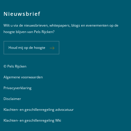
Nieuwsbrief
Wilt u via de nieuwsbrieven, whitepapers, blogs en evenementen op de
hoogte blijven van Pels Rijcken?
Houd mij op de hoogte
© Pels Rijcken
Juridische informatie
Algemene voorwaarden
Privacyverklaring
Disclaimer
Klachten- en geschillenregeling advocatuur
Klachten- en geschillenregeling Wki