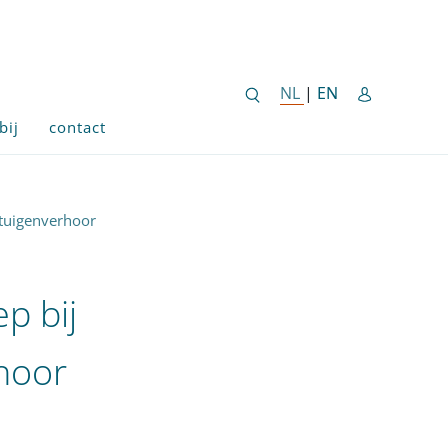
ENGLISH SITE 
NL
NEDERLANDSE SITE
|
EN
bij
contact
etuigenverhoor
p bij
rhoor