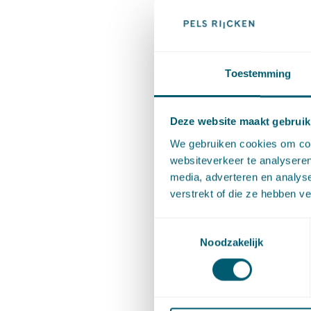
c.s.),
ECL
Cassatie
Toestemming
Deel dit 
Deze website maakt gebruik
We gebruiken cookies om cont
websiteverkeer te analyseren
Cont
media, adverteren en analys
verstrekt of die ze hebben v
Toestemmingsselectie
Noodzakelijk