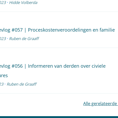
·
023
Hidde Volberda
evlog #057 | Proceskostenveroordelingen en familie
·
023
Ruben de Graaff
evlog #056 | Informeren van derden over civiele
ures
·
23
Ruben de Graaff
Alle gerelateerde