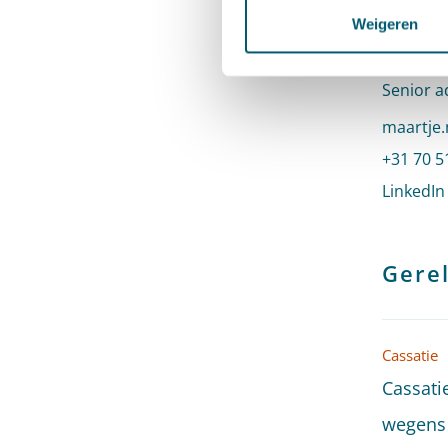
Weigeren
Maartj
Senior a
Stuur ee
maartje.
Bel naar
+31 70 5
LinkedIn
Gerel
Cassatie
Cassati
wegens 