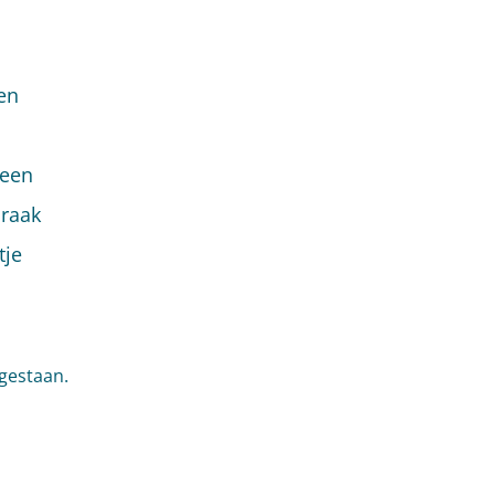
en
 een
praak
tje
gestaan.