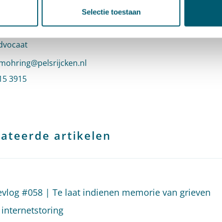
Selectie toestaan
e Möhring
dvocaat
n e-mail naar Maartje Möhring
mohring@pelsrijcken.nl
 Maartje Möhring
15 3915
profiel van Maartje Möhring
ateerde artikelen
evlog #058 | Te laat indienen memorie van grieven
internetstoring