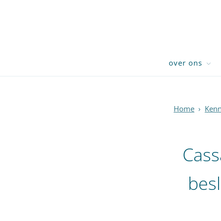
over ons
Home
›
Kenn
Cass
besl