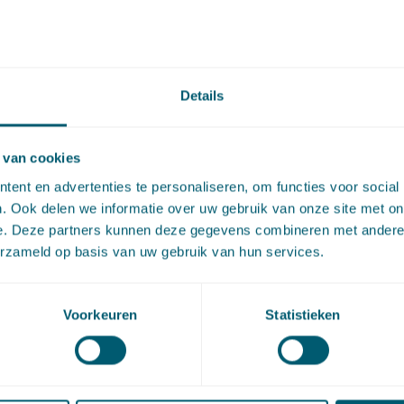
I:NL:HR:2023:255
vlog #049 is ook als
podcast
beschikbaar.
Details
artikel via
LinkedIn
en
e-mail
 van cookies
ent en advertenties te personaliseren, om functies voor social
. Ook delen we informatie over uw gebruik van onze site met on
act
e. Deze partners kunnen deze gegevens combineren met andere i
erzameld op basis van uw gebruik van hun services.
Voorkeuren
Statistieken