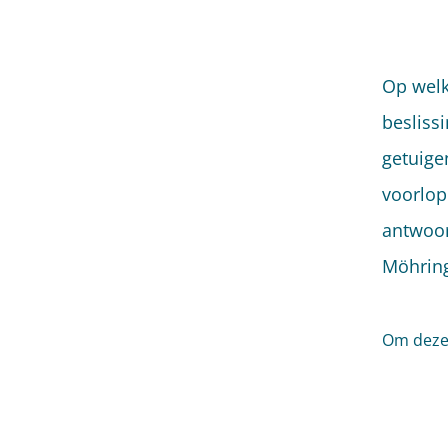
Op welk
besliss
getuige
voorlop
antwoor
Möhring
Om deze 