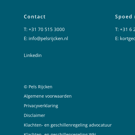
Contact
Spoed 
T:
+31 70 515 3000
T:
+31 6 
E:
info@pelsrijcken.nl
E:
kortged
Linkedin
© Pels Rijcken
Juridische informatie
Algemene voorwaarden
Privacyverklaring
Disclaimer
Klachten- en geschillenregeling advocatuur
Klachten- en geschillenregeling Wki