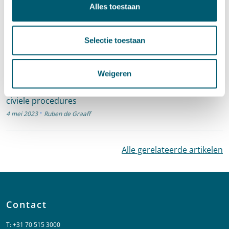
Alles toestaan
Cassatievlog #057 |
Proceskostenveroordelingen en familie
·
19 mei 2023
Ruben de Graaff
Selectie toestaan
Cassatie
Weigeren
Cassatievlog #056 | Informeren van derden over
civiele procedures
·
4 mei 2023
Ruben de Graaff
Alle gerelateerde artikelen
Contact
T:
+31 70 515 3000