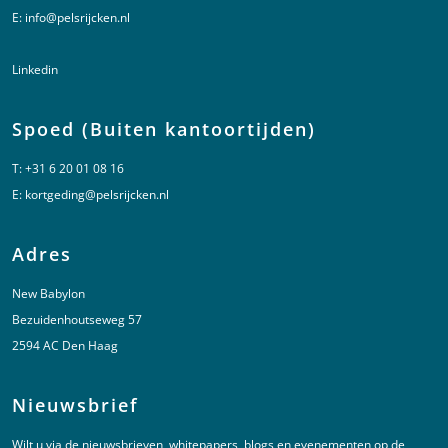
E:
info@pelsrijcken.nl
Linkedin
Spoed (Buiten kantoortijden)
T:
+31 6 20 01 08 16
E:
kortgeding@pelsrijcken.nl
Adres
New Babylon
Bezuidenhoutseweg 57
2594 AC Den Haag
Nieuwsbrief
Wilt u via de nieuwsbrieven, whitepapers, blogs en evenementen op de