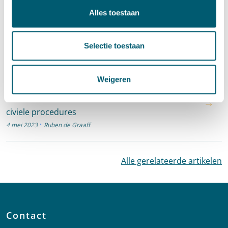
Cassatie
Alles toestaan
Cassatievlog #057 |
Proceskostenveroordelingen en familie
Selectie toestaan
·
19 mei 2023
Ruben de Graaff
Weigeren
Cassatie
Cassatievlog #056 | Informeren van derden over
civiele procedures
·
4 mei 2023
Ruben de Graaff
Alle gerelateerde artikelen
Contact