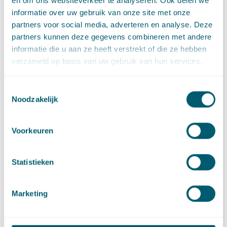
en om ons websiteverkeer te analyseren. Ook delen we
informatie over uw gebruik van onze site met onze
partners voor social media, adverteren en analyse. Deze
Paul Tanja
partners kunnen deze gegevens combineren met andere
Advocaat • partner
informatie die u aan ze heeft verstrekt of die ze hebben
Stuur een e-mail naar Paul Tanja
paul.tanja@pelsrijcken.nl
verzameld op basis van uw gebruik van hun services.
Bel naar Paul Tanja
+31 70 515 3433
LinkedIn
profiel van Paul Tanja
Toestemmingsselectie
Noodzakelijk
Gerelateerde artikelen
Voorkeuren
Statistieken
Cassatie
Cassatievlog #058 | Te laat indienen memorie
van grieven wegens internetstoring
Marketing
·
30 mei 2023
Hidde Volberda