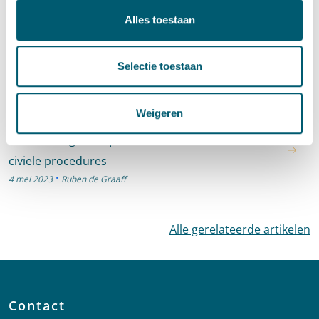
Cassatie
Alles toestaan
Cassatievlog #057 |
Proceskostenveroordelingen en familie
Selectie toestaan
·
19 mei 2023
Ruben de Graaff
Weigeren
Cassatie
Cassatievlog #056 | Informeren van derden over
civiele procedures
·
4 mei 2023
Ruben de Graaff
Alle gerelateerde artikelen
Contact