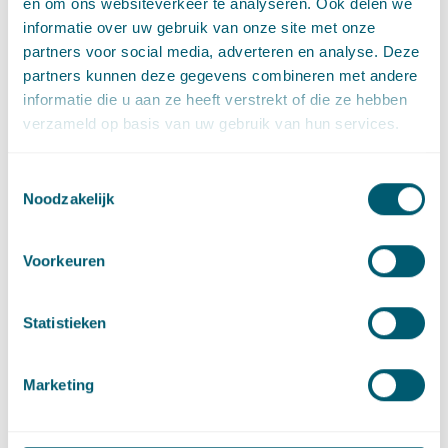
en om ons websiteverkeer te analyseren. Ook delen we
informatie over uw gebruik van onze site met onze
partners voor social media, adverteren en analyse. Deze
Maartje Möhring
partners kunnen deze gegevens combineren met andere
Senior advocaat
informatie die u aan ze heeft verstrekt of die ze hebben
Stuur een e-mail naar Maartje Möhring
maartje.mohring@pelsrijcken.nl
verzameld op basis van uw gebruik van hun services.
Bel naar Maartje Möhring
+31 70 515 3915
LinkedIn
profiel van Maartje Möhring
Toestemmingsselectie
Noodzakelijk
Gerelateerde artikelen
Voorkeuren
Statistieken
Cassatie
Cassatievlog #058 | Te laat indienen memorie
van grieven wegens internetstoring
Marketing
·
30 mei 2023
Hidde Volberda