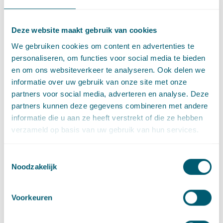
Daarvoor geeft de website
www.wnra.nl
handige tips. Ook
geeft de website een overzicht van wat al door de
Deze website maakt gebruik van cookies
werkgeversorganisaties in de verschillende overheidssectoren
We gebruiken cookies om content en advertenties te
wordt gedaan. En u kunt er vinden met wie u contact kunt
personaliseren, om functies voor social media te bieden
opnemen met vragen.
en om ons websiteverkeer te analyseren. Ook delen we
Pionieren
informatie over uw gebruik van onze site met onze
partners voor social media, adverteren en analyse. Deze
De Wnra betekent een forse verandering voor de
partners kunnen deze gegevens combineren met andere
arbeidsverhoudingen en de wijze van totstandkoming van
informatie die u aan ze heeft verstrekt of die ze hebben
arbeidsvoorwaarden in de publieke sector. Onder het kopje
verzameld op basis van uw gebruik van hun services.
“
Wat verandert er?
” behandelt de website de verschillen in
vogelvlucht. De effecten daarvan zullen in de komende jaren
Toestemmingsselectie
geleidelijk duidelijk worden en vermoedelijk zullen zich nog
Noodzakelijk
talloze juridische vragen voor gaan doen. Het wordt pionieren.
Omdat de stelsels van verschillende uitgangspunten uitgaan,
Voorkeuren
kunnen bepaalde begrippen niet zomaar worden overgezet.
De nieuwe website gaat bijvoorbeeld in op de mogelijkheid na