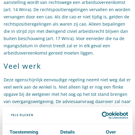
aanstelling wordt van rechtswege een arbeidsovereenkomst
(art. 14 Wnra). De rechtspositieregelingen vervallen en worden
vervangen door een cao. Als die cao er niet tijdig is, gelden de
rechtspositieregelingen als waren zij cao. Alleen bepalingen
die in strijd zijn met dwingend civiel arbeidsrecht blijven dan
buiten beschouwing (art. 17 Wnra). Voor eenieder die na de
ingangsdatum in dienst treedt zal er in elk geval een
arbeidsovereenkomst gereed moeten liggen.
Veel werk
Deze ogenschijnlijk eenvoudige regeling neemt niet weg dat er
veel werk aan de winkel is. Niet alleen ligt er nog een flinke
opgave bij de wetgever met het oog op het tot stand brengen
van overgangswetgeving. De adviesaanvraag daarover zal naar
verwachting in het voorjaar van 2018 naar de Raad van State
gaan en een klein jaar later worden aangeboden aan de
Tweede Kamer.
Toestemming
Details
Over
Daarnaast zullen werkgevers zich moeten voorbereiden.