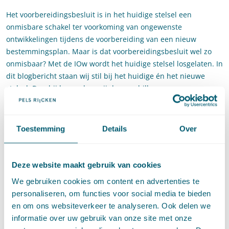
Het voorbereidingsbesluit is in het huidige stelsel een
onmisbare schakel ter voorkoming van ongewenste
ontwikkelingen tijdens de voorbereiding van een nieuw
bestemmingsplan. Maar is dat voorbereidingsbesluit wel zo
onmisbaar? Met de IOw wordt het huidige stelsel losgelaten. In
dit blogbericht staan wij stil bij het huidige én het nieuwe
stelsel. Daarbij bespreken wij de verschillen.
5. Handhaving en uitvoering
Dit blogbericht behandelt de gereserveerde paragrafen van de
Toestemming
Details
Over
Omgevingswet die gaan over de bestuurlijke handhaving en
de kwaliteitsbevordering. Dit bericht zal onder meer de
introductie van de bestuurlijke boete in twee nieuwe
Deze website maakt gebruik van cookies
domeinen bespreken en de introductie van twee nieuwe
We gebruiken cookies om content en advertenties te
instrumenten in de Omgevingswet.
personaliseren, om functies voor social media te bieden
en om ons websiteverkeer te analyseren. Ook delen we
6. Rechtsbescherming onder de Invoeringswet
informatie over uw gebruik van onze site met onze