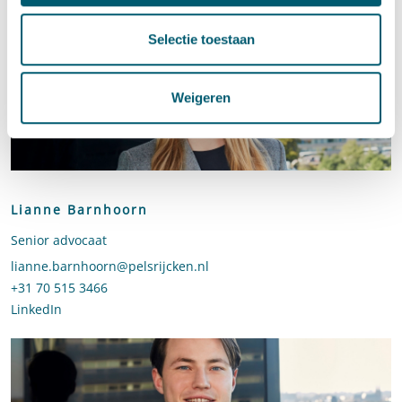
Selectie toestaan
Weigeren
Lianne Barnhoorn
Senior advocaat
Stuur een e-mail naar Lianne Barnhoorn
lianne.barnhoorn@pelsrijcken.nl
Bel naar Lianne Barnhoorn
+31 70 515 3466
LinkedIn
profiel van Lianne Barnhoorn