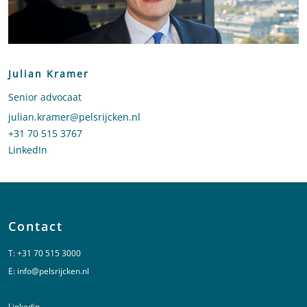
Julian Kramer
Senior advocaat
Stuur een e-mail naar Julian Kramer
julian.kramer@pelsrijcken.nl
Bel naar Julian Kramer
+31 70 515 3767
LinkedIn
profiel van Julian Kramer
Contact
T:
+31 70 515 3000
E:
info@pelsrijcken.nl
Linkedin