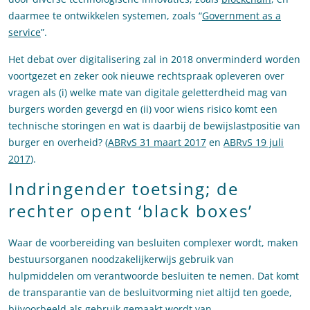
daarmee te ontwikkelen systemen, zoals “
Government as a
service
”.
Het debat over digitalisering zal in 2018 onverminderd worden
voortgezet en zeker ook nieuwe rechtspraak opleveren over
vragen als (i) welke mate van digitale geletterdheid mag van
burgers worden gevergd en (ii) voor wiens risico komt een
technische storingen en wat is daarbij de bewijslastpositie van
burger en overheid? (
ABRvS 31 maart 2017
en
ABRvS 19 juli
2017
).
Indringender toetsing; de
rechter opent ‘black boxes’
Waar de voorbereiding van besluiten complexer wordt, maken
bestuursorganen noodzakelijkerwijs gebruik van
hulpmiddelen om verantwoorde besluiten te nemen. Dat komt
de transparantie van de besluitvorming niet altijd ten goede,
bijvoorbeeld als gebruik gemaakt wordt van