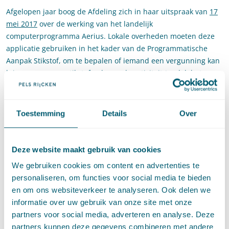
Afgelopen jaar boog de Afdeling zich in haar uitspraak van
17
mei 2017
over de werking van het landelijk
computerprogramma Aerius. Lokale overheden moeten deze
applicatie gebruiken in het kader van de Programmatische
Aanpak Stikstof, om te bepalen of iemand een vergunning kan
kringen voor een stikstofverhogende activiteit (veelal: het
uitbreiden van veehouderijen). De Afdeling formuleert een
toetsingskader waaraan de overheid moet voldoen als het
nemen van besluiten (gedeeltelijk) wordt overgelaten aan een
Toestemming
Details
Over
software. Er moeten dan waarborgen worden ingebouwd om
te garanderen dat de besluitvorming inzichtelijk en
controleerbaar is. De Afdeling overweegt dat bestuursorganen
Deze website maakt gebruik van cookies
het “doos van Pandora”-gevoel moeten voorkomen. Overheden
We gebruiken cookies om content en advertenties te
moeten de bij het bouwen van de software gemaakte keuzes
personaliseren, om functies voor social media te bieden
en gebruikte gegevens en aannames tijdig, volledig en uit
en om ons websiteverkeer te analyseren. Ook delen we
eigen beweging openbaar maken, zodat deze ter discussie
informatie over uw gebruik van onze site met onze
gesteld, betwist en getoetst kunnen worden.
partners voor social media, adverteren en analyse. Deze
partners kunnen deze gegevens combineren met andere