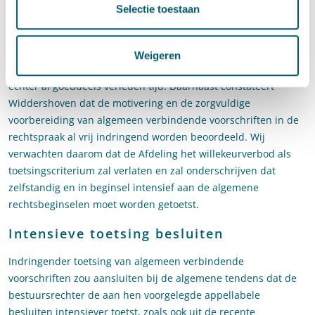
Widdershoven pleit ervoor om de toetsing aan het
Selectie toestaan
willekeurverbod los te laten en om algemeen verbindende
voorschriften aan alle algemene rechtsbeginselen te toetsen.
Ook adviseert hij om in algemene zin indringender exceptief te
Weigeren
toetsen. Toetsing aan uitsluitend het willekeurverbod lijkt
echter al goeddeels verleden tijd. Daarnaast constateert
Widdershoven dat de motivering en de zorgvuldige
voorbereiding van algemeen verbindende voorschriften in de
rechtspraak al vrij indringend worden beoordeeld. Wij
verwachten daarom dat de Afdeling het willekeurverbod als
toetsingscriterium zal verlaten en zal onderschrijven dat
zelfstandig en in beginsel intensief aan de algemene
rechtsbeginselen moet worden getoetst.
Intensieve toetsing besluiten
Indringender toetsing van algemeen verbindende
voorschriften zou aansluiten bij de algemene tendens dat de
bestuursrechter de aan hen voorgelegde appellabele
besluiten intensiever toetst, zoals ook uit de recente