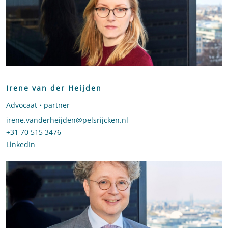
Irene van der Heijden
Advocaat • partner
Stuur een e-mail naar Irene van der Heijden
irene.vanderheijden@pelsrijcken.nl
Bel naar Irene van der Heijden
+31 70 515 3476
LinkedIn
profiel van Irene van der Heijden