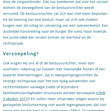
door de zorgaanbieder. Dat zou betekenen dat voor het sociaal
domein de bevoegdheid van de bestuursrechter wordt
verruimd. De bestuursrechter zal zich dan niet meer beperken
tot de toetsing van een besluit, maar zal zich ook moeten
buigen over de uitleg en uitvoering van een overeenkomst. Een
duidelijke handreiking naar de burger die soms maar moeilijk
het juiste loket kan vinden binnen de overheid en de
rechtspraak.
Versoepeling?
Ook vragen wij ons af of de bestuursrechter, meer dan
voorheen, rekening zal houden met ‘menselijke’ fouten of een
beperkt ‘doenvermogen’. Zal in tweepartijengeschillen de
strenge rechtspraak over het niet tijdig aanwenden van
rechtsmiddelen vanwege ziekte of bijzondere
familieomstandigheden structureel worden versoepeld (
CRvB
3 oktober 2017
)? En zullen meer uitspraken volgen waarin bij
gestapelde besluitvorming niet wordt tegengeworpen dat niet
tegen een eerder besluit is opgekomen
(ABRvS 20 september