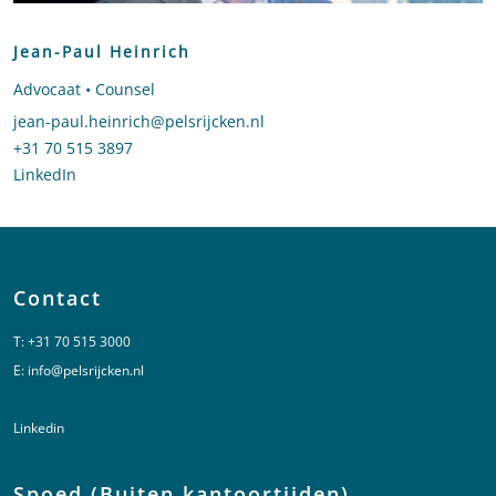
Jean-Paul Heinrich
Advocaat • Counsel
Stuur een e-mail naar Jean-Paul Heinrich
jean-paul.heinrich@pelsrijcken.nl
Bel naar Jean-Paul Heinrich
+31 70 515 3897
LinkedIn
profiel van Jean-Paul Heinrich
Contact
T:
+31 70 515 3000
E:
info@pelsrijcken.nl
Linkedin
Spoed (Buiten kantoortijden)