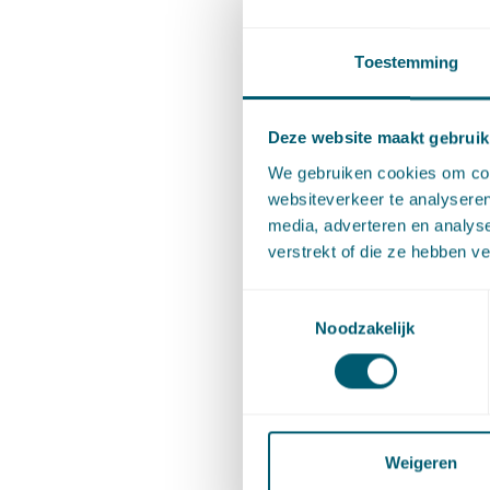
Inh
Dien
Toestemming
Vervolge
Deze website maakt gebruik
strijd is
We gebruiken cookies om cont
websiteverkeer te analyseren
advocaat
media, adverteren en analys
bestemmin
verstrekt of die ze hebben v
van de Di
Toestemmingsselectie
Noodzakelijk
Wel kwal
Diensten
die richt
die aan 
Weigeren
beperking