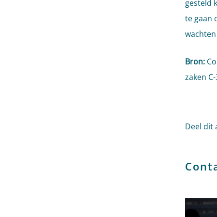
gesteld 
te gaan 
wachten i
Bron:
Con
zaken C-
Deel dit 
Cont