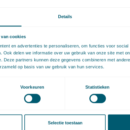
oudelijke toets aan de
stenrichtlijn
Details
ns beoordeelt de advocaat-generaal of het bestemmingspla
 van cookies
 met het inhoudelijke toetsingskader van de Dienstenrichtlijn
ent en advertenties te personaliseren, om functies voor social
. Ook delen we informatie over uw gebruik van onze site met on
-generaal is van opvatting dat het besluit tot vaststelling v
e. Deze partners kunnen deze gegevens combineren met andere i
gsplan geen ‘vergunningstelsel’ is in de zin van artikel 4, 
erzameld op basis van uw gebruik van hun services.
enstenrichtlijn.
Voorkeuren
Statistieken
ificeert een bestemmingsplan als een ‘eis’ in de zin van de
richtlijn, zodat moet worden getoetst aan de artikelen 14 e
lijn. Artikel 14 bevat eisen die verboden zijn. In artikel 15 st
evaluatie onderworpen zijn, waaronder kwantitatieve of terri
Selectie toestaan
en (lid 2, sub a). Bij dergelijke eisen is het noodzakelijk te