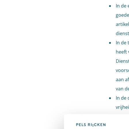
In de 
goeder
artike
dienst
In de
heeft 
Dienst
voorsc
aan af
van de
In de 
vrijhe
feiten