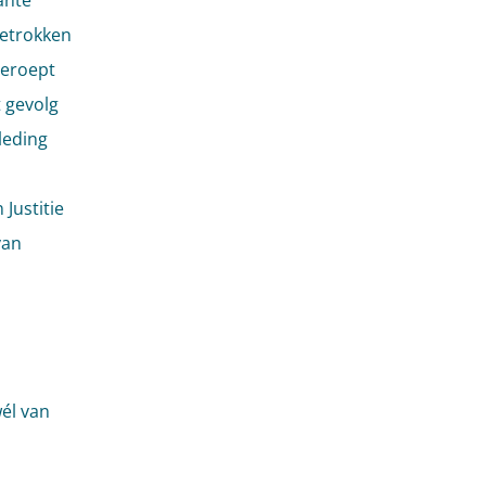
ante
betrokken
beroept
t gevolg
leding
Justitie
van
wél van