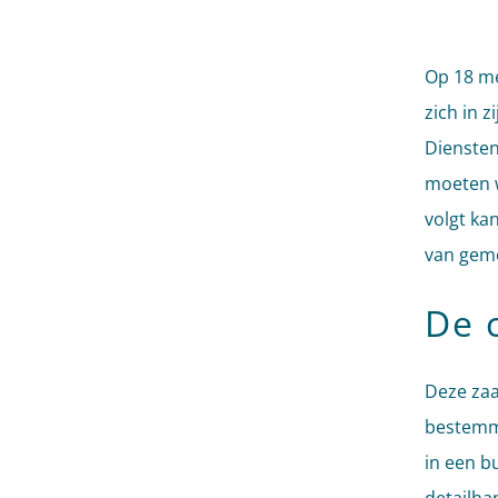
Op 18 me
zich in 
Diensten
moeten w
volgt ka
van gem
De 
Deze zaa
bestemm
in een b