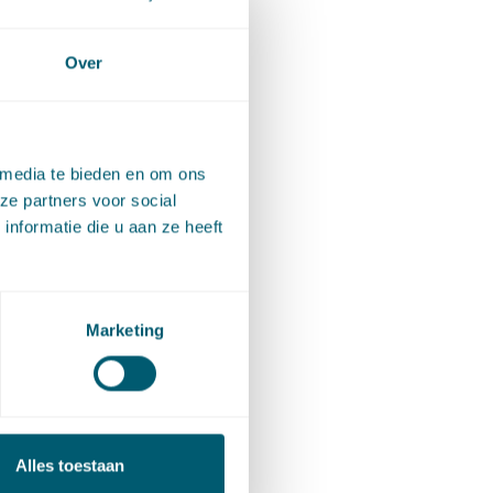
Over
n in
. De
 media te bieden en om ons
ze partners voor social
an een
nformatie die u aan ze heeft
punt 6,
Marketing
n 15 van
aan eisen
toriale
Alles toestaan
 motiveren