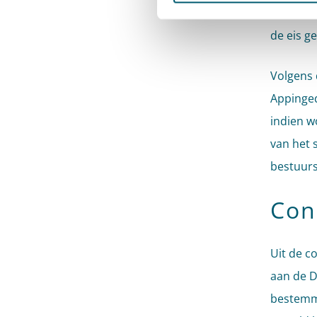
waarom d
de eis g
Volgens 
Appinged
indien w
van het 
bestuurs
Con
Uit de c
aan de D
bestemm