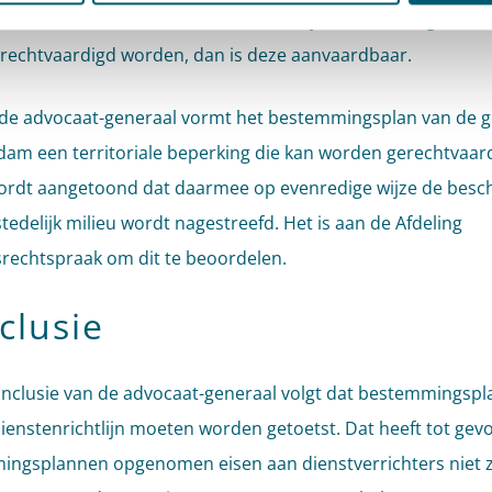
ie eis non-discriminatoir, noodzakelijk en evenredig is (lid 
erechtvaardigd worden, dan is deze aanvaardbaar.
de advocaat-generaal vormt het bestemmingsplan van de 
am een territoriale beperking die kan worden gerechtvaar
ordt aangetoond dat daarmee op evenredige wijze de bes
stedelijk milieu wordt nagestreefd. Het is aan de Afdeling
rechtspraak om dit te beoordelen.
clusie
onclusie van de advocaat-generaal volgt dat bestemmingsp
ienstenrichtlijn moeten worden getoetst. Dat heeft tot gevo
ingsplannen opgenomen eisen aan dienstverrichters niet