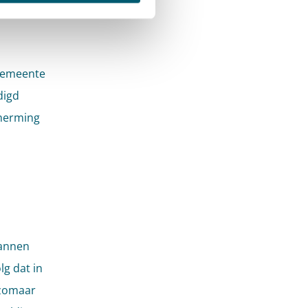
3). Kan
gemeente
digd
cherming
lannen
lg dat in
 zomaar