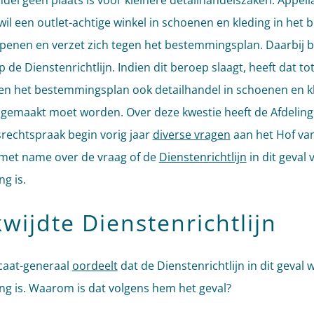
ndel geen plaats is voor kleinere detailhandelszaken. Appell
 wil een outlet-achtige winkel in schoenen en kleding in het 
penen en verzet zich tegen het bestemmingsplan. Daarbij 
op de Dienstenrichtlijn. Indien dit beroep slaagt, heeft dat to
en het bestemmingsplan ook detailhandel in schoenen en k
 gemaakt moet worden. Over deze kwestie heeft de Afdeling
rechtspraak begin vorig jaar
diverse vragen
aan het Hof van 
 met name over de vraag of de
Dienstenrichtlijn
in dit geval 
g is.
wijdte Dienstenrichtlijn
caat-generaal
oordeelt
dat de Dienstenrichtlijn in dit geval 
ng is. Waarom is dat volgens hem het geval?