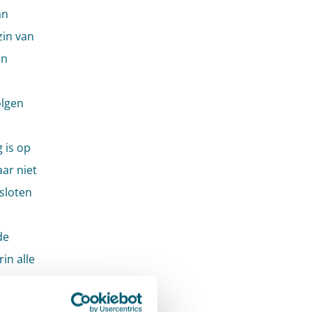
an
zin van
en
olgen
 is op
ar niet
sloten
de
in alle