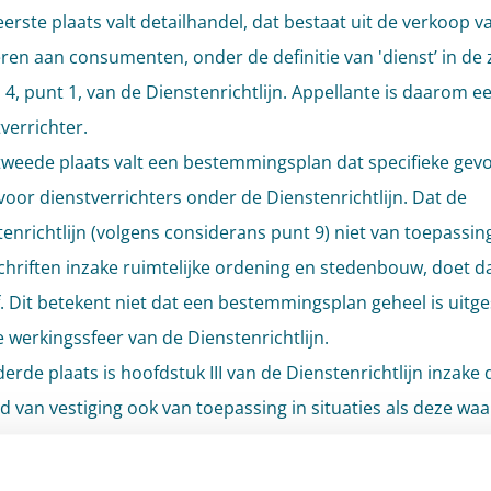
eerste plaats valt detailhandel, dat bestaat uit de verkoop v
en aan consumenten, onder de definitie van 'dienst’ in de 
l 4, punt 1, van de Dienstenrichtlijn. Appellante is daarom e
verrichter.
 tweede plaats valt een bestemmingsplan dat specifieke gev
voor dienstverrichters onder de Dienstenrichtlijn. Dat de
enrichtlijn (volgens considerans punt 9) niet van toepassing
hriften inzake ruimtelijke ordening en stedenbouw, doet da
. Dit betekent niet dat een bestemmingsplan geheel is uitge
 werkingssfeer van de Dienstenrichtlijn.
derde plaats is hoofdstuk III van de Dienstenrichtlijn inzake 
id van vestiging ook van toepassing in situaties als deze waar
 zijn beperkt tot één lidstaat.