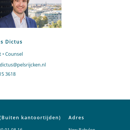
s Dictus
 • Counsel
n e-mail naar Georges Dictus
dictus@pelsrijcken.nl
 Georges Dictus
15 3618
profiel van Georges Dictus
(Buiten kantoortijden)
Adres
20 01 08 16
New Babylon