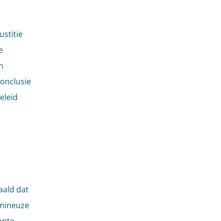
ustitie
e
n
conclusie
eleid
ald dat
umineuze