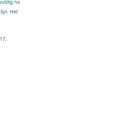
vuldig na
ijn. Het
17,