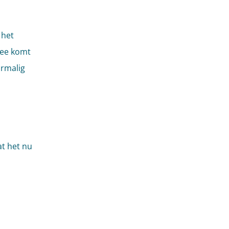
 het
mee komt
ormalig
t het nu