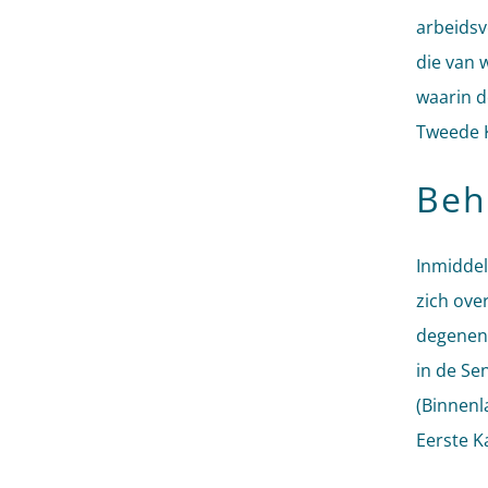
arbeidsv
die van 
waarin d
Tweede K
Beh
Inmiddel
zich ove
degenen 
in de Se
(Binnenl
Eerste K