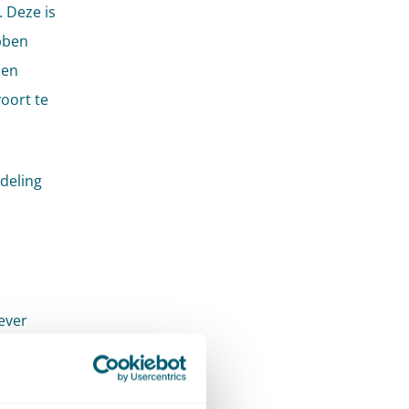
 Deze is
bben
len
oort te
deling
ever