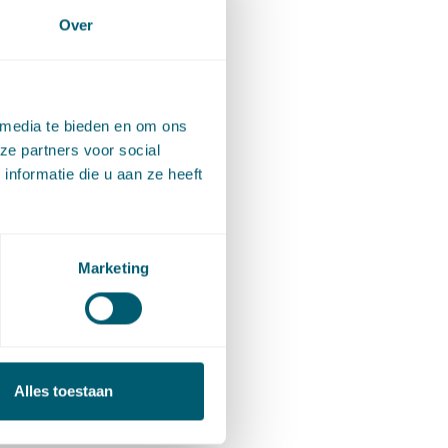
Over
anneer
e
 media te bieden en om ons
ze partners voor social
nformatie die u aan ze heeft
omen
ijk in
Marketing
n zijn
ze
Alles toestaan