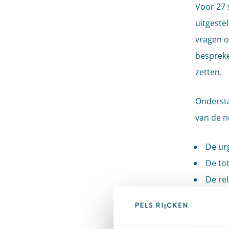
Voor 27 
uitgeste
vragen o
bespreke
zetten.
Onderst
van de n
De ur
De to
De re
Het b
De We