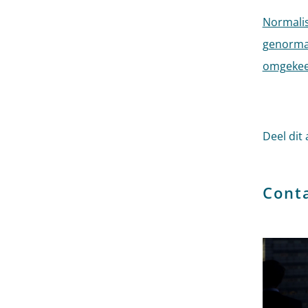
Normalis
genorma
omgekee
Deel dit 
Cont