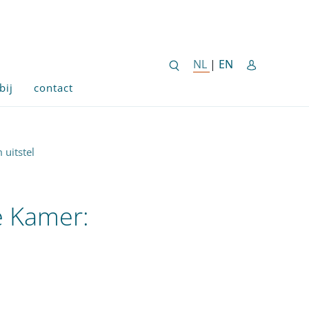
ENGLISH SITE 
NL
NEDERLANDSE SITE
|
EN
bij
contact
uitstel
e Kamer: