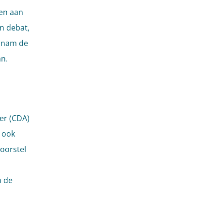
ken aan
en debat,
, nam de
n.
er (CDA)
n ook
oorstel
n de