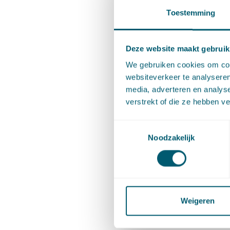
Toe
Toestemming
Na de be
Deze website maakt gebruik
over de 
We gebruiken cookies om cont
websiteverkeer te analyseren
behandel
media, adverteren en analys
verstrekt of die ze hebben v
Indien d
duurt he
Toestemmingsselectie
Noodzakelijk
werking z
ambtena
arbeidso
gemaakt 
Weigeren
afsprake