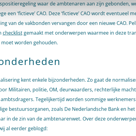
spositieregeling waar de ambtenaren aan zijn gebonden, w
ge een ‘fictieve’ CAO. Deze ‘fictieve’ CAO wordt eventueel m
ng van de vakbonden vervangen door een nieuwe CAO. Pels
en
checklist
gemaakt met onderwerpen waarmee in deze trans
g moet worden gehouden.
zonderheden
lisering kent enkele bijzonderheden. Zo gaat de normaliser
oor Militairen, politie, OM, deurwaarders, rechterlijke mach
e ambtsdragers. Tegelijkertijd worden sommige werknemers
dige bestuursorganen, zoals De Nederlandsche Bank en he
r in de zin van de ambtenarenwet. Over deze onderwerpe
ij al eerder geblogd: