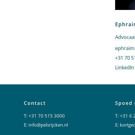
Ephrai
Advocaat
Stuur ee
ephraim.
Bel naar
+31 70 5
LinkedIn
Contact
Spoed 
T:
+31 70 515 3000
T:
+31 6 
E:
info@pelsrijcken.nl
E:
kortged