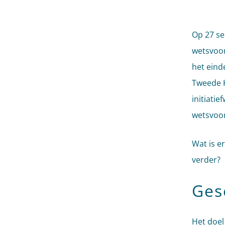
Op 27 se
wetsvoor
het eind
Tweede K
initiati
wetsvoor
Wat is e
verder?
Ges
Het doel