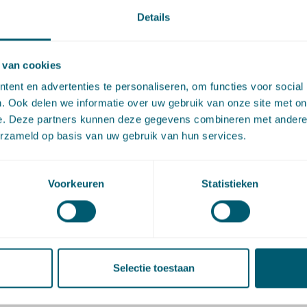
komst
Details
handeling op 25 oktober moet de Eerste Kamer bepalen w
 van cookies
normalisering gestemd zal worden. Pels Rijcken zal van dez
ent en advertenties te personaliseren, om functies voor social
. Ook delen we informatie over uw gebruik van onze site met on
ing en de stemming verslag doen.
e. Deze partners kunnen deze gegevens combineren met andere i
erzameld op basis van uw gebruik van hun services.
e normalisering door de Eerste Kamer zal worden aangen
t nog ongeveer drie jaar tot dat het wetsvoorstel daadwerkel
Voorkeuren
Statistieken
al treden. In deze periode zal de eenzijdige aanstelling van
ren moeten worden omgezet in een tweezijdige
vereenkomst. Alle afspraken die met individuele ambtenare
zullen onderdeel van de arbeidsovereenkomst worden. De
Selectie toestaan
n moeten worden geïnventariseerd.