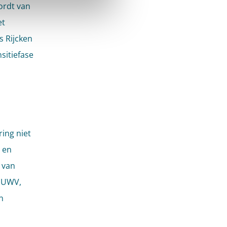
ordt van
et
 Rijcken
itiefase
ing niet
t en
 van
t UWV,
n