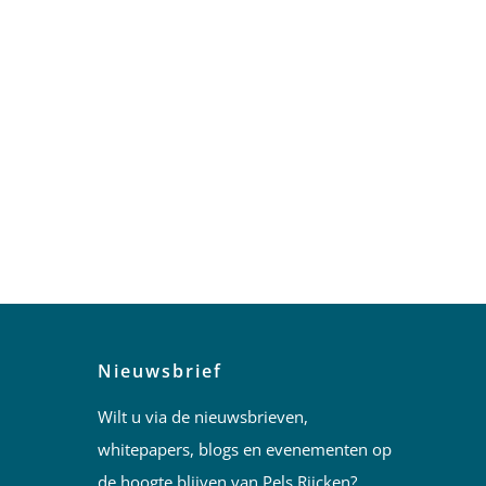
Nieuwsbrief
Wilt u via de nieuwsbrieven,
whitepapers, blogs en evenementen op
de hoogte blijven van Pels Rijcken?