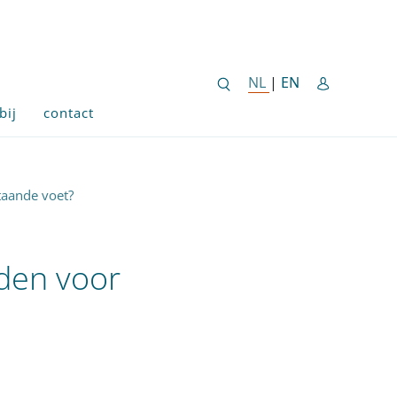
ENGLISH SITE 
NL
NEDERLANDSE SITE
|
EN
bij
contact
taande voet?
den voor