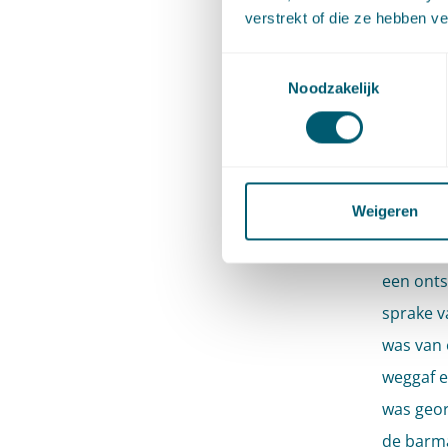
kan bijv
verstrekt of die ze hebben v
wordt ve
Toestemmingsselectie
van de w
Noodzakelijk
Oor
ont
Weigeren
Volgens 
een onts
sprake v
was van 
weggaf e
was geor
de barma