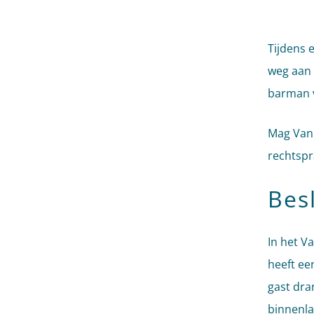
Tijdens 
weg aan 
barman v
Mag Van 
rechtspr
Bes
In het Va
heeft ee
gast dran
binnenla