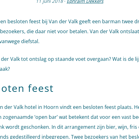
11 juni 2018
·
Ephraim Dekkers
een besloten feest bij Van der Valk geeft een barman twee d
bezoekers, die daar niet voor betalen. Van der Valk ontslaa
anwege diefstal.
der Valk tot ontslag op staande voet overgaan? Wat is de lij
aak?
loten feest
n der Valk hotel in Hoorn vindt een besloten feest plaats. H
n zogenaamde ‘open bar’ wat betekent dat voor een vast be
k wordt geschonken. In dit arrangement zijn bier, wijn, fris
nds gedestilleerd inbegrepen. Twee bezoekers van het besl