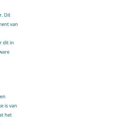
. Dit
ement van
 dit in
zware
een
e is van
at het
t