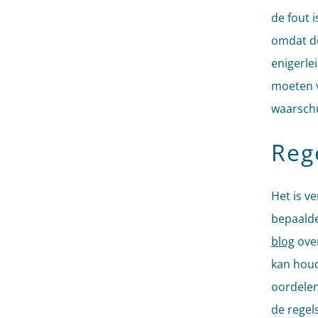
de fout 
omdat de
enigerle
moeten v
waarschu
Reg
Het is v
bepaalde
blog
over
kan houd
oordelen 
de regel