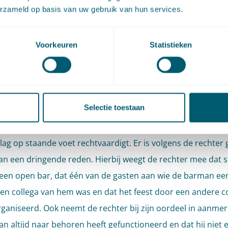
oorbeeld worden gekeken naar de ernst van hetgeen de we
erzameld op basis van uw gebruik van hun services.
rweten, de duur van de dienstbetrekking, het eerdere func
erknemer, alsmede zijn persoonlijke omstandigheden.
Voorkeuren
Statistieken
deel kantonrechter: ontsla
erecht
Selectie toestaan
de rechter is de barman niet zodanig over de schreef gegaa
lag op staande voet rechtvaardigt. Er is volgens de rechter
an een dringende reden. Hierbij weegt de rechter mee dat 
een open bar, dat één van de gasten aan wie de barman ee
en collega van hem was en dat het feest door een andere c
ganiseerd. Ook neemt de rechter bij zijn oordeel in aanmer
n altijd naar behoren heeft gefunctioneerd en dat hij niet 