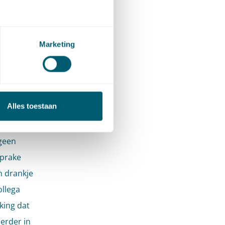
rknemer
tioneren
Marketing
g
Alles toestaan
n dat dit
 geen
sprake
n drankje
ollega
king dat
eerder in