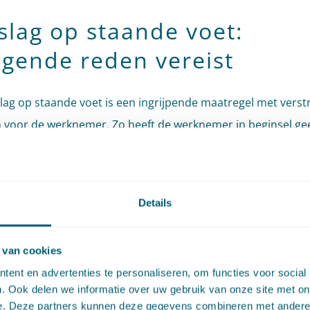
slag op staande voet:
ngende reden vereist
lag op staande voet is een ingrijpende maatregel met vers
 voor de werknemer. Zo heeft de werknemer in beginsel ge
ransitievergoeding of een WW-uitkering. Om deze reden ka
r slechts op staande voet worden ontslagen wanneer hie
gende reden aanwezig is. Volgens de wet worden als dring
Details
aangemerkt zodanige daden, eigenschappen, of gedraging
nemer, die tot gevolge hebben dat van de werkgever redelij
 van cookies
ergd kan worden de arbeidsovereenkomst te laten voortdure
ent en advertenties te personaliseren, om functies voor social
aak is bepaald dat bij de beoordeling of sprake is van een 
. Ook delen we informatie over uw gebruik van onze site met on
le omstandigheden van het geval moeten worden betrokken.
e. Deze partners kunnen deze gegevens combineren met andere i