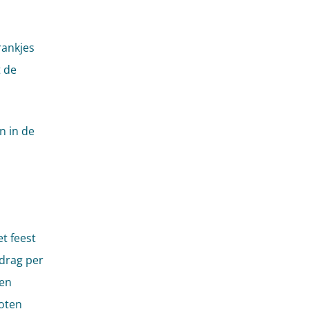
rankjes
t de
n in de
et feest
drag per
 en
oten