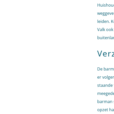
Huishoud
weggeven
leiden. 
Valk ook
buitenla
Verz
De barma
er volge
staande 
meegedee
barman s
opzet ha