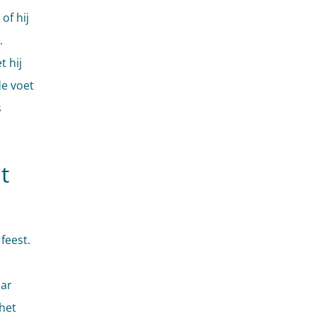
of hij
.
 hij
e voet
s
t
feest.
aar
het