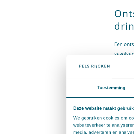
Ont
dri
Een onts
gevolgen
op een t
werkneme
een drin
Toestemming
redenen 
een werk
Deze website maakt gebruik
niet gev
We gebruiken cookies om cont
rechtspr
websiteverkeer te analyseren
reden al
media, adverteren en analys