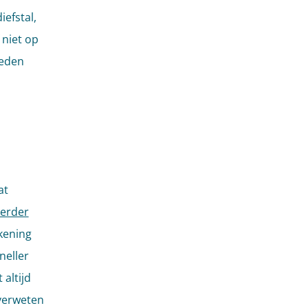
iefstal,
 niet op
reden
at
erder
kening
neller
 altijd
 verweten