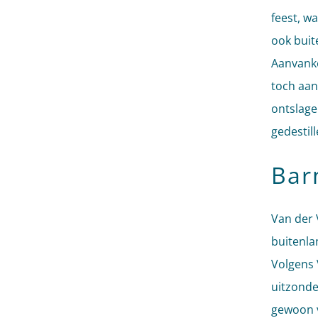
feest, w
ook buit
Aanvanke
toch aan
ontslage
gedestill
Bar
Van der 
buitenla
Volgens 
uitzonde
gewoon v