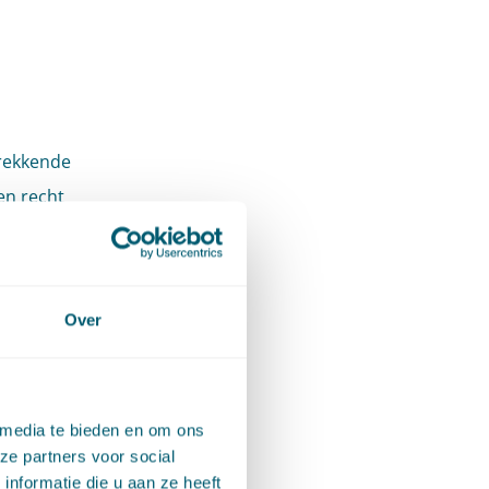
trekkende
en recht
n een
rvoor
ende
Over
en van
kerwijs
n. In de
 media te bieden en om ons
dringende
ze partners voor social
 Hierbij
nformatie die u aan ze heeft