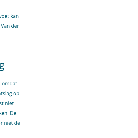
voet kan
s Van der
g
n omdat
tslag op
t niet
ken. De
r niet de