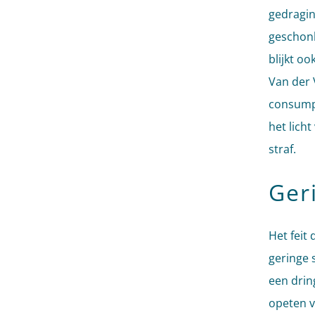
gedragin
geschonk
blijkt o
Van der 
consumpt
het lich
straf.
Ger
Het feit
geringe s
een drin
opeten v