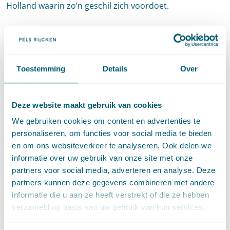
Holland waarin zo’n geschil zich voordoet.
Om deze video te bekijken moeten de
marketingcookies
worden toegestaan.
Toestemming
Details
Over
Deze website maakt gebruik van cookies
We gebruiken cookies om content en advertenties te
personaliseren, om functies voor social media te bieden
en om ons websiteverkeer te analyseren. Ook delen we
informatie over uw gebruik van onze site met onze
Rechtbank Noord-Holland 24 augustus
partners voor social media, adverteren en analyse. Deze
2023,
ECLI:NL:RBNHO:2023:8622
partners kunnen deze gegevens combineren met andere
informatie die u aan ze heeft verstrekt of die ze hebben
verzameld op basis van uw gebruik van hun services.
Deel dit artikel via
LinkedIn
en
e-mail