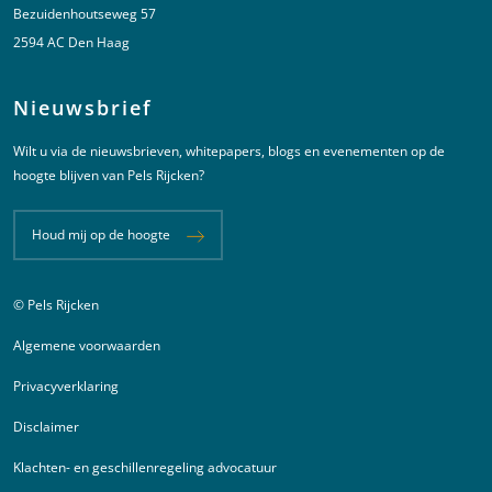
Bezuidenhoutseweg 57
2594 AC Den Haag
Nieuwsbrief
Wilt u via de nieuwsbrieven, whitepapers, blogs en evenementen op de
hoogte blijven van Pels Rijcken?
Houd mij op de hoogte
© Pels Rijcken
Juridische informatie
Algemene voorwaarden
Privacyverklaring
Disclaimer
Klachten- en geschillenregeling advocatuur