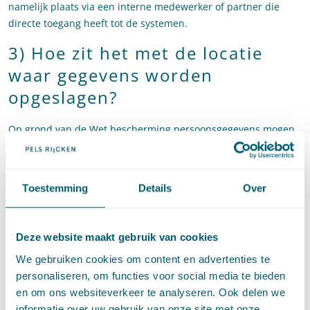
namelijk plaats via een interne medewerker of partner die
directe toegang heeft tot de systemen.
3) Hoe zit het met de locatie
waar gegevens worden
opgeslagen?
Op grond van de
Wet
bescherming persoonsgegevens mogen
persoonsgegevens in beginsel alleen worden opgeslagen
buiten de Europese Unie indien het land buiten de Europese
Unie “een passend beschermingsniveau waarborgt”. Of een
Toestemming
Details
Over
land dit waarborgt hoef je als gemeente niet zelf te bepalen.
De Europese Commissie heeft een lijst met landen
gepubliceerd met een dergelijk beschermingsniveau.
Deze website maakt gebruik van cookies
De Verenigde Staten staan niet op deze lijst. Met de Verenigde
We gebruiken cookies om content en advertenties te
Staten is echter de afspraak gemaakt dat als een Amerikaans
personaliseren, om functies voor social media te bieden
bedrijf zich committeert aan het EU/VS Privacy Shield, het
en om ons websiteverkeer te analyseren. Ook delen we
opslaan van persoonsgegevens in de Verenigde Staten alsnog
informatie over uw gebruik van onze site met onze