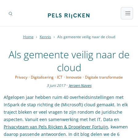
Home
›
Kennis
›
Als gemeente veilig naar de cloud
Als gemeente veilig naar de
cloud
Privacy
·
Digitalisering
·
ICT
·
Innovatie
·
Digitale transformatie
3 juni 2017
·
Jeroen Naves
Afgelopen jaar hebben ruim 40 overheidsinstellingen met
InSpark de stap richting de (Microsoft) cloud gemaakt. In elk
traject bleken er veel vragen te zijn rondom de juridische
aspecten. Vanuit een samenwerking met het IT, Data en
Privacyteam van Pels Rijcken & Drooglever Fortuijn
, kwamen
daarop passende antwoorden. In dit blog delen we de 6