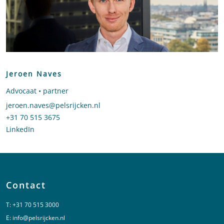
Jeroen Naves
Advocaat • partner
Stuur een e-mail naar Jeroen Naves
jeroen.naves@pelsrijcken.nl
Bel naar Jeroen Naves
+31 70 515 3675
LinkedIn
profiel van Jeroen Naves
Contact
T:
+31 70 515 3000
E:
info@pelsrijcken.nl