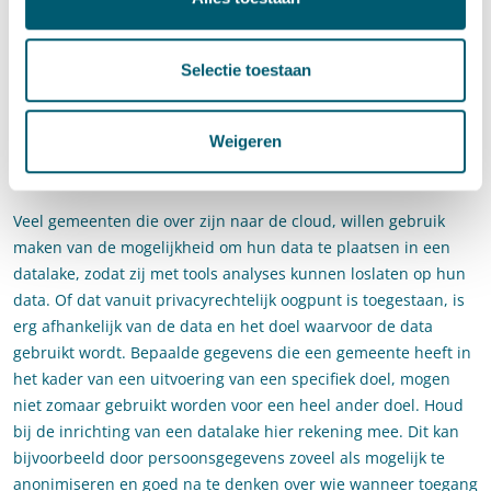
de manier waarop gemeenten gegevens mogen opslaan en
verwerken, zoals de Archiefwet, de Wet Basisregistratie
Selectie toestaan
Personen en de Wet Hergebruik Overheidsinformatie. Welke
wetten en regelingen van toepassing zijn, is afhankelijk van de
gegevens die in de cloud worden opgeslagen.
Weigeren
5) Hoe zit het met big data?
Veel gemeenten die over zijn naar de cloud, willen gebruik
maken van de mogelijkheid om hun data te plaatsen in een
datalake, zodat zij met tools analyses kunnen loslaten op hun
data. Of dat vanuit privacyrechtelijk oogpunt is toegestaan, is
erg afhankelijk van de data en het doel waarvoor de data
gebruikt wordt. Bepaalde gegevens die een gemeente heeft in
het kader van een uitvoering van een specifiek doel, mogen
niet zomaar gebruikt worden voor een heel ander doel. Houd
bij de inrichting van een datalake hier rekening mee. Dit kan
bijvoorbeeld door persoonsgegevens zoveel als mogelijk te
anonimiseren en goed na te denken over wie wanneer toegang