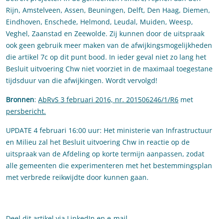
Rijn, Amstelveen, Assen, Beuningen, Delft, Den Haag, Diemen,
Eindhoven, Enschede, Helmond, Leudal, Muiden, Weesp,
Veghel, Zaanstad en Zeewolde. Zij kunnen door de uitspraak
ook geen gebruik meer maken van de afwijkingsmogelijkheden
die artikel 7c op dit punt bood. In ieder geval niet zo lang het
Besluit uitvoering Chw niet voorziet in de maximaal toegestane
tijdsduur van die afwijkingen. Wordt vervolgd!
Bronnen
:
AbRvS 3 februari 2016, nr. 201506246/1/R6
met
persbericht.
UPDATE 4 februari 16:00 uur: Het ministerie van Infrastructuur
en Milieu zal het Besluit uitvoering Chw in reactie op de
uitspraak van de Afdeling op korte termijn aanpassen, zodat
alle gemeenten die experimenteren met het bestemmingsplan
met verbrede reikwijdte door kunnen gaan.
Deel dit artikel via
LinkedIn
en
e-mail