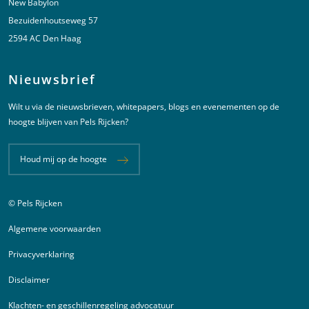
New Babylon
Bezuidenhoutseweg 57
2594 AC Den Haag
Nieuwsbrief
Wilt u via de nieuwsbrieven, whitepapers, blogs en evenementen op de
hoogte blijven van Pels Rijcken?
Houd mij op de hoogte
© Pels Rijcken
Juridische informatie
Algemene voorwaarden
Privacyverklaring
Disclaimer
Klachten- en geschillenregeling advocatuur