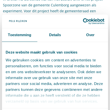
Spoorzone van de gemeente Culemborg aangewezen als
experiment. Voor dit project heeft de gemeenteraad een
bestemmingsplan vastgesteld, waarin gebruik wordt gemaakt
van een aantal van de mogelijkheden tot afwijking van
planologische en milieuregels. Tegen dit plan kwam de
Vereniging Ondernemers Culemborg in beroep. De vereniging
Toestemming
Details
Over
is het niet eens met de mogelijkheden die het plan biedt voor
de stationsomgeving. Zij betoogt onder andere dat artikel 7c
van het Besluit uitvoering Chw in strijd is met artikel 2.4, derde
Deze website maakt gebruik van cookies
lid, van de Chw, omdat in eerstgenoemd artikel niet duidelijk
We gebruiken cookies om content en advertenties te
is gemaakt voor welke tijdsduur die afwijkingen ten hoogste
personaliseren, om functies voor social media te bieden
gelden.
en om ons websiteverkeer te analyseren. Ook delen we
informatie over uw gebruik van onze site met onze
Oordeel Afdeling
partners voor social media, adverteren en analyse. Deze
partners kunnen deze gegevens combineren met andere
De Afdeling stelt voorop dat tegen een algemeen verbindend
informatie die u aan ze heeft verstrekt of die ze hebben
voorschrift (zoals artikel 7c van het Besluit uitvoering Chw)
verzameld op basis van uw gebruik van hun services.
geen beroep kan worden ingesteld, gelet op artikel 8:3, eerste
lid, aanhef en onder a, van de Algemene wet bestuursrecht.