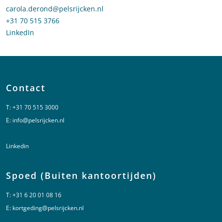
Stuur een e-mail naar Carola de Rond
carola.derond@pelsrijcken.nl
Bel naar Carola de Rond
+31 70 515 3766
LinkedIn
profiel van Carola de Rond
Contact
T:
+31 70 515 3000
E:
info@pelsrijcken.nl
Linkedin
Spoed (Buiten kantoortijden)
T:
+31 6 20 01 08 16
E:
kortgeding@pelsrijcken.nl