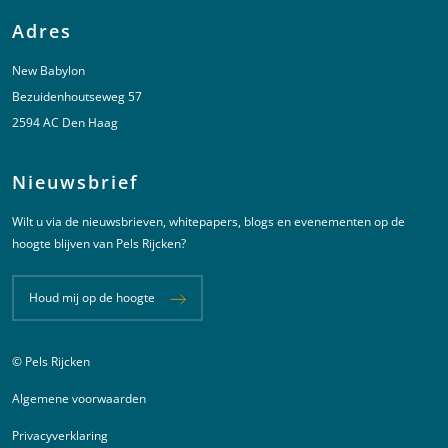
Adres
New Babylon
Bezuidenhoutseweg 57
2594 AC Den Haag
Nieuwsbrief
Wilt u via de nieuwsbrieven, whitepapers, blogs en evenementen op de
hoogte blijven van Pels Rijcken?
Houd mij op de hoogte
© Pels Rijcken
Juridische informatie
Algemene voorwaarden
Privacyverklaring