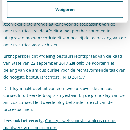
geen bezwaar. Wel komt de vraag op of en zo ja hoe
Weigeren
procespartijen op de inbreng van de amici curiae kunnen
reageren (zie daarover blog II in dit tweeluik). Zolang de Awb
geen expliciete grondslag kent voor de toepassing van de
amicus curiae, zal de Afdeling met persberichten en in
uitspraken moeten verduidelijken hoe zij de toepassing van de
amicus curiae voor zich ziet.
Bron:
persbericht
Afdeling bestuursrechtspraak van de Raad
van State van 22 september 2017
Zie ook
: De Poorter ‘Het
belang van de amicus curiae voor de rechtsvormende taak van
de hoogste bestuursrechters’,
NTB 2015/7
Dit blog maakt deel uit van een tweeluik over de amicus
curiae. In dit eerste blog is stilgestaan bij de grondslag van de
amicus curiae. Het
tweede blog
behandelt de rol van de
procespartijen.
Lees ook het vervolg:
Concept-wetsvoorstel amicus curiae:
maatwerk voor meedenkers