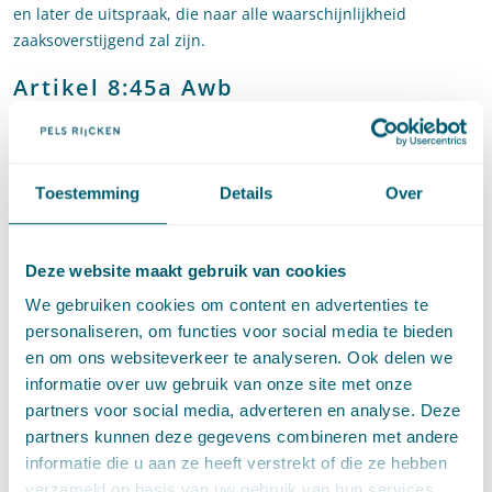
en later de uitspraak, die naar alle waarschijnlijkheid
zaaksoverstijgend zal zijn.
Artikel 8:45a Awb
Een artikel dat meer op de amicus curiae lijkt te duiden is
artikel 8:45a Awb. Op grond van die bepaling hebben de
Europese Commissie en de Autoriteit Consument en Markt
Toestemming
Details
Over
(ACM) de bevoegdheid om in een bestuursrechtelijke
procedure, waarin zij niet optreden, schriftelijke opmerkingen
te maken indien zij de wens daartoe te kennen hebben
Deze website maakt gebruik van cookies
gegeven. Deze bevoegdheid geldt dus echter niet voor
We gebruiken cookies om content en advertenties te
iedereen, en is sowieso beperkt tot procedures over de
personaliseren, om functies voor social media te bieden
toepassing van Verordening 1/2003. Bovendien hebben de
en om ons websiteverkeer te analyseren. Ook delen we
Europese Commissie en de ACM ook niet de toestemming van
informatie over uw gebruik van onze site met onze
de bestuursrechter nodig, om schriftelijke opmerkingen te
partners voor social media, adverteren en analyse. Deze
maken. Zij hoeven enkel aan te geven de wens daartoe te
partners kunnen deze gegevens combineren met andere
hebben, zonder dat de bestuursrechter vervolgens de
informatie die u aan ze heeft verstrekt of die ze hebben
mogelijkheid tot het maken van opmerkingen lijkt te kunnen
verzameld op basis van uw gebruik van hun services.