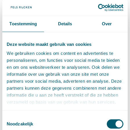
de aanwijzing van het luchtvaartterrein als militair
luchtvaartterrein is volgens de minister nodig om voortzetting
van het huidige burgermedegebruik en doorontwikkeling van
het luchtvaartterrein naar een burgerluchthaven mogelijk te
Toestemming
Details
Over
maken. De Vereniging Omwonenden Luchthaven Twente is
tegen dit besluit in beroep gegaan.
Deze website maakt gebruik van cookies
De uitspraak
We gebruiken cookies om content en advertenties te
personaliseren, om functies voor social media te bieden
In eerste aanleg oordeelde de rechtbank Almelo dat de
en om ons websiteverkeer te analyseren. Ook delen we
minister in strijd met het specialiteitsbeginsel heeft
informatie over uw gebruik van onze site met onze
gehandeld. Een transitie naar burgerluchthaven en
partners voor social media, adverteren en analyse. Deze
burgermedegebruik van het militaire luchtvaartterrein kunnen
partners kunnen deze gegevens combineren met andere
volgens de rechtbank niet herleid worden tot het doel van de
informatie die u aan ze heeft verstrekt of die ze hebben
bevoegdheid van de minister van Defensie om een
verzameld op basis van uw gebruik van hun services.
luchtvaartterrein als een militair luchtvaartterrein aan te
wijzen. Deze belangen konden daarom niet ten grondslag
worden gelegd aan de weigering om de aanwijzing in te
Toestemmingsselectie
Noodzakelijk
trekken.