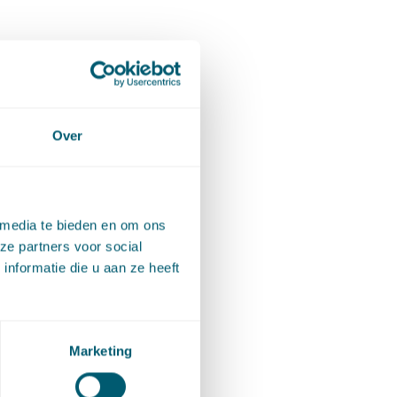
plan
 het
Over
ming met
 media te bieden en om ons
ragen de
ze partners voor social
nformatie die u aan ze heeft
. De Awb
Marketing
Verschil