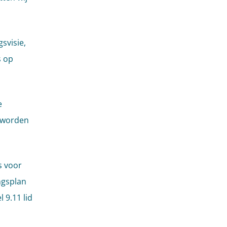
svisie,
s op
.
e
e worden
s voor
ngsplan
 9.11 lid