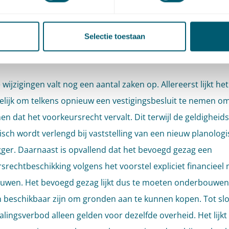
at bij vestiging door de raad ook de raad om intrekking moe
, terwijl B&W nu bevoegd gezag zijn.
Selectie toestaan
rige bijzonderheden
wijzigingen valt nog een aantal zaken op. Allereerst lijkt he
lijk om telkens opnieuw een vestigingsbesluit te nemen om
n dat het voorkeursrecht vervalt. Dit terwijl de geldigheid
sch wordt verlengd bij vaststelling van een nieuw planologi
ger. Daarnaast is opvallend dat het bevoegd gezag een
srechtbeschikking volgens het voorstel expliciet financieel
wen. Het bevoegd gezag lijkt dus te moeten onderbouwen
n beschikbaar zijn om gronden aan te kunnen kopen. Tot slo
alingsverbod alleen gelden voor dezelfde overheid. Het lijkt