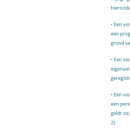
hieronde
• Een vo
een prog
grond va
• Een vo
eigenaar
geregist
• Een vo
een peri
geldt str
2).