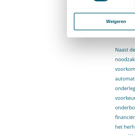
is wel d
verzocht
Weigeren
Ove
Naast de 
noodzake
voorkome
automati
onderleg
voorkeur
onderbou
financië
het herh