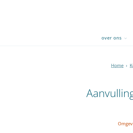
over ons
Home
›
K
Aanvulli
Omgevi