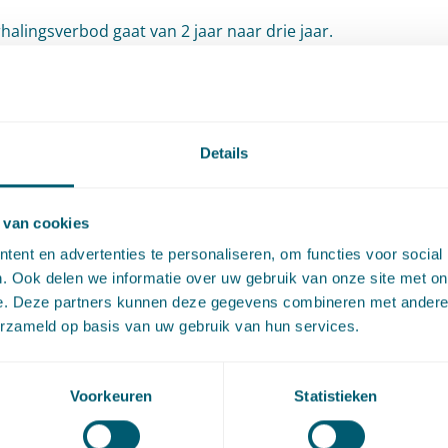
rhalingsverbod gaat van 2 jaar naar drie jaar.
 gemeente het voorkeursrecht op grond van een omgevings
met vijf jaar (9.11 lid 2) en vervolgens na een aanbod van de
der afziet van aankoop of niet binnen de termijn beslist op
Details
 dan vervalt het voorkeursrecht van rechtswege.
 van cookies
 eigenaar de bestemming zelf wil realiseren in overeenstem
ent en advertenties te personaliseren, om functies voor social
an gestelde eisen in het omgevingsplan, dan kan hij B&W v
. Ook delen we informatie over uw gebruik van onze site met on
e. Deze partners kunnen deze gegevens combineren met andere i
ch te mogen vervreemden ondanks het voorkeursrecht.
erzameld op basis van uw gebruik van hun services.
aling op grond waarvan een eigenaar kan verzoeken het
srecht te laten vervallen, komt niet terug in de nieuwe wet
Voorkeuren
Statistieken
 al in de bevoegdheid te beslissen op een dergelijk verzoek. 