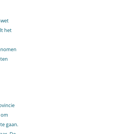
swet
t het
rgenomen
nten
ovincie
t om
 te gaan.