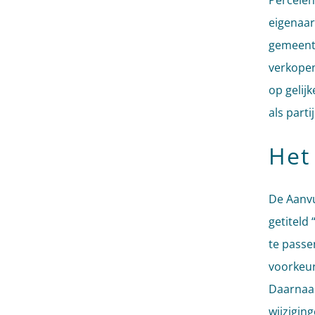
Percelen
eigenaar
gemeente
verkopen
op gelij
als part
Het
De Aanvu
getiteld
te passe
voorkeur
Daarnaas
wijziging