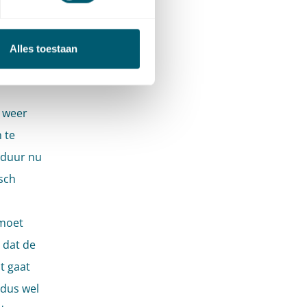
t worden
Alles toestaan
t weer
 te
sduur nu
sch
 moet
 dat de
t gaat
 dus wel