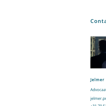
Cont
Jelmer
Advocaat
Stuur ee
jelmer.p