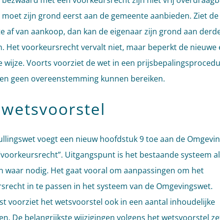
 bezwaard met een voorkeursrecht zijn niet vrij overdraagb
 moet zijn grond eerst aan de gemeente aanbieden. Ziet de
 af van aankoop, dan kan de eigenaar zijn grond aan derd
. Het voorkeursrecht vervalt niet, maar beperkt de nieuwe
ke wijze. Voorts voorziet de wet in een prijsbepalingsproced
ijen geen overeenstemming kunnen bereiken.
 wetsvoorstel
llingswet voegt een nieuw hoofdstuk 9 toe aan de Omgevi
 “voorkeursrecht”. Uitgangspunt is het bestaande systeem a
n waar nodig. Het gaat vooral om aanpassingen om het
srecht in te passen in het systeem van de Omgevingswet.
t voorziet het wetsvoorstel ook in een aantal inhoudelijke
en. De belangrijkste wijzigingen volgens het wetsvoorstel ze