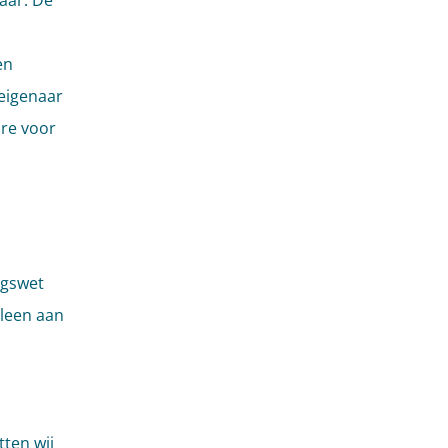
aar. De
en
 eigenaar
ure voor
ngswet
lleen aan
tten wij