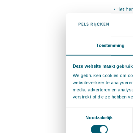
• Het he
• Als de
verlengt 
vervreem
Toestemming
verzoek,
Deze website maakt gebruik
• Als de
We gebruiken cookies om cont
de daara
websiteverkeer te analyseren
media, adverteren en analys
grond to
verstrekt of die ze hebben v
• De bep
Toestemmingsselectie
voorkeur
Noodzakelijk
voorziet