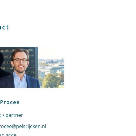
act
 Procee
 • partner
n e-mail naar Jelmer Procee
rocee@pelsrijcken.nl