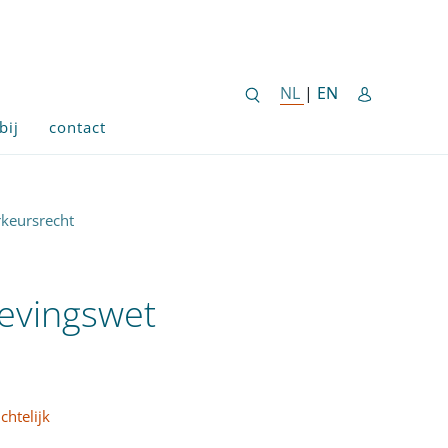
ENGLISH SITE 
NL
NEDERLANDSE SITE
|
EN
bij
contact
keursrecht
evingswet
chtelijk