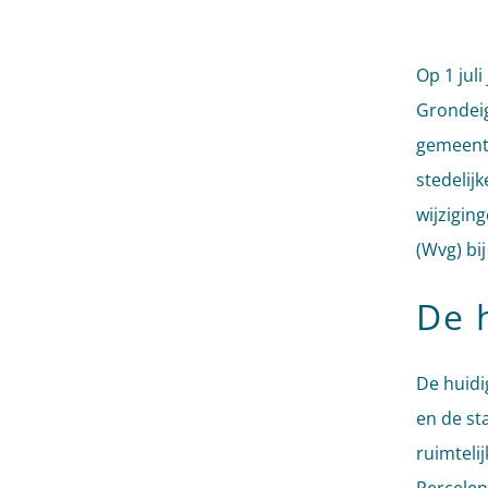
Op 1 juli 
Grondeig
gemeente
stedelij
wijzigin
(Wvg) bi
De 
De huidi
en de st
ruimteli