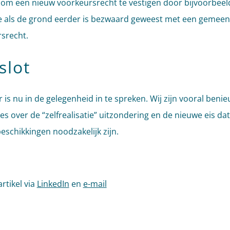
 om een nieuw voorkeursrecht te vestigen door bijvoorbeel
e als de grond eerder is bezwaard geweest met een gemeent
srecht.
slot
r is nu in de gelegenheid in te spreken. Wij zijn vooral beni
es over de “zelfrealisatie” uitzondering en de nieuwe eis da
eschikkingen noodzakelijk zijn.
artikel via
LinkedIn
en
e-mail
l tags