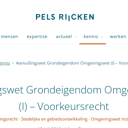
mensen
expertise
actueel
kennis
werken 
ennis
›
Aanvullingswet Grondeigendom Omgevingswet (I) – Voor
ngswet Grondeigendom Omg
(I) – Voorkeursrecht
ngsrecht
·
Stedelijke en gebiedsontwikkeling
·
Omgevingswet Inzi