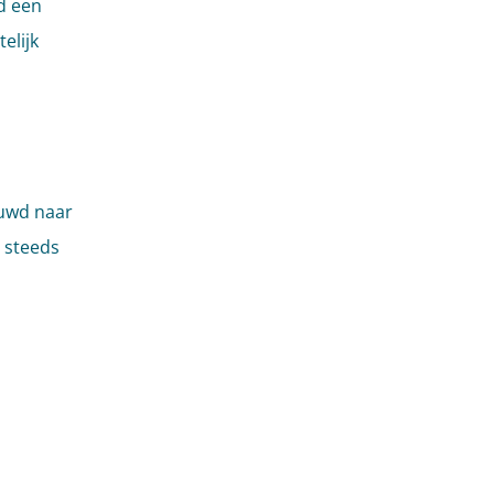
d een
elijk
euwd naar
t steeds