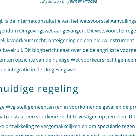
12 juli 2016
·
Jelmer Procee
jl. is de
internetconsultatie
van het wetsvoorstel Aanvulling
endom Omgevingswet aangevangen. Dit wetsvoorstel regel
lijk voorkeursrecht, onteigening en een nieuw instrument
ke kavelruil. Dit blogbericht gaat over de belangrijkste voo
gen ten opzichte van de huidige Wet voorkeursrecht gemee
j de integratie in de Omgevingswet.
huidige regeling
ge Wvg stelt gemeenten (en in voorkomende gevallen de pr
aat) in staat een voorkeursrecht te vestigen op percelen. Di
jke ontwikkeling te vergemakkelijken en om speculatie tegen