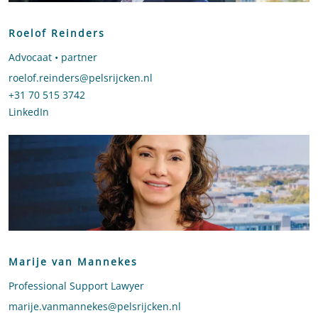
Roelof Reinders
Advocaat • partner
Stuur een e-mail naar Roelof Reinders
roelof.reinders@pelsrijcken.nl
Bel naar Roelof Reinders
+31 70 515 3742
LinkedIn
profiel van Roelof Reinders
Marije van Mannekes
Professional Support Lawyer
Stuur een e-mail naar Marije van Mannekes
marije.vanmannekes@pelsrijcken.nl