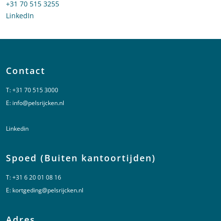
Bel naar Marije van Mannekes
+31 70 515 3255
LinkedIn
profiel van Marije van Mannekes
Contact
T:
+31 70 515 3000
E:
info@pelsrijcken.nl
Linkedin
Spoed (Buiten kantoortijden)
T:
+31 6 20 01 08 16
E:
kortgeding@pelsrijcken.nl
Adres