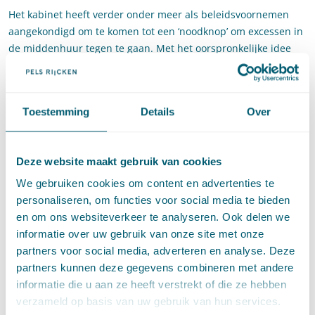
Het kabinet heeft verder onder meer als beleidsvoornemen
aangekondigd om te komen tot een ‘noodknop’ om excessen in
de middenhuur tegen te gaan. Met het oorspronkelijke idee
van de noodknop zouden gemeenten binnen bestaande
regelgeving de aanvangshuurprijs tijdelijk en onder
voorwaarden kunnen maximeren op basis van een percentage
Toestemming
Details
Over
van de WOZ-waarde. Hiermee zou kunnen worden voorkomen
dat verhuurders excessieve prijzen (kunnen) vragen voor
woningen in de middenhuur. Deze mogelijkheid zou niet ten
Deze website maakt gebruik van cookies
koste mogen gaan van de investeringsmogelijkheden van
fatsoenlijke investeerders. De minister onderzoekt op dit
We gebruiken cookies om content en advertenties te
moment een variant van de noodknop die op voldoende
personaliseren, om functies voor social media te bieden
draagvlak kan rekenen. Hierbij zal zij de mogelijkheid voor een
en om ons websiteverkeer te analyseren. Ook delen we
beperking op basis van de WOZ-waarde betrekken. Dit najaar
informatie over uw gebruik van onze site met onze
wordt de balans opgemaakt van het definitieve
partners voor social media, adverteren en analyse. Deze
maatregelenpakket.
partners kunnen deze gegevens combineren met andere
informatie die u aan ze heeft verstrekt of die ze hebben
Woondeals
verzameld op basis van uw gebruik van hun services.