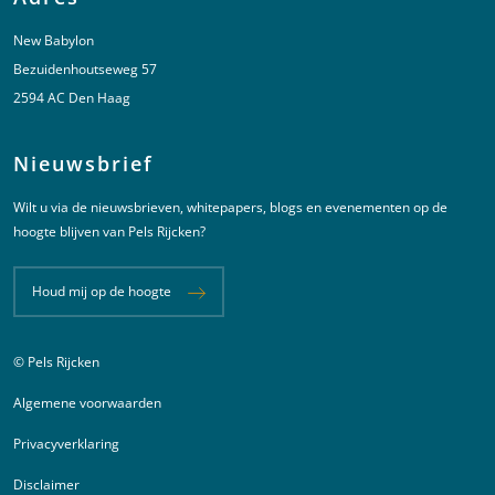
New Babylon
Bezuidenhoutseweg 57
2594 AC Den Haag
Nieuwsbrief
Wilt u via de nieuwsbrieven, whitepapers, blogs en evenementen op de
hoogte blijven van Pels Rijcken?
Houd mij op de hoogte
© Pels Rijcken
Juridische informatie
Algemene voorwaarden
Privacyverklaring
Disclaimer