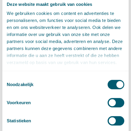
E
:
max.moret@pelsrijcken.nl
Stuur een e-mail naar Max Moret
Deze website maakt gebruik van cookies
LinkedIn
Ga naar het LinkedIn profiel van Max Moret
We gebruiken cookies om content en advertenties te
personaliseren, om functies voor social media te bieden
en om ons websiteverkeer te analyseren. Ook delen we
informatie over uw gebruik van onze site met onze
partners voor social media, adverteren en analyse. Deze
Expertises
partners kunnen deze gegevens combineren met andere
informatie die u aan ze heeft verstrekt of die ze hebben
verzameld op basis van uw gebruik van hun services.
Aansprakelijkheid, schade en verzekering
Toestemmingsselectie
Noodzakelijk
Litigation and Arbitration
Voorkeuren
Sector
Statistieken