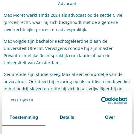
Advocaat
Max Moret werkt sinds 2024 als advocaat op de sectie Civiel
(proces)recht, waar hij zich bezighoudt met de algemene
civielrechtelijke proces- en adviespraktijk.
Max volgde zijn bachelor Rechtsgeleerdheid aan de
Universiteit Utrecht. Vervolgens rondde hij zijn master
Privaatrechtelijke Rechtspraktijk cum laude af aan de
Universiteit van Amsterdam.
Gedurende zijn studie kreeg Max al een voorproefje van de
advocatuur. Ook deed hij ervaring op als juridisch medewerker
in het bedrijfsleven en zette hij zich in als vrijwilliger bij de
Rechtswinkel en het Buurtteam Rivierenbuurt.
Contact
Toestemming
Details
Over
T
:
+31 70 515 3724
Bel naar Max Moret