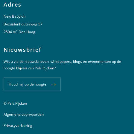
Adres
New Babylon
Bezuidenhoutseweg 57
2594 AC Den Haag
Nieuwsbrief
Wilt u via de nieuwsbrieven, whitepapers, blogs en evenementen op de
hoogte blijven van Pels Rijcken?
Houd mij op de hoogte
© Pels Rijcken
Juridische informatie
Algemene voorwaarden
Privacyverklaring