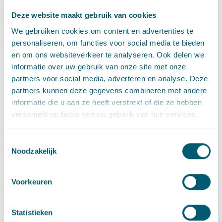
LinkedIn
Ga naar het LinkedIn profiel van Floris Hutter
Deze website maakt gebruik van cookies
We gebruiken cookies om content en advertenties te
personaliseren, om functies voor social media te bieden
en om ons websiteverkeer te analyseren. Ook delen we
Expertises
informatie over uw gebruik van onze site met onze
partners voor social media, adverteren en analyse. Deze
partners kunnen deze gegevens combineren met andere
Aansprakelijkheid, schade en verzekering
informatie die u aan ze heeft verstrekt of die ze hebben
verzameld op basis van uw gebruik van hun services.
Litigation and Arbitration
Toestemmingsselectie
Noodzakelijk
Sector
Voorkeuren
Statistieken
Centrale overheid