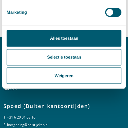
Marketing
Provincies en gemeenten
Alles toestaan
Contact
Selectie toestaan
T:
+31 70 515 3000
E:
info@pelsrijcken.nl
Weigeren
Linkedin
Spoed (Buiten kantoortijden)
T:
+31 6 20 01 08 16
E:
kortgeding@pelsrijcken.nl