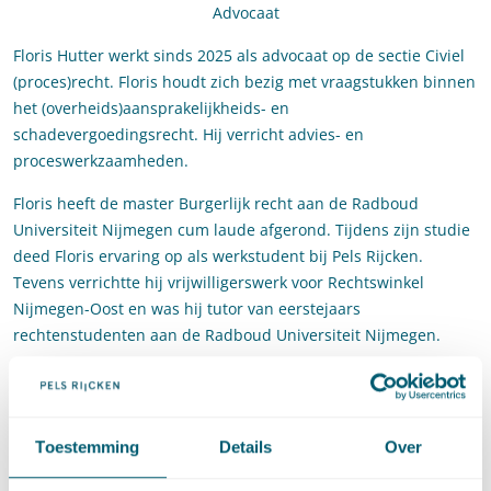
Advocaat
Floris Hutter werkt sinds 2025 als advocaat op de sectie Civiel
(proces)recht. Floris houdt zich bezig met vraagstukken binnen
het (overheids)aansprakelijkheids- en
schadevergoedingsrecht. Hij verricht advies- en
proceswerkzaamheden.
Floris heeft de master Burgerlijk recht aan de Radboud
Universiteit Nijmegen cum laude afgerond. Tijdens zijn studie
deed Floris ervaring op als werkstudent bij Pels Rijcken.
Tevens verrichtte hij vrijwilligerswerk voor Rechtswinkel
Nijmegen-Oost en was hij tutor van eerstejaars
rechtenstudenten aan de Radboud Universiteit Nijmegen.
Contact
T
:
+31 70 515 3000
Bel naar Floris Hutter
Toestemming
Details
Over
E
:
floris.hutter@pelsrijcken.nl
Stuur een e-mail naar Floris Hutter