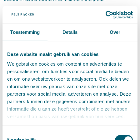
Regie evenredige verdeling
Voor sommige groepen is het extra lastig om een woning te
Toestemming
Details
Over
vinden, zoals voor mensen die uitstromen vanuit de GGZ of de
maatschappelijke opvang. Dit wetsvoorstel creëert meer
mogelijkheden voor mensen die met urgentie een woning
Deze website maakt gebruik van cookies
nodig hebben. Gemeenten moeten in hun
We gebruiken cookies om content en advertenties te
huisvestingsverordening een urgentieregeling vaststellen,
personaliseren, om functies voor social media te bieden
waarbij ze verplicht een aantal landelijk geldende categorieën
en om ons websiteverkeer te analyseren. Ook delen we
‘urgent woningzoekenden’ moeten opnemen.
informatie over uw gebruik van onze site met onze
Verstevigen van lokale
partners voor social media, adverteren en analyse. Deze
prestatieafspraken
partners kunnen deze gegevens combineren met andere
informatie die u aan ze heeft verstrekt of die ze hebben
verzameld op basis van uw gebruik van hun services.
Het wetsvoorstel regelt daarnaast dat de gemeentelijke
volkshuisvestingsprogramma’s doorwerking krijgen in de lokale
prestatieafspraken tussen gemeenten, huurdersorganisaties
Toestemmingsselectie
en woningcorporaties. Indien een geschil ontstaat bij het
Noodzakelijk