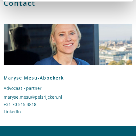
Contact
Maryse Mesu-Abbekerk
Advocaat • partner
Stuur een e-mail naar Maryse Mesu-Abbekerk
maryse.mesu@pelsrijcken.nl
Bel naar Maryse Mesu-Abbekerk
+31 70 515 3818
LinkedIn
profiel van Maryse Mesu-Abbekerk