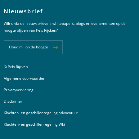
Nieuwsbrief
Wilt u via de nieuwsbrieven, whitepapers, blogs en evenementen op de
hoogte blijven van Pels Rijcken?
Houd mij op de hoogte
© Pels Rijcken
Juridische informatie
Algemene voorwaarden
Privacyverklaring
Disclaimer
Klachten- en geschillenregeling advocatuur
Klachten- en geschillenregeling Wki