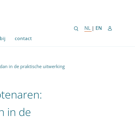
ENGLISH SITE 
NL
NEDERLANDSE SITE
|
EN
bij
contact
dan in de praktische uitwerking
btenaren:
n in de