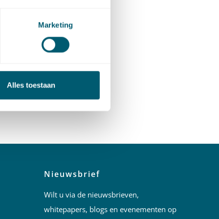
Marketing
Alles toestaan
Nieuwsbrief
Wilt u via de nieuwsbrieven,
whitepapers, blogs en evenementen op