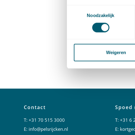
Klik
hier
Toestemmingsselectie
Noodzakelijk
Deel dit 
Weigeren
Cont
Contact
Spoed 
T:
+31 70 515 3000
T:
+31 6 
E:
info@pelsrijcken.nl
E:
kortged