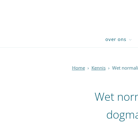
over ons
Home
›
Kennis
›
Wet normali
Wet norm
dogmat