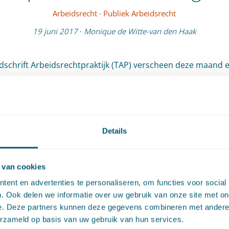
Arbeidsrecht
·
Publiek Arbeidsrecht
19 juni 2017
·
Monique de Witte-van den Haak
ijdschrift Arbeidsrechtpraktijk (TAP) verscheen deze maand 
van Monique de Witte-van den Haak: “Wet normalisering rech
en: dogmatisch grotere verschillen dan in de praktische
g”. Monique geeft in het artikel een overzicht van de wijzigi
spositie van ambtenaren die optreden na inwerkingtreding
Details
or aanstelling en ontslag van ambtenaren treedt het BW in
oorwaarden worden geregeld in een cao. De ambtelijke sta
 van cookies
zonderheden blijft echter bestaan. Er komt een nieuwe
ent en advertenties te personaliseren, om functies voor social
enwet met regels gericht op integriteit en transparantie. D
. Ook delen we informatie over uw gebruik van onze site met on
e. Deze partners kunnen deze gegevens combineren met andere i
houd aan goed ambtenaarschap en goed ambtelijk werkgev
erzameld op basis van uw gebruik van hun services.