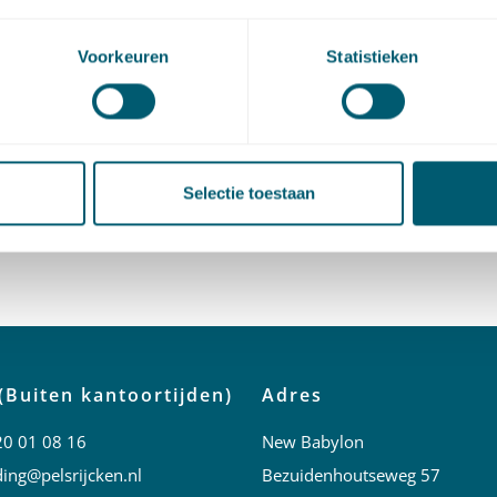
om het artikel te lezen.
Voorkeuren
Statistieken
artikel via
LinkedIn
en
e-mail
Selectie toestaan
act
(Buiten kantoortijden)
Adres
20 01 08 16
New Babylon
ing@pelsrijcken.nl
Bezuidenhoutseweg 57