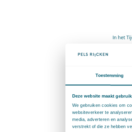
In het T
artikel 
ambtenar
uitwerkin
de recht
Toestemming
Wnra. Vo
Arbeidsv
Deze website maakt gebruik
zijn bij
We gebruiken cookies om cont
Ambtenar
websiteverkeer te analyseren
media, adverteren en analys
geeft in
verstrekt of die ze hebben v