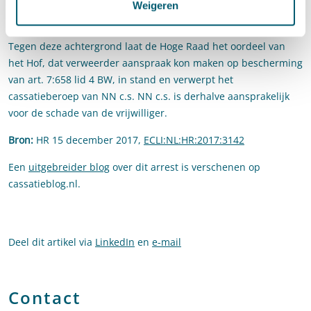
rechtspositie van degene die het werk verricht en betrokken
Weigeren
raakt bij een bedrijfsongeval of anderszins schade oploopt.
Tegen deze achtergrond laat de Hoge Raad het oordeel van
het Hof, dat verweerder aanspraak kon maken op bescherming
van art. 7:658 lid 4 BW, in stand en verwerpt het
cassatieberoep van NN c.s. NN c.s. is derhalve aansprakelijk
voor de schade van de vrijwilliger.
Bron:
HR 15 december 2017,
ECLI:NL:HR:2017:3142
Een
uitgebreider blog
over dit arrest is verschenen op
cassatieblog.nl.
Deel dit artikel via
LinkedIn
en
e-mail
Contact