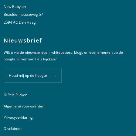
New Babylon
Bezuidenhoutseweg 57
2594 AC Den Haag
Nieuwsbrief
Wilt u via de nieuwsbrieven, whitepapers, blogs en evenementen op de
hoogte blijven van Pels Rijcken?
Houd mij op de hoogte
© Pels Rijcken
Juridische informatie
Algemene voorwaarden
Privacyverklaring
Disclaimer