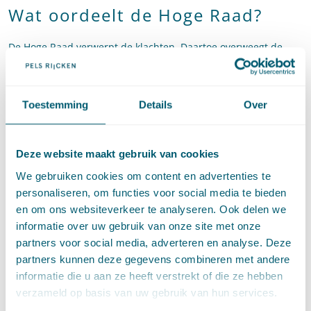
Wat oordeelt de Hoge Raad?
De Hoge Raad verwerpt de klachten. Daartoe overweegt de
Hoge Raad dat uit de wetsgeschiedenis blijkt dat art. 7:658 lid
4 BW ertoe strekt bescherming te bieden aan personen die
zich, wat betreft de door de werkgever in acht te nemen
Toestemming
Details
Over
zorgverplichtingen, in een met een werknemer vergelijkbare
positie bevinden. Dit brengt mee dat art. 7:658 lid 4 BW zich
voor toepassing leent indien de persoon die buiten
Deze website maakt gebruik van cookies
dienstbetrekking werkzaamheden verricht, voor de zorg voor
We gebruiken cookies om content en advertenties te
zijn veiligheid (mede) afhankelijk is van degene voor wie hij die
personaliseren, om functies voor social media te bieden
werkzaamheden verricht. Of dit het geval is, hangt af van de
en om ons websiteverkeer te analyseren. Ook delen we
omstandigheden van het geval.
informatie over uw gebruik van onze site met onze
Hierbij zijn onder meer de feitelijke verhouding tussen
partners voor social media, adverteren en analyse. Deze
betrokkenen en de aard van de verrichte werkzaamheden van
partners kunnen deze gegevens combineren met andere
belang. Ook de mate waarin de ‘werkgever’, al dan niet door
informatie die u aan ze heeft verstrekt of die ze hebben
middel van hulppersonen, invloed heeft op de
verzameld op basis van uw gebruik van hun services.
werkomstandigheden van degene die de werkzaamheden