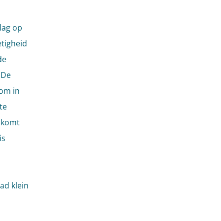
lag op
etigheid
de
 De
om in
te
e komt
is
ad klein