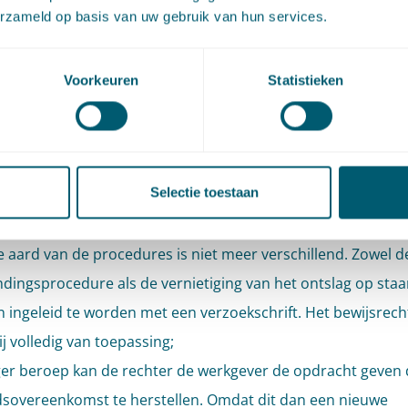
erzameld op basis van uw gebruik van hun services.
et vervallen van de buitengerechtelijke vernietiging, is een
en aan de arbeidsovereenkomst. Er valt dus niets meer te
den. En, als de rechter het ontslag op staande voet vernieti
Voorkeuren
Statistieken
beidsovereenkomst dus voortduurt - dan is het verzoek tot
nding niet voorwaardelijk maar onvoorwaardelijk;
rgument dat met een voorwaardelijke ontbinding
op korte
Selectie toestaan
jn
zekerheid wordt verkregen, gaat niet meer op. Niet alleen
 een ontbindingsbeschikking hoger beroep en cassatie ope
 aard van de procedures is niet meer verschillend. Zowel d
ndingsprocedure als de vernietiging van het ontslag op sta
 ingeleid te worden met een verzoekschrift. Het bewijsrecht
j volledig van toepassing;
ger beroep kan de rechter de werkgever de opdracht geven 
dsovereenkomst te herstellen. Omdat dit dan een nieuwe