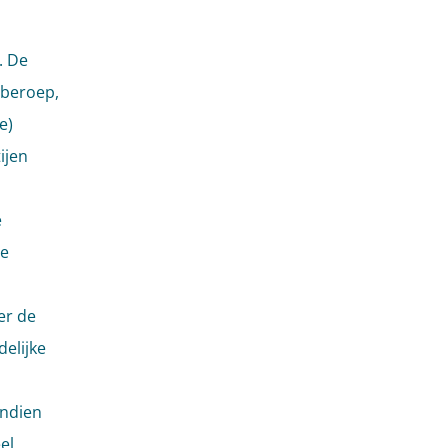
. De
 beroep,
e)
ijen
e
te
er de
elijke
indien
el