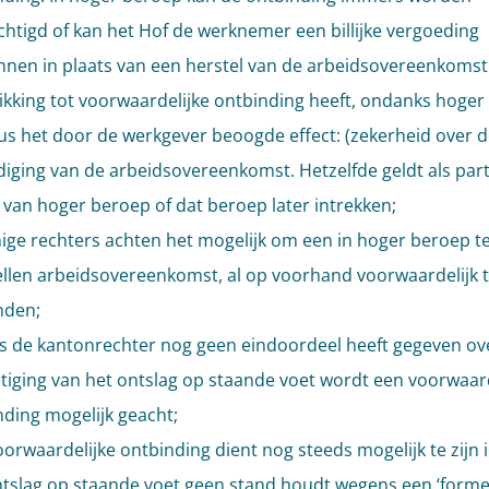
htigd of kan het Hof de werknemer een billijke vergoeding
nnen in plaats van een herstel van de arbeidsovereenkomst
ikking tot voorwaardelijke ontbinding heeft, ondanks hoger
us het door de werkgever beoogde effect: (zekerheid over d
iging van de arbeidsovereenkomst. Hetzelfde geldt als part
 van hoger beroep of dat beroep later intrekken;
ge rechters achten het mogelijk om een in hoger beroep t
ellen arbeidsovereenkomst, al op voorhand voorwaardelijk 
nden;
ls de kantonrechter nog geen eindoordeel heeft gegeven ov
tiging van het ontslag op staande voet wordt een voorwaard
nding mogelijk geacht;
orwaardelijke ontbinding dient nog steeds mogelijk te zijn 
ntslag op staande voet geen stand houdt wegens een ‘forme