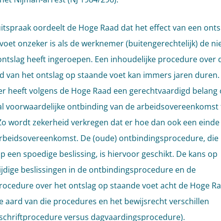
uitspraak oordeelt de Hoge Raad dat het effect van een onts
voet onzeker is als de werknemer (buitengerechtelijk) de ni
ontslag heeft ingeroepen. Een inhoudelijke procedure over 
id van het ontslag op staande voet kan immers jaren duren.
r heeft volgens de Hoge Raad een gerechtvaardigd belang 
al voorwaardelijke ontbinding van de arbeidsovereenkomst 
Zo wordt zekerheid verkregen dat er hoe dan ook een eind
rbeidsovereenkomst. De (oude) ontbindingsprocedure, die 
op een spoedige beslissing, is hiervoor geschikt. De kans op
ijdige beslissingen in de ontbindingsprocedure en de
cedure over het ontslag op staande voet acht de Hoge Ra
 aard van die procedures en het bewijsrecht verschillen
schriftprocedure versus dagvaardingsprocedure).