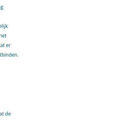
ng
lijk
het
at er
tbinden.
at de