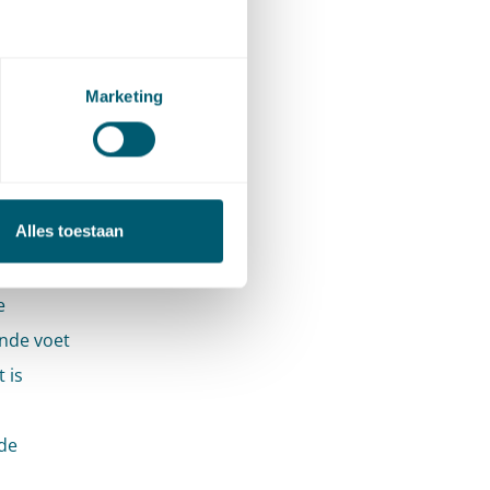
 einde
gt – en
Marketing
Alles toestaan
 staat
n, maar
e
ande voet
 is
de