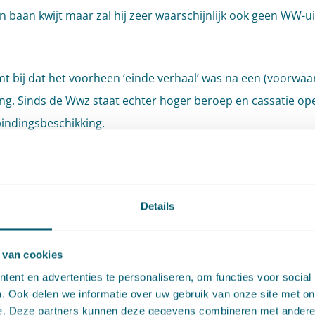
jn baan kwijt maar zal hij zeer waarschijnlijk ook geen WW-u
t bij dat het voorheen ‘einde verhaal’ was na een (voorwaar
ng. Sinds de Wwz staat echter hoger beroep en cassatie op
indingsbeschikking.
teratuur en rechtspraak wordt zeer verschillend gedacht ove
lijkheid van de voorwaardelijke ontbinding onder de Wwz:
Details
lgehoorde argumenten
en een voorwaardelijke
 van cookies
ent en advertenties te personaliseren, om functies voor social
binding
. Ook delen we informatie over uw gebruik van onze site met on
e. Deze partners kunnen deze gegevens combineren met andere i