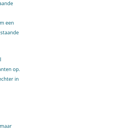
taande
om een
 staande
l
anten op.
echter in
, maar