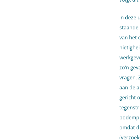
In deze 
staande 
van het 
nietighe
werkgeve
zo’n gev
vragen. 
aan de a
gericht 
tegenstr
bodempro
omdat de
(verzoek