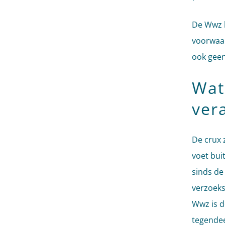
De Wwz l
voorwaar
ook geen
Wat
ver
De crux 
voet bui
sinds de
verzoeks
Wwz is d
tegendee