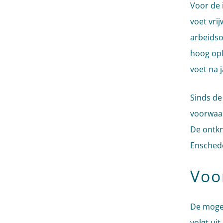
Voor de 
voet vri
arbeids
hoog opl
voet na j
Sinds de
voorwaar
De ontkn
Enschede
Voo
De mogel
volgt uit