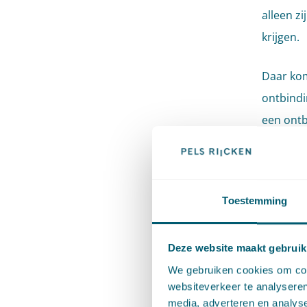
alleen zi
krijgen.
Daar kom
ontbindi
een ontb
In de li
(on)moge
Toestemming
Vee
teg
Deze website maakt gebruik
We gebruiken cookies om cont
ont
websiteverkeer te analyseren
media, adverteren en analys