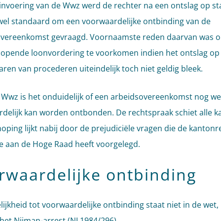
invoering van de Wwz werd de rechter na een ontslag op s
jwel standaard om een voorwaardelijke ontbinding van de
overeenkomst gevraagd. Voornaamste reden daarvan was 
opende loonvordering te voorkomen indien het ontslag op
aren van procederen uiteindelijk toch niet geldig bleek.
 Wwz is het onduidelijk of een arbeidsovereenkomst nog we
delijk kan worden ontbonden. De rechtspraak schiet alle k
oping lijkt nabij door de prejudiciële vragen die de kantonr
 aan de Hoge Raad heeft voorgelegd.
rwaardelijke ontbinding
ijkheid tot voorwaardelijke ontbinding staat niet in de wet
 het Nijman-arrest (NJ 1984/296).