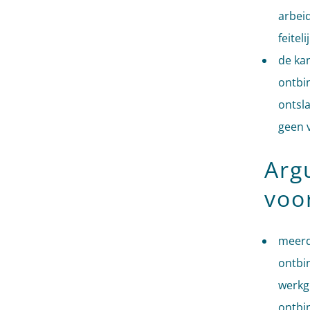
arbei
feiteli
de ka
ontbi
ontsla
geen 
Arg
voo
meerde
ontbin
werkg
ontbi