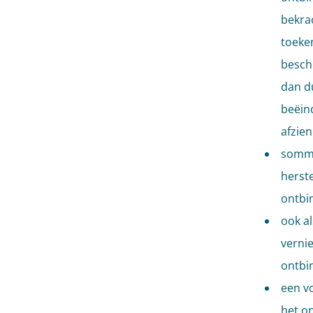
bekrac
toeke
besch
dan d
beëind
afzien
sommi
herst
ontbi
ook a
vernie
ontbi
een vo
het o