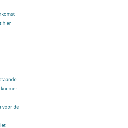
enkomst
 hier
 staande
werknemer
e
n voor de
t
iet