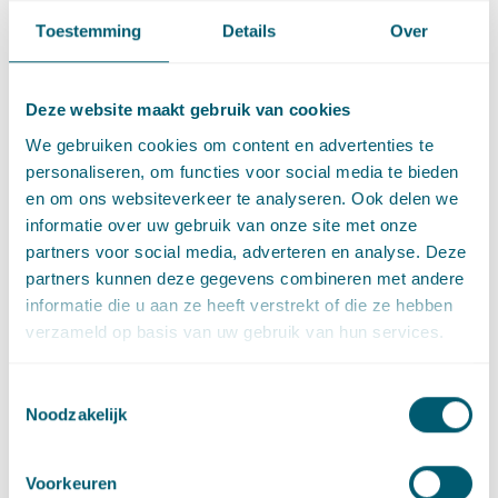
Toestemming
Details
Over
Deel dit artikel via
LinkedIn
en
e-mail
Deze website maakt gebruik van cookies
We gebruiken cookies om content en advertenties te
Contact
personaliseren, om functies voor social media te bieden
en om ons websiteverkeer te analyseren. Ook delen we
informatie over uw gebruik van onze site met onze
partners voor social media, adverteren en analyse. Deze
partners kunnen deze gegevens combineren met andere
informatie die u aan ze heeft verstrekt of die ze hebben
verzameld op basis van uw gebruik van hun services.
Toestemmingsselectie
Noodzakelijk
Arnoud Boorsma
Voorkeuren
Advocaat • partner