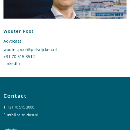
Wouter Poot
Advocaat
Stuur een e-mail naar Wouter Poot
wouter.poot@pelsrijcken.nl
Bel naar Wouter Poot
+31 70 515 3512
LinkedIn
profiel van Wouter Poot
Contact
T:
+31 70 515 3000
E:
info@pelsrijcken.nl
Linkedin