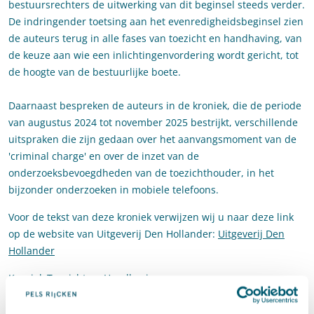
bestuursrechters de uitwerking van dit beginsel steeds verder.
De indringender toetsing aan het evenredigheidsbeginsel zien
de auteurs terug in alle fases van toezicht en handhaving, van
de keuze aan wie een inlichtingenvordering wordt gericht, tot
de hoogte van de bestuurlijke boete​.
Daarnaast bespreken de auteurs in de kroniek, die de periode
van augustus 2024 tot november 2025 bestrijkt, verschillende
uitspraken die zijn gedaan over het aanvangsmoment van de
'criminal charge' en over de inzet van de
onderzoeksbevoegdheden van de toezichthouder, in het
bijzonder onderzoeken in mobiele telefoons.
Voor de tekst van deze kroniek verwijzen wij u naar deze link
op de website van Uitgeverij Den Hollander:
Uitgeverij Den
Hollander
Kroniek Toezicht en Handhaving
Auteurs: A.J. Boorsma, M. Koppenol en W.J. Poot
Bron:
FR
2025/12, p. 351-360.