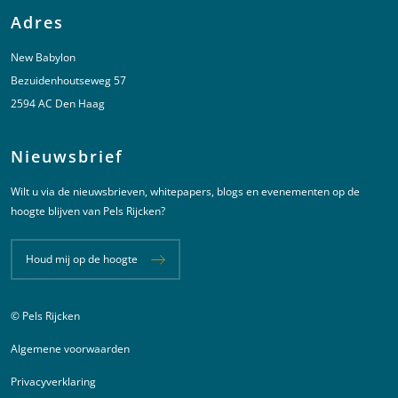
Adres
New Babylon
Bezuidenhoutseweg 57
2594 AC Den Haag
Nieuwsbrief
Wilt u via de nieuwsbrieven, whitepapers, blogs en evenementen op de
hoogte blijven van Pels Rijcken?
Houd mij op de hoogte
© Pels Rijcken
Juridische informatie
Algemene voorwaarden
Privacyverklaring