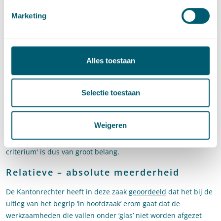
Het ‘in hoofdzaak-criterium’: relatieve
Marketing
of absolute meerderheid?
Verplichte deelname in een bedrijfstakpensioenfonds volgt uit
de
Wet verplichte deelneming in een bedrijfstakpensioenfonds
Alles toestaan
2000
. In verplichtstellingsbeschikkingen (die op deze wet zijn
gebaseerd) is vaak een 'in hoofdzaak-criterium' opgenomen.
Indien een bedrijf meerdere kernactiviteiten ontplooit, kan aan
Selectie toestaan
dit criterium een niet geringe betekenis toekomen. Het kan de
doorslag geven of een bedrijf zich verplicht moet aansluiten
Weigeren
bij een bedrijfstakpensioenfonds (en pensioenpremie moet
betalen aan dat fonds) of niet. De uitleg van het 'in hoofdzaak-
criterium' is dus van groot belang.
Relatieve – absolute meerderheid
De Kantonrechter heeft in deze zaak
geoordeeld
dat het bij de
uitleg van het begrip ‘in hoofdzaak’ erom gaat dat de
werkzaamheden die vallen onder ‘glas’ niet worden afgezet