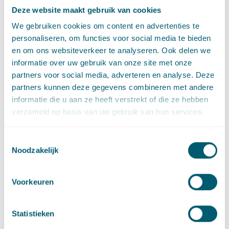
zolang maar vaststaat dat die kleine minderheid telkens groter
Deze website maakt gebruik van cookies
is dan iedere andere kleine minderheid. Dat kan leiden tot
We gebruiken cookies om content en advertenties te
afbakeningsproblemen met meerdere pensioenfondsen en
personaliseren, om functies voor social media te bieden
geeft grote onzekerheden.
en om ons websiteverkeer te analyseren. Ook delen we
informatie over uw gebruik van onze site met onze
Volgorde
partners voor social media, adverteren en analyse. Deze
Het Hof vervolgt dat volgens de werkingssfeerbepaling eerst
partners kunnen deze gegevens combineren met andere
dient te worden gekeken naar het aantal werknemers dat
informatie die u aan ze heeft verstrekt of die ze hebben
regelmatig betrokken is bij glaswerkzaamheden, daarna (als
verzameld op basis van uw gebruik van hun services.
dat geen uitsluitsel geeft) is de omzet van belang. Omdat het
aantal werknemers in deze geen bruikbaar criterium oplevert,
Toestemmingsselectie
kijkt het Hof naar de omzet. Daarbij acht het Hof de
Noodzakelijk
boekhouding bepalend en niet hoe Odin achteraf gezien de
omzet wil toerekenen aan een boekjaar. Het Hof komt tot de
Voorkeuren
conclusie dat Odin in (slechts) twee van de vier jaren waarover
pensioenpremie is gevorderd onder de werkingssfeerbepaling
viel. Het Hof stelt Odin deels in het gelijk en vernietigt het
Statistieken
vonnis van de Kantonrechter.