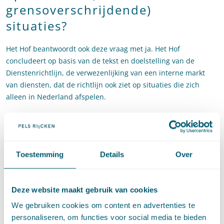
grensoverschrijdende)
situaties?
Het Hof beantwoordt ook deze vraag met ja. Het Hof
concludeert op basis van de tekst en doelstelling van de
Dienstenrichtlijn, de verwezenlijking van een interne markt
van diensten, dat de richtlijn ook ziet op situaties die zich
alleen in Nederland afspelen.
Gevolgen voor nationale
rechtspraak en (decentrale)
overheden
Toestemming
Details
Over
De nationale rechtspraak zal naar aanleiding van het arrest op
verschillende punten moeten worden aangepast. Deze
Deze website maakt gebruik van cookies
rechtspraak ging er namelijk van uit dat detailhandel en
We gebruiken cookies om content en advertenties te
bestemmingsplannen niet onder de Dienstenrichtlijn vielen
personaliseren, om functies voor social media te bieden
(zie bijvoorbeeld
ABRvS 30 juli 2014
en
ABRvS 30 april 2014
.