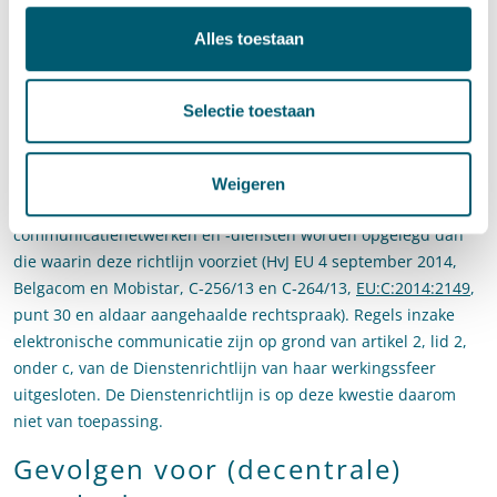
grond van artikel 2, lid 3 van de Dienstenrichtlijn is de
Alles toestaan
Dienstenrichtlijn niet van toepassing op het gebied van
belastingen. Volgens het Hof vormen de leges echter geen
belasting, maar gaat het om een aangelegenheid die valt
Selectie toestaan
onder de
Machtigingsrichtlijn op het gebied van elektronische
communicatie
. Volgens vaste rechtspraak van het Hof mogen
in kader van de machtigingsrichtlijn geen andere heffingen of
Weigeren
vergoedingen voor de levering van elektronische-
communicatienetwerken en ‑diensten worden opgelegd dan
die waarin deze richtlijn voorziet (HvJ EU 4 september 2014,
Belgacom en Mobistar, C‑256/13 en C‑264/13,
EU:C:2014:2149
,
punt 30 en aldaar aangehaalde rechtspraak). Regels inzake
elektronische communicatie zijn op grond van artikel 2, lid 2,
onder c, van de Dienstenrichtlijn van haar werkingssfeer
uitgesloten. De Dienstenrichtlijn is op deze kwestie daarom
niet van toepassing.
Gevolgen voor (decentrale)