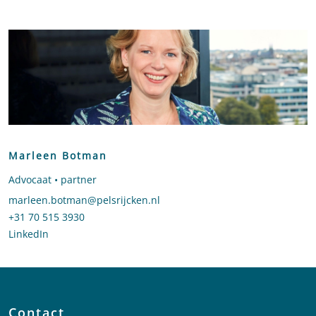
Marleen Botman
Advocaat • partner
Stuur een e-mail naar Marleen Botman
marleen.botman@pelsrijcken.nl
Bel naar Marleen Botman
+31 70 515 3930
LinkedIn
profiel van Marleen Botman
Contact