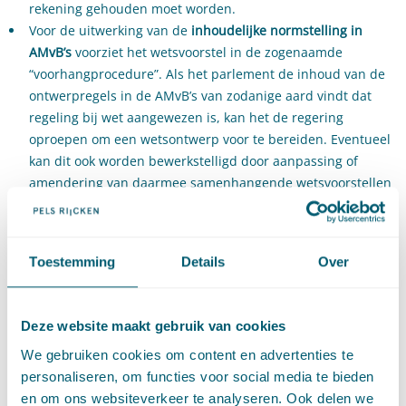
rekening gehouden moet worden.
Voor de uitwerking van de
inhoudelijke normstelling in
AMvB’s
voorziet het wetsvoorstel in de zogenaamde
“voorhangprocedure”. Als het parlement de inhoud van de
ontwerpregels in de AMvB’s van zodanige aard vindt dat
regeling bij wet aangewezen is, kan het de regering
oproepen om een wetsontwerp voor te bereiden. Eventueel
kan dit ook worden bewerkstelligd door aanpassing of
amendering van daarmee samenhangende wetsvoorstellen
tot wijziging of aanvulling van de Omgevingswet.
Er zijn enkele veranderingen betreffende de
experimenteerbepaling
in de wetstekst doorgevoerd. Zo is
Toestemming
Details
Over
expliciet bepaald dat de monitoring en evaluatie worden
uitgevoerd mede met het oog op de beoogde bijdrage aan
de bescherming van de kwaliteit van de fysieke
Deze website maakt gebruik van cookies
leefomgeving. Verder wordt een bepaling opgenomen om
We gebruiken cookies om content en advertenties te
het experiment bij te sturen, als op basis van de resultaten
personaliseren, om functies voor social media te bieden
van de monitoring of de evaluatie blijkt dat dit nodig is met
en om ons websiteverkeer te analyseren. Ook delen we
het oog op de bescherming van de kwaliteit van de fysieke