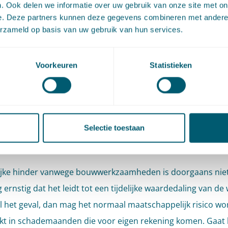
. Ook delen we informatie over uw gebruik van onze site met on
e. Deze partners kunnen deze gegevens combineren met andere i
ing volgt de Minister waar het gaat om de 50% voorzienbaar
erzameld op basis van uw gebruik van hun services.
j al deed in de uitspraak van 30 oktober 2019, nr.
201809299/
 heeft echter ten onrechte het eerste jaar voor eigen rekeni
Voorkeuren
Statistieken
 De uitspraak waarop de Minister zich beriep (nr.
200608038
elijk op een situatie van niet ernstige hinder en dat ligt hier
De Afdeling voorziet daarom zelf in de zaak en bepaalt dat 
alf jaar behoort tot het normaal maatschappelijk risico.
Selectie toestaan
 kunt u met de zaak?
lijke hinder vanwege bouwwerkzaamheden is doorgaans nie
 ernstig dat het leidt tot een tijdelijke waardedaling van de
el het geval, dan mag het normaal maatschappelijk risico w
kt in schademaanden die voor eigen rekening komen. Gaat