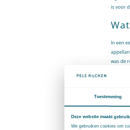
is voor d
Wat
In een e
appellan
was de r
aankoop 
met derg
besluit 
Toestemming
vanwege 
risico ko
Deze website maakt gebruik
Hoe
We gebruiken cookies om cont