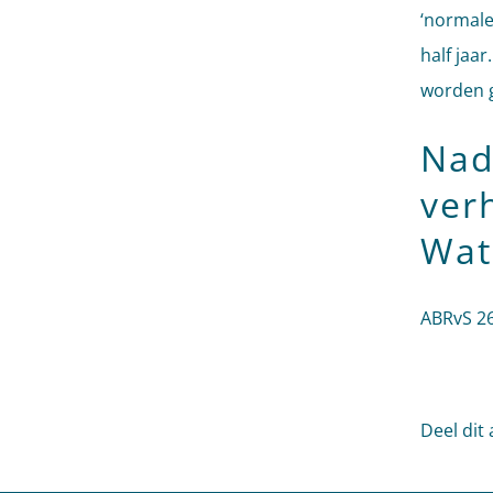
‘normale
half jaa
worden 
Nad
ver
Wat
ABRvS 26
Deel dit 