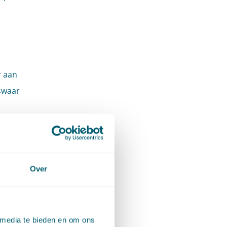
r aan
swaar
e
ouden
uwe
g blijft
Over
oor eigen
 media te bieden en om ons