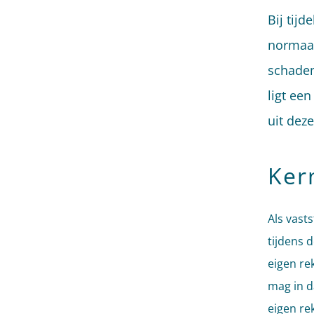
Bij tij
normaal
schadem
ligt een
uit deze
Ker
Als vast
tijdens 
eigen re
mag in d
eigen re