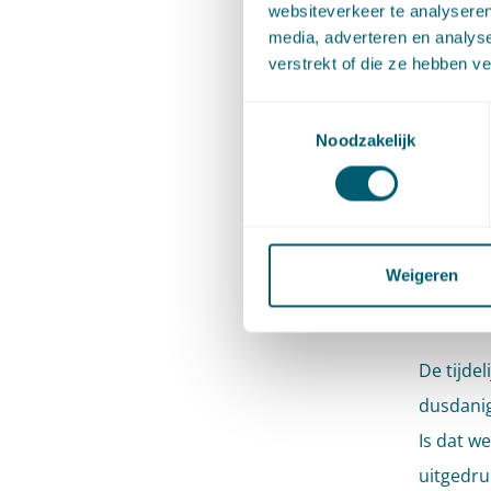
websiteverkeer te analyseren
media, adverteren en analys
De Afdel
verstrekt of die ze hebben v
gelijk zi
Toestemmingsselectie
Minister
Noodzakelijk
gelaten.
) zag nam
anders. 
eerste h
Weigeren
Wat
De tijde
dusdanig
Is dat w
uitgedru