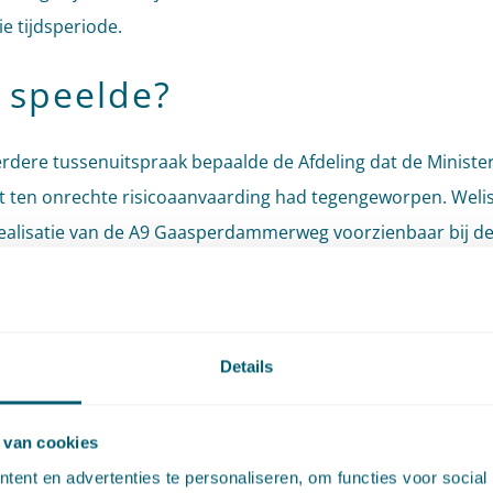
ie tijdsperiode.
 speelde?
erdere tussenuitspraak bepaalde de Afdeling dat de Ministe
t ten onrechte risicoaanvaarding had tegengeworpen. Weli
ealisatie van de A9 Gaasperdammerweg voorzienbaar bij d
van de woning, maar appellant hoefde geen rekening te h
elijke ernstige hinder tijdens de uitvoeringsfase. In het nie
bepaalt de Minister dat 50% van de schade voor eigen rekenin
Details
gedeeltelijke voorzienbaarheid en het eerste schadejaar v
mt.
 van cookies
 oordeelt de Afdeling?
ent en advertenties te personaliseren, om functies voor social