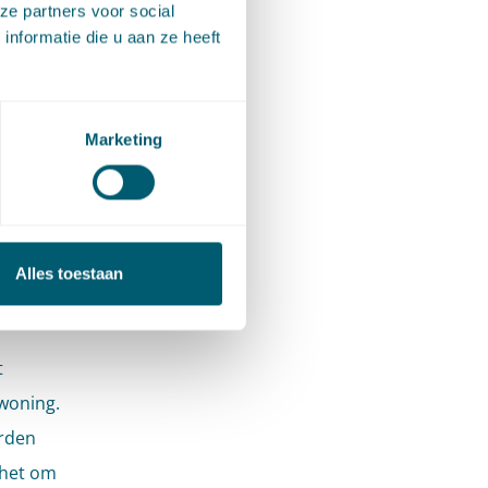
ze partners voor social
nformatie die u aan ze heeft
heid,
1/A2
. De
ng
Marketing
/1
 juist
het
Alles toestaan
t
 woning.
orden
 het om