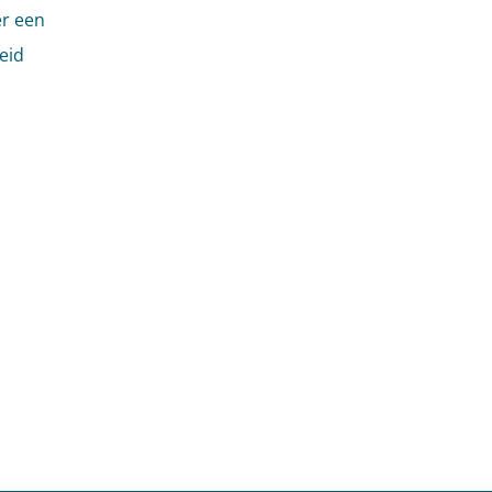
er een
eid
,