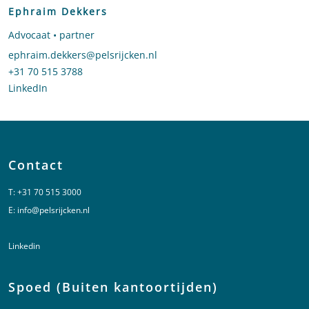
Ephraim Dekkers
Advocaat • partner
Stuur een e-mail naar Ephraim Dekkers
ephraim.dekkers@pelsrijcken.nl
Bel naar Ephraim Dekkers
+31 70 515 3788
LinkedIn
profiel van Ephraim Dekkers
Contact
T:
+31 70 515 3000
E:
info@pelsrijcken.nl
Linkedin
Spoed (Buiten kantoortijden)