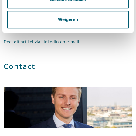
sneller in vaste dienst te nemen.
Bron:
Kamerstuk 29 544, nr. 765
Weigeren
Deel dit artikel via
LinkedIn
en
e-mail
Contact