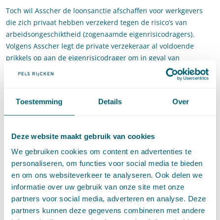
Toch wil Asscher de loonsanctie afschaffen voor werkgevers
die zich privaat hebben verzekerd tegen de risico’s van
arbeidsongeschiktheid (zogenaamde eigenrisicodragers).
Volgens Asscher legt de private verzekeraar al voldoende
prikkels op aan de eigenrisicodrager om in geval van
langdurige ziekte van een werknemer tot re-integratie over te
gaan en is de loonsanctie een overbodig zware last. De
verzekeraar heeft immers een eigen belang om de schadelast
Toestemming
Details
Over
door voorspoedige re-integratie zo laag mogelijk te houden.
Om deze reden zijn premies hoger wanneer werknemers vaak
en lang ziek zijn. Ook bieden de meeste verzekeraars de
Deze website maakt gebruik van cookies
werkgever ondersteuning bij de re-integratie.
We gebruiken cookies om content en advertenties te
UWV
personaliseren, om functies voor social media te bieden
en om ons websiteverkeer te analyseren. Ook delen we
Werkgevers die publiek bij het UWV zijn verzekerd, kunnen
informatie over uw gebruik van onze site met onze
nog wel een loonsanctie opgelegd krijgen. Zij hebben volgens
partners voor social media, adverteren en analyse. Deze
Asscher minder financiële prikkels om van de re-integratie van
partners kunnen deze gegevens combineren met andere
hun zieke werknemer een succes te maken. Wel kunnen