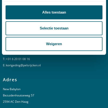
Contact
Alles toestaan
T:
+31 70 515 3000
E:
info@pelsrijcken.nl
Selectie toestaan
Linkedin
Weigeren
Spoed (Buiten kantoortijden)
T:
+31 6 20 01 08 16
E:
kortgeding@pelsrijcken.nl
Adres
New Babylon
Bezuidenhoutseweg 57
2594 AC Den Haag