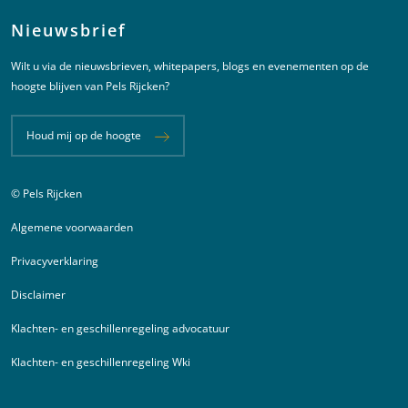
Nieuwsbrief
Wilt u via de nieuwsbrieven, whitepapers, blogs en evenementen op de
hoogte blijven van Pels Rijcken?
Houd mij op de hoogte
© Pels Rijcken
Juridische informatie
Algemene voorwaarden
Privacyverklaring
Disclaimer
Klachten- en geschillenregeling advocatuur
Klachten- en geschillenregeling Wki