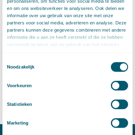
Contact
personaliseren, om functies voor social media te bieden
en om ons websiteverkeer te analyseren. Ook delen we
informatie over uw gebruik van onze site met onze
partners voor social media, adverteren en analyse. Deze
partners kunnen deze gegevens combineren met andere
informatie die u aan ze heeft verstrekt of die ze hebben
verzameld op basis van uw gebruik van hun services.
Toestemmingsselectie
Noodzakelijk
Ephraim Dekkers
Voorkeuren
Advocaat • partner
Stuur een e-mail naar Ephraim Dekkers
ephraim.dekkers@pelsrijcken.nl
Bel naar Ephraim Dekkers
+31 70 515 3788
Statistieken
LinkedIn
profiel van Ephraim Dekkers
Marketing