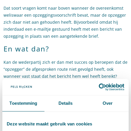
Dat soort vragen komt naar boven wanneer de overeenkomst
weliswaar een opzeggingsvoorschrift bevat, maar de opzegger
zich daar niet aan gehouden heeft. Bijvoorbeeld omdat hij
inderdaad een e-mailtje gestuurd heeft met een bericht van
opzegging in plaats van een aangetekende brief.
En wat dan?
Kan de wederpartij zich er dan met succes op beroepen dat de
“opzegger” de afgesproken route niet gevolgd heeft, ook
wanneer vast staat dat het bericht hem wel heeft bereikt?
Moet de opzegging voor niet uitgebracht worden gehouden
omdat de digitale weg is gevolgd in plaats van de analoge wat
niet in overeenstemming is met het contractuele
Toestemming
Details
Over
vormvoorschrift?
Menig contract gaat niet met zijn tijd mee, de rechter gelukkig
wel. Het beroep op het vormvoorschrift zal door de rechter
Deze website maakt gebruik van cookies
worden gepasseerd. Wanneer de opzegging de wederpartij