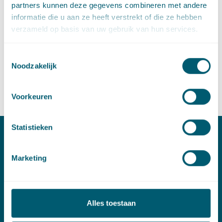
partners kunnen deze gegevens combineren met andere
informatie die u aan ze heeft verstrekt of die ze hebben
verzameld op basis van uw gebruik van hun services.
Deel dit artikel via
LinkedIn
en
e-mail
Toestemmingsselectie
Noodzakelijk
Contact
Voorkeuren
Statistieken
Contact
Marketing
T:
+31 70 515 3000
E:
info@pelsrijcken.nl
Alles toestaan
Linkedin