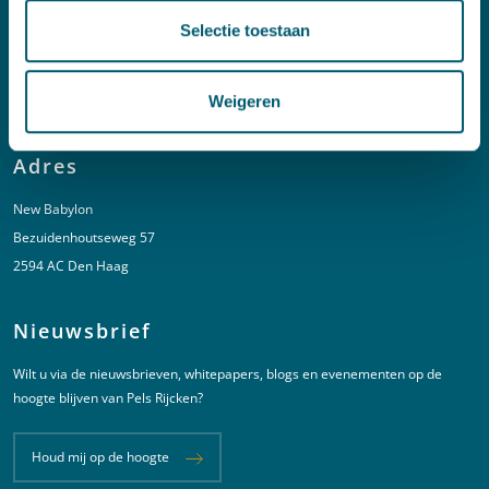
Spoed (Buiten kantoortijden)
Selectie toestaan
T:
+31 6 20 01 08 16
Weigeren
E:
kortgeding@pelsrijcken.nl
Adres
New Babylon
Bezuidenhoutseweg 57
2594 AC Den Haag
Nieuwsbrief
Wilt u via de nieuwsbrieven, whitepapers, blogs en evenementen op de
hoogte blijven van Pels Rijcken?
Houd mij op de hoogte