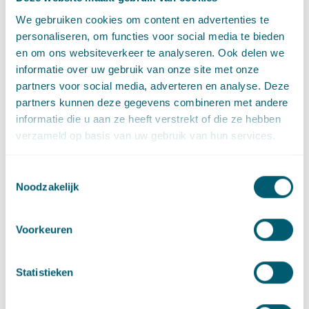
De minister gaat in de brief van 8 september mede in op het
We gebruiken cookies om content en advertenties te
ambitieniveau en de inwerkingtreding van het nieuwe stelsel.
personaliseren, om functies voor social media te bieden
Verslag van het schriftelijk
en om ons websiteverkeer te analyseren. Ook delen we
overleg
informatie over uw gebruik van onze site met onze
partners voor social media, adverteren en analyse. Deze
partners kunnen deze gegevens combineren met andere
De brief van de minister gaat daarnaast onder andere in op
informatie die u aan ze heeft verstrekt of die ze hebben
vragen die betrekking hebben op de Omgevingsvisie en het
verzameld op basis van uw gebruik van hun services.
Omgevingsplan. Voor nadere informatie over de brief van 8
september 2016 kan het schriftelijk verslag van de vragen van
de Eerste Kamer en de antwoorden van de minister worden
Toestemmingsselectie
geraadpleegd op:
Noodzakelijk
Kamerstukken I 2015/16, 33 118
Voorkeuren
, nr. D – Verslag van een schriftelijk overleg – 9 september
2016.
Statistieken