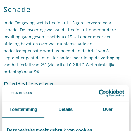
Schade
In de Omgevingswet is hoofdstuk 15 gereserveerd voor
schade. De Invoeringswet zal dit hoofdstuk onder andere
invulling gaan geven. Hoofdstuk 15 zal onder meer een
afdeling bevatten over wat nu planschade en
nadeelcompensatie wordt genoemd. In de brief van 8
september gaat de minister onder meer in op de verhoging
van het forfait van 2% (zie artikel 6.2 lid 2 Wet ruimtelijke
ordening) naar 5%.
Digitalisering
Naar aanleiding van het amendement Smaling zijn de regels
omtrent informatievoorziening in de Omgevingswet aangevuld
Toestemming
Details
Over
met een bepaling over een digitaal stelsel voor de
informatievoorziening over de fysieke leefomgeving (artikel
20.20). De Invoeringswet zal dit artikel nader invulling geven.
Deze website maakt gebruik van cookies