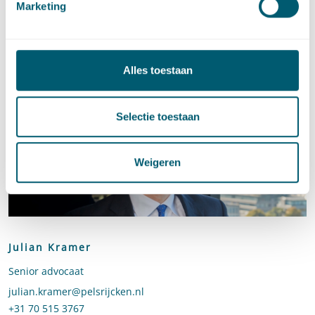
Marketing
Deel dit artikel via
LinkedIn
en
e-mail
Contact
Alles toestaan
Selectie toestaan
Weigeren
Julian Kramer
Senior advocaat
Stuur een e-mail naar Julian Kramer
julian.kramer@pelsrijcken.nl
Bel naar Julian Kramer
+31 70 515 3767