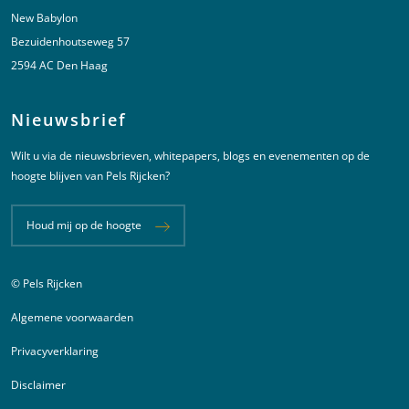
New Babylon
Bezuidenhoutseweg 57
2594 AC Den Haag
Nieuwsbrief
Wilt u via de nieuwsbrieven, whitepapers, blogs en evenementen op de
hoogte blijven van Pels Rijcken?
Houd mij op de hoogte
© Pels Rijcken
Juridische informatie
Algemene voorwaarden
Privacyverklaring
Disclaimer