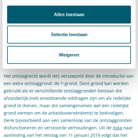
Transitievergoeding
Alles toestaan
De wachttijd van 2 jaar om in aanmerking te komen voor de
transitievergoeding komt te vervallen. Daar staat tegenover dat
Selectie toestaan
de transitievergoeding minder snel zal opbouwen; er zal
worden gerekend met een opbouw van 1/3e maandsalaris per
jaar dat een werknemer in dienst is geweest.
Weigeren
Cumulatiegrond
Het ontslagrecht wordt iets versoepeld door de introductie van
een extra ontslaggrond: de ‘i’-grond. Deze grond kan worden
gebruikt als er verschillende ontslaggronden bestaan die
afzonderlijk (net) onvoldoende voldragen zijn om als redelijke
grond te dienen, maar die samengenomen wel een redelijke
grond vormen om de arbeidsovereenkomst te beëindigen.
Denk bijvoorbeeld aan een samenloop van de ontslaggronden
disfunctioneren en verstoorde verhoudingen. Uit de
nota
naar
aanleiding van het verslag van 11 januari 2019 volgt dat het