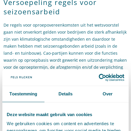
Versoepeling regels voor
seizoensarbeid
De regels voor oproepovereenkomsten uit het wetsvoorstel
gaan niet onverkort gelden voor bedrijven die sterk afhankelijk
zijn van klimatologische omstandigheden en daardoor te
maken hebben met seizoensgebonden arbeid (zoals in de
land- en tuinbouw). Cao-partijen kunnen voor die functies
waarin op oproepbasis wordt gewerkt een uitzondering maken
voor de oproeptermijn, de afzegtermijn en/of de verplichting
om na 12 maanden een arbeidsovereenkomst aan te bieden
op basis van de uren die in de 12 maanden daarvoor
gemiddeld zijn gewerkt. Voor werkgevers die zijn aangewezen
Toestemming
Details
Over
op seizoensarbeid blijft aldus flexibiliteit mogelijk.
De voornaamste plannen in
Deze website maakt gebruik van cookies
het kort
We gebruiken cookies om content en advertenties te
Indien het wetsvoorstel (ook door de Eerste Kamer) wordt
personaliseren, om functies voor social media te bieden