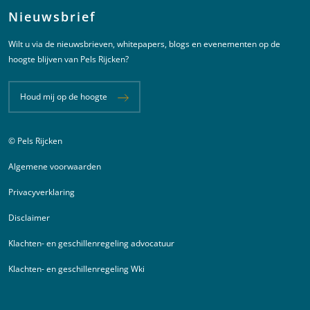
Nieuwsbrief
Wilt u via de nieuwsbrieven, whitepapers, blogs en evenementen op de
hoogte blijven van Pels Rijcken?
Houd mij op de hoogte
© Pels Rijcken
Juridische informatie
Algemene voorwaarden
Privacyverklaring
Disclaimer
Klachten- en geschillenregeling advocatuur
Klachten- en geschillenregeling Wki