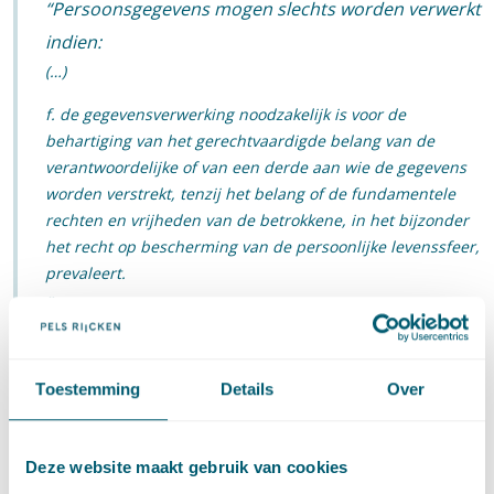
Persoonsgegevens mogen slechts worden verwerkt
indien:
(…)
f. de gegevensverwerking noodzakelijk is voor de
behartiging van het gerechtvaardigde belang van de
verantwoordelijke of van een derde aan wie de gegevens
worden verstrekt, tenzij het belang of de fundamentele
rechten en vrijheden van de betrokkene, in het bijzonder
het recht op bescherming van de persoonlijke levenssfeer,
prevaleert.
Proportioneel en subsidiair
Toestemming
Details
Over
Een gegevensverwerking door de werkgever op grond van
artikel 8 Wbp is slechts mogelijk indien aan de beginselen van
proportionaliteit en subsidiariteit in acht worden genomen.
Deze website maakt gebruik van cookies
Voor een gerechtvaardigde toepassing van artikel 8 sub f Wbp