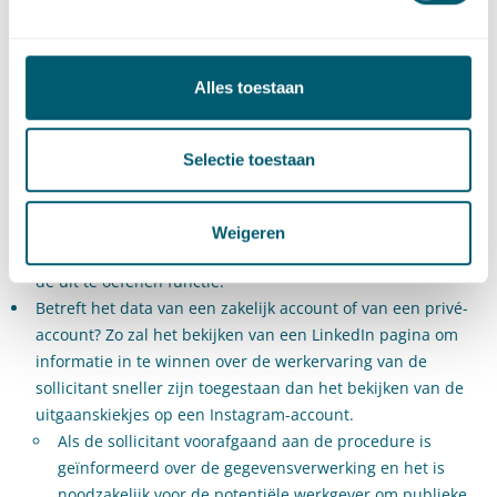
sollicitant bekijken?
Zelfs indien de social media accounts van de sollicitant
publiekelijk toegankelijk zijn, moet de werkgever aan de
Alles toestaan
hierboven genoemde voorwaarden voldoen om de gegevens
rechtmatig te mogen bekijken (artikel 8 aanhef en onder f
Wbp/artikel 6 lid 1 sub f AVG). Hierbij spelen de volgende
Selectie toestaan
aspecten een rol:
Welke data worden verzameld? De werkgever mag slechts
Weigeren
die data verzamelen die noodzakelijk en relevant zijn voor
de uit te oefenen functie.
Betreft het data van een zakelijk account of van een privé-
account? Zo zal het bekijken van een LinkedIn pagina om
informatie in te winnen over de werkervaring van de
sollicitant sneller zijn toegestaan dan het bekijken van de
uitgaanskiekjes op een Instagram-account.
Als de sollicitant voorafgaand aan de procedure is
geïnformeerd over de gegevensverwerking en het is
noodzakelijk voor de potentiële werkgever om publieke