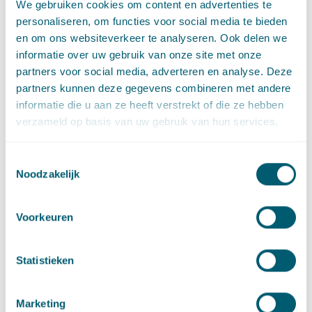
We gebruiken cookies om content en advertenties te
dient de werkgever zich dan ook de volgende vragen te stellen:
personaliseren, om functies voor social media te bieden
Is er een werkelijk belang dat de verwerking van
en om ons websiteverkeer te analyseren. Ook delen we
persoonsgegevens rechtvaardigt?
informatie over uw gebruik van onze site met onze
Wordt er met de verwerking van persoonsgegevens inbreuk
partners voor social media, adverteren en analyse. Deze
gemaakt op belangen of fundamentele rechten van de
partners kunnen deze gegevens combineren met andere
persoon in kwestie en zo ja, dient mede gelet op de ernst
informatie die u aan ze heeft verstrekt of die ze hebben
van de inbreuk de gegevensverwerking achterwege te
verzameld op basis van uw gebruik van hun services.
blijven?
Is de inbreuk op de belangen van de werknemer door de
Toestemmingsselectie
verwerking van persoonsgegevens evenredig met het
Noodzakelijk
daarmee te dienen doel?
Zou het doel op een andere, minder nadelige manier dan
Voorkeuren
de verwerking van persoonsgegevens kunnen worden
bereikt?
Statistieken
Ingezoomd: Mag de werkgever
social media gegevens van de
Marketing