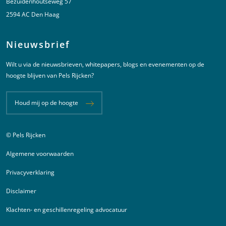
Bezuidenhoutseweg 57
2594 AC Den Haag
Nieuwsbrief
Wilt u via de nieuwsbrieven, whitepapers, blogs en evenementen op de
hoogte blijven van Pels Rijcken?
Houd mij op de hoogte
© Pels Rijcken
Juridische informatie
Algemene voorwaarden
Privacyverklaring
Disclaimer
Klachten- en geschillenregeling advocatuur