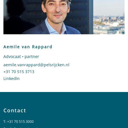
Aemile van Rappard
Advocaat • partner
Stuur een e-mail naar Aemile van Rappard
aemile.vanrappard@pelsrijcken.nl
Bel naar Aemile van Rappard
+31 70 515 3713
LinkedIn
profiel van Aemile van Rappard
Contact
T:
+31 70 515 3000