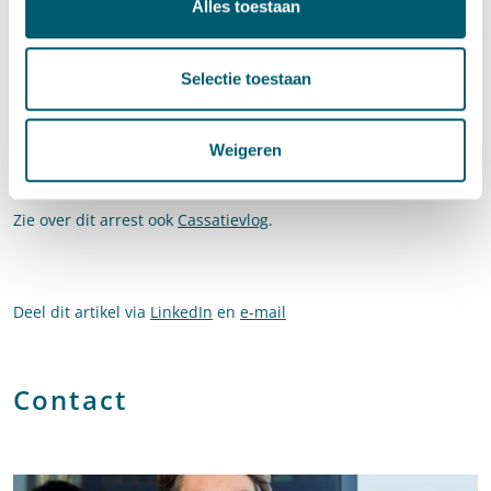
de sloten van het gehuurde mag vervangen. Dat kon in dit
Alles toestaan
specifieke geval alleen omdat de huurder het gehuurde
vrijwillig had verlaten. Verhuurders die willen dat de huurder
Selectie toestaan
het gehuurde (tijdelijk) verlaat omdat zij gebruik maken van
hun recht van opschorting, zullen hiervoor eerst langs de
rechter moeten.
Weigeren
Bron: HR 15 maart 2024,
ECLI:NL:HR:2024:389
Zie over dit arrest ook
Cassatievlog
.
Deel dit artikel via
LinkedIn
en
e-mail
Contact