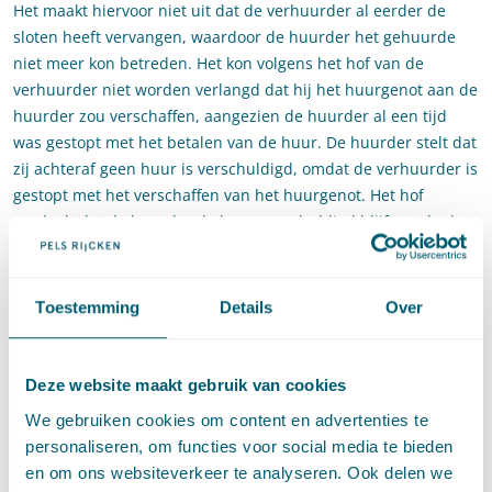
Het maakt hiervoor niet uit dat de verhuurder al eerder de
sloten heeft vervangen, waardoor de huurder het gehuurde
niet meer kon betreden. Het kon volgens het hof van de
verhuurder niet worden verlangd dat hij het huurgenot aan de
huurder zou verschaffen, aangezien de huurder al een tijd
was gestopt met het betalen van de huur. De huurder stelt dat
zij achteraf geen huur is verschuldigd, omdat de verhuurder is
gestopt met het verschaffen van het huurgenot. Het hof
oordeelt dat de huurder de huur verschuldigd blijft omdat het
handelen van de verhuurder gevolg is geweest van het feit dat
de huurder met haar verplichting tot betaling in verzuim was.
Toestemming
Details
Over
De Hoge Raad
In cassatie ging de discussie tussen partijen met name over de
Deze website maakt gebruik van cookies
vraag of sprake is van tegenover elkaar staande verplichtingen
We gebruiken cookies om content en advertenties te
in de zin van art. 6:262 lid 1 BW (een vereiste voor opzegging).
personaliseren, om functies voor social media te bieden
Vaak zal de uit de huurovereenkomst voortvloeiende (niet-
en om ons websiteverkeer te analyseren. Ook delen we
nagekomen) betalingsverplichting immers betrekking hebben